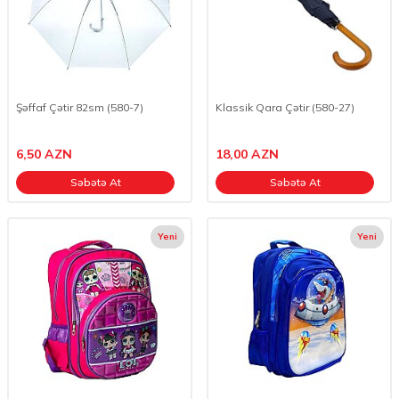
Şəffaf Çətir 82sm (580-7)
Klassik Qara Çətir (580-27)
6,50
AZN
18,00
AZN
Səbətə At
Səbətə At
Yeni
Yeni