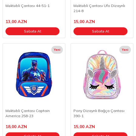
Məktəbli Çantası 44-51-1
Məktəbli Çantası Ufo Dizaynlı
214-8
13,00
AZN
15,00
AZN
Səbətə At
Səbətə At
Yeni
Yeni
Məktəbli Çantası Captain
Pony Dizaynlı Bağça Çantası
America 258-23
390-1
18,00
AZN
15,00
AZN