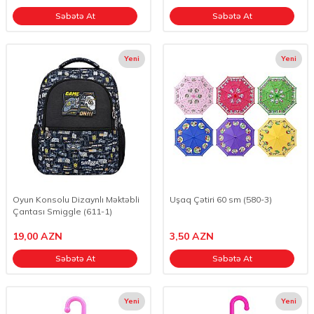
Səbətə At
Səbətə At
Yeni
Yeni
Oyun Konsolu Dizaynlı Məktəbli
Uşaq Çətiri 60 sm (580-3)
Çantası Smiggle (611-1)
19,00
AZN
3,50
AZN
Səbətə At
Səbətə At
Yeni
Yeni