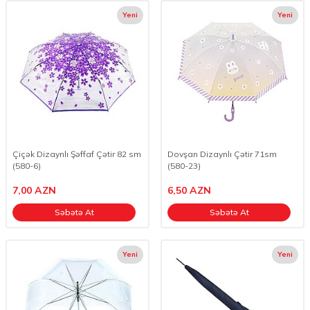
Yeni
Yeni
Çiçək Dizaynlı Şəffaf Çətir 82 sm
Dovşan Dizaynlı Çətir 71sm
(580-6)
(580-23)
7,00
AZN
6,50
AZN
Səbətə At
Səbətə At
Yeni
Yeni