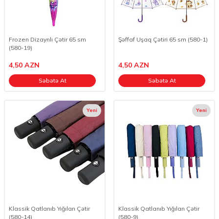
Frozen Dizaynlı Çətir 65 sm
Şəffaf Uşaq Çətiri 65 sm (580-1)
(580-19)
4,50
AZN
4,50
AZN
Səbətə At
Səbətə At
Yeni
Yeni
Klassik Qatlanıb Yığılan Çətir
Klassik Qatlanıb Yığılan Çətir
(580-14)
(580-9)