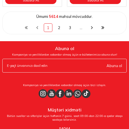
Səbətə At
Səbətə At
Ümumi
5614
məhsul mövcuddur.
1
2
3
…
Abunə ol
Kampaniya və yeniliklərdən xəbərdar olmaq üçün e-bülletenimizə abunə olun!
Abunə ol
Kampaniya və yeniliklərdən xəbərdar olmaq üçün bizi izləyin.
Müştəri xidməti
Bütün suallar və sifarişlər üçün həftənin 7 günü, saat 09:00-dan 22:00-a qədər əlaqə
saxlaya bilərsiniz.
*4044