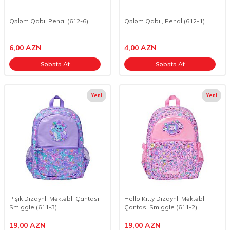
Qələm Qabı, Penal (612-6)
Qələm Qabı , Penal (612-1)
6,00
AZN
4,00
AZN
Səbətə At
Səbətə At
Yeni
Yeni
Pişik Dizaynlı Məktəbli Çantası
Hello Kitty Dizaynlı Məktəbli
Smiggle (611-3)
Çantası Smiggle (611-2)
19,00
AZN
19,00
AZN