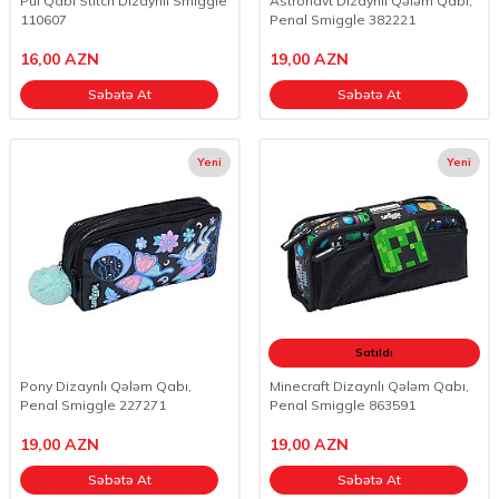
Pul Qabı Stitch Dizaynlı Smiggle
Astronavt Dizaynlı Qələm Qabı,
110607
Penal Smiggle 382221
16,00
AZN
19,00
AZN
Səbətə At
Səbətə At
Yeni
Yeni
Satıldı
Pony Dizaynlı Qələm Qabı,
Minecraft Dizaynlı Qələm Qabı,
Penal Smiggle 227271
Penal Smiggle 863591
19,00
AZN
19,00
AZN
Səbətə At
Səbətə At