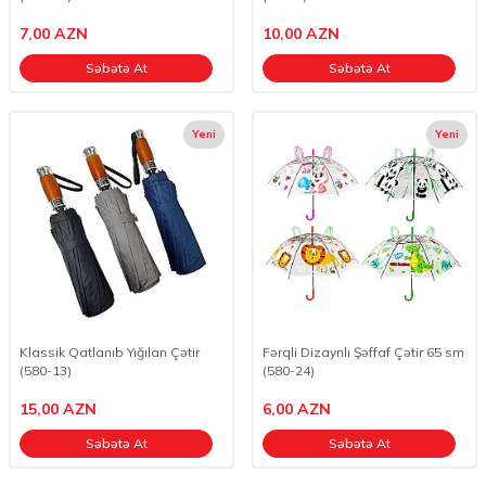
7,00
AZN
10,00
AZN
Səbətə At
Səbətə At
Yeni
Yeni
Klassik Qatlanıb Yığılan Çətir
Fərqli Dizaynlı Şəffaf Çətir 65 sm
(580-13)
(580-24)
15,00
AZN
6,00
AZN
Səbətə At
Səbətə At