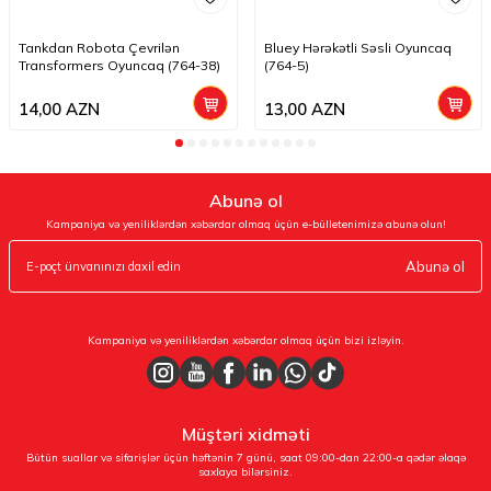
Tankdan Robota Çevrilən
Bluey Hərəkətli Səsli Oyuncaq
Transformers Oyuncaq (764-38)
(764-5)
14,00
AZN
13,00
AZN
Abunə ol
Kampaniya və yeniliklərdən xəbərdar olmaq üçün e-bülletenimizə abunə olun!
Abunə ol
Kampaniya və yeniliklərdən xəbərdar olmaq üçün bizi izləyin.
Müştəri xidməti
Bütün suallar və sifarişlər üçün həftənin 7 günü, saat 09:00-dan 22:00-a qədər əlaqə
saxlaya bilərsiniz.