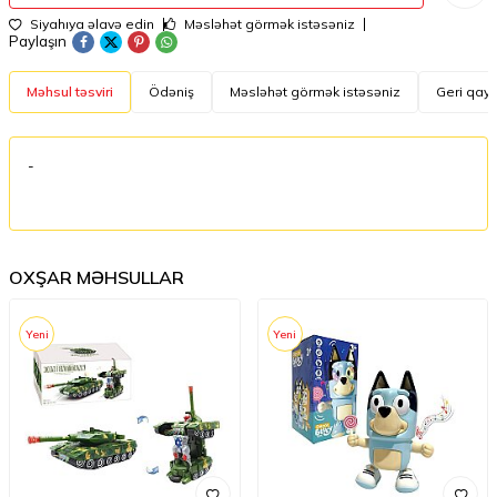
Siyahıya əlavə edin
Məsləhət görmək istəsəniz
Paylaşın
Məhsul təsviri
Ödəniş
Məsləhət görmək istəsəniz
Geri qayt
-
OXŞAR MƏHSULLAR
Yeni
Yeni