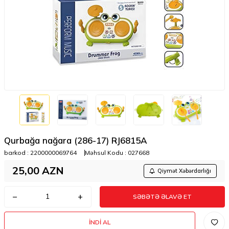
Qurbağa nağara (286-17) RJ6815A
barkod :
2200000069764
Məhsul Kodu :
027668
25,00
AZN
Qiymət Xəbərdarlığı
SƏBƏTƏ ƏLAVƏ ET
İNDI AL