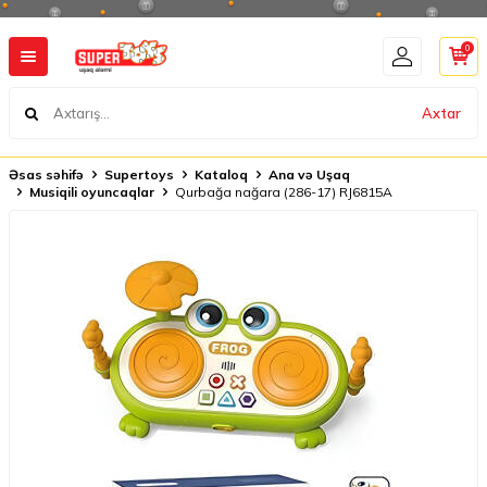
0
Axtar
Əsas səhifə
Supertoys
Kataloq
Ana və Uşaq
Musiqili oyuncaqlar
Qurbağa nağara (286-17) RJ6815A