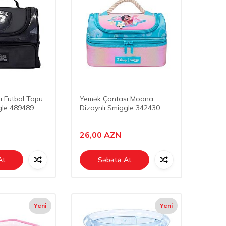
ı Futbol Topu
Yemək Çantası Moana
gle 489489
Dizaynlı Smiggle 342430
26,00
AZN
At
Səbətə At
Yeni
Yeni