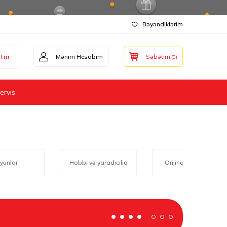
Bəyəndiklərim
tar
Mənim Hesabım
Səbətim
(
0
)
ervis
yunlar
Hobbi və yaradıcılıq
Orijinal məhsullar