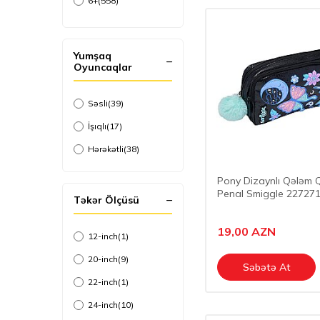
6+
(558)
7+
(21)
8+
(113)
Yumşaq
Oyuncaqlar
9+
(20)
10+
(16)
Səsli
(39)
11+
(1)
İşıqlı
(17)
12+
(14)
Hərəkətli
(38)
14+
(61)
Pony Dizaynlı Qələm Q
16+
(2)
Penal Smiggle 22727
Təkər Ölçüsü
18+
(21)
0-1
(12)
19,00
AZN
12-inch
(1)
0-3
(88)
20-inch
(9)
Səbətə At
0-4
(2)
22-inch
(1)
0-5
(4)
24-inch
(10)