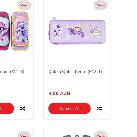
Yeni
Yeni
enal (612-6)
Qələm Qabı , Penal (612-1)
4,00
AZN
At
Səbətə At
Yeni
Yeni