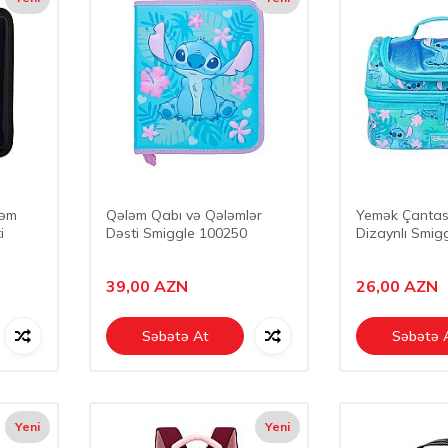
ləm
Qələm Qabı və Qələmlər
Yemək Çantası
i
Dəsti Smiggle 100250
Dizaynlı Smig
39,00
AZN
26,00
AZN
Səbətə At
Səbətə 
Yeni
Yeni