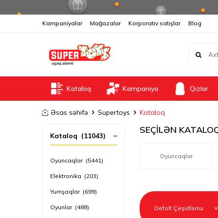
Kampaniyalar
Mağazalar
Korporativ satışlar
Blog
Kataloq
Kampaniya
Qızlar
Əsas səhifə
Supertoys
Kataloq
SEÇİLƏN KATALO
Kataloq
(11043)
Oyuncaqlar
Oyuncaqlar
(5441)
Elektronika
(203)
Yumşaqlar
(699)
Oyunlar
(488)