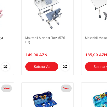
yı
Məktəbli Masası Boz (576-
Məktəbli Masa
83)
149,00
AZN
185,00
AZN
Səbətə At
Səbətə 
Yeni
Yeni