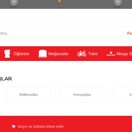
Ax
Oğlanlar
Mağazalar
Toba
Mingo S
QLAR
Elektronika
Yumşaqlar
O
Seçin və Səbətə əlavə edin