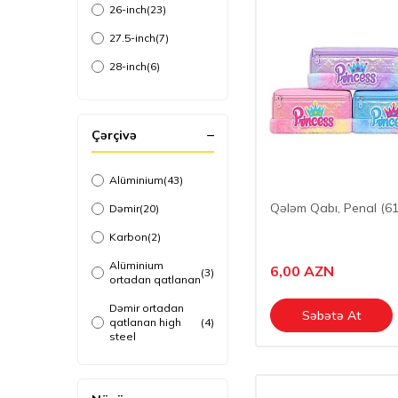
6 ay -3 yaş
(11)
26-inch
(23)
0 - 6 ay
(6)
27.5-inch
(7)
6 ay +
(42)
28-inch
(6)
29-inch
(9)
3-Təkər (12 inch)
(1)
Çərçivə
Alüminium
(43)
Qələm Qabı, Penal (61
Dəmir
(20)
Karbon
(2)
Alüminium
6,00
AZN
(3)
ortadan qatlanan
Dəmir ortadan
Səbətə At
qatlanan high
(4)
steel