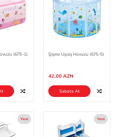
ovuzu (675-1)
Şişmə Uşaq Hovuzu (675-5)
42,00
AZN
At
Səbətə At
Yeni
Yeni