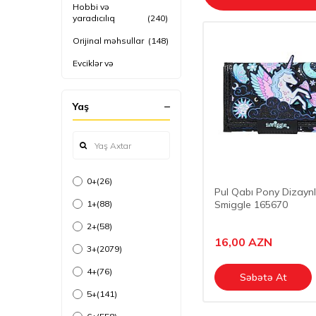
Hobbi və
yaradıcılıq
(240)
Orijinal məhsullar
(148)
Evciklər və
çadırlar
(102)
Bəzək əşyaları
(396)
Yaş
Nəqliyyat
vasitələri
(679)
Məktəb
ləvazimatları
(787)
0+
(26)
İdman məhsulları
(126)
Pul Qabı Pony Dizaynl
1+
(88)
Smiggle 165670
Ana və Uşaq
(959)
2+
(58)
Hovuz məhsulları
(426)
16,00
AZN
3+
(2079)
Uşaq əyləncə
məhsulları
(84)
4+
(76)
Səbətə At
Digər oyuncaqlar
(70)
5+
(141)