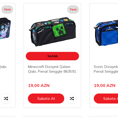
Yeni
Yeni
Satıldı
abı,
Minecraft Dizaynlı Qələm
Sonic Dizaynl
1
Qabı, Penal Smiggle 863591
Penal Smiggl
19,00
AZN
19,00
AZN
Səbətə At
Səbətə 