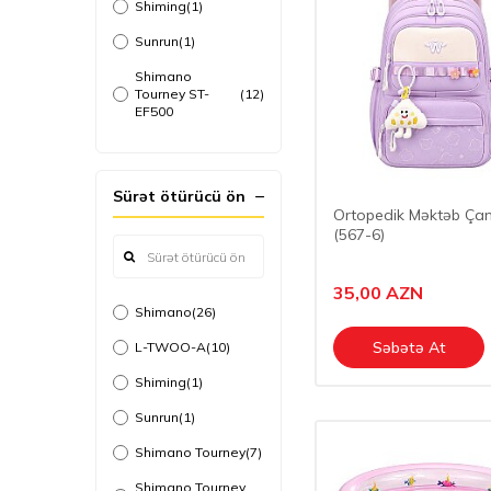
Shiming
(1)
Sunrun
(1)
Shimano
Tourney ST-
(12)
EF500
Shimano Tourney
(1)
ST-R500
Sürət ötürücü ön
Shimano
Ortopedik Məktəb Çan
RevoShift SL-
(5)
(567-6)
RS35
Shimano Deore
(1)
SL-M5100 Japon
35,00
AZN
Shimano
(26)
Shimano Deore
(2)
M5100
Səbətə At
L-TWOO-A
(10)
Shimano Altus
Shiming
(1)
(2)
SL-M315
Sunrun
(1)
Shimano Altus
(7)
SL-M2010
Shimano Tourney
(7)
Shimano Tiagra
Shimano Tourney
(1)