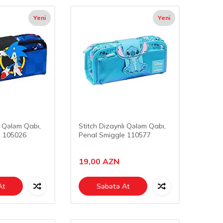
Yeni
Yeni
ı Qələm Qabı,
Stitch Dizaynlı Qələm Qabı,
e 105026
Penal Smiggle 110577
19,00
AZN
At
Səbətə At