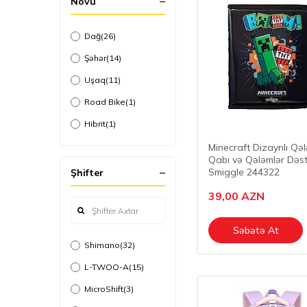
Növü
Dağ
(26)
Şəhər
(14)
Uşaq
(11)
Road Bike
(1)
Hibrit
(1)
Minecraft Dizaynlı Qə
Qabı və Qələmlər Dəst
Smiggle 244322
Şhifter
39,00
AZN
Səbətə At
Shimano
(32)
L-TWOO-A
(15)
MicroShift
(3)