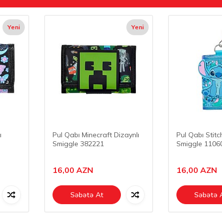
Yeni
Yeni
ı
Pul Qabı Minecraft Dizaynlı
Pul Qabı Stitc
Smiggle 382221
Smiggle 1106
16,00
AZN
16,00
AZN
Səbətə At
Səbətə 