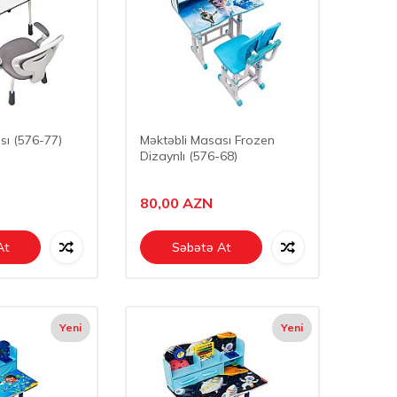
sı (576-77)
Məktəbli Masası Frozen
Dizaynlı (576-68)
80,00
AZN
At
Səbətə At
Yeni
Yeni