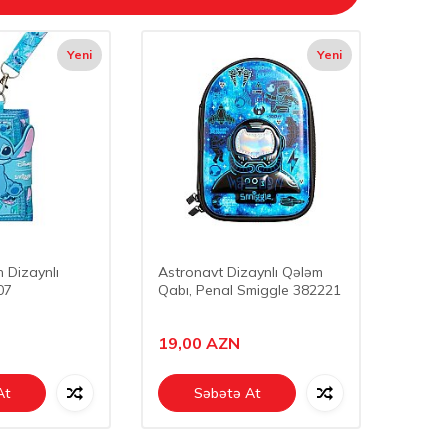
Yeni
Yeni
h Dizaynlı
Astronavt Dizaynlı Qələm
07
Qabı, Penal Smiggle 382221
19,00
AZN
At
Səbətə At