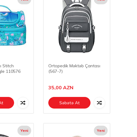
 Stitch
Ortopedik Məktəb Çantası
gle 110576
(567-7)
35,00
AZN
At
Səbətə At
Yeni
Yeni