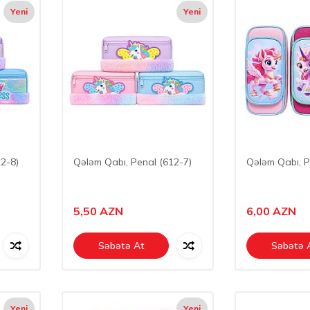
Yeni
Yeni
2-8)
Qələm Qabı, Penal (612-7)
Qələm Qabı, P
5,50
AZN
6,00
AZN
Səbətə At
Səbətə 
Yeni
Yeni