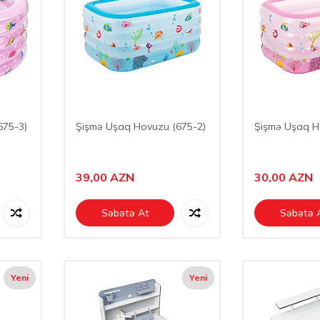
675-3)
Şişmə Uşaq Hovuzu (675-2)
Şişmə Uşaq H
39,00
AZN
30,00
AZN
Səbətə At
Səbətə 
Yeni
Yeni