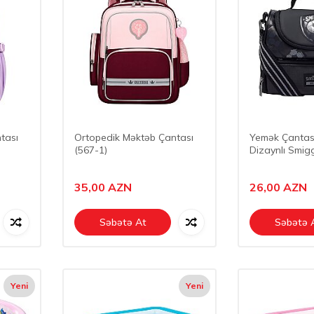
tası
Ortopedik Məktəb Çantası
Yemək Çantas
(567-1)
Dizaynlı Smig
35,00
AZN
26,00
AZN
Səbətə At
Səbətə 
Yeni
Yeni