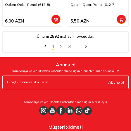
Qələm Qabı, Penal (612-8)
Qələm Qabı, Penal (612-7)
6,00
AZN
5,50
AZN
Ümumi
2592
məhsul mövcuddur.
1
2
3
…
Abunə ol
Kampaniya və yeniliklərdən xəbərdar olmaq üçün e-bülletenimizə abunə olun!
Abunə ol
Kampaniya və yeniliklərdən xəbərdar olmaq üçün bizi izləyin.
Müştəri xidməti