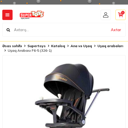
0
Axtar
Əsas səhifə
Supertoys
Kataloq
Ana və Uşaq
Uşaq arabaları
Uşaq Arabası F6-5 (326-1)