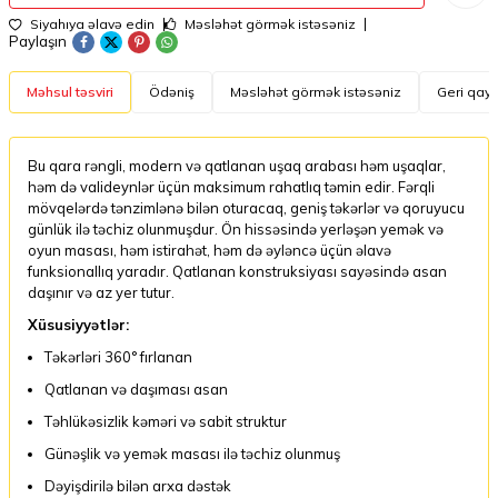
Siyahıya əlavə edin
Məsləhət görmək istəsəniz
Paylaşın
Məhsul təsviri
Ödəniş
Məsləhət görmək istəsəniz
Geri qayt
Bu qara rəngli, modern və qatlanan uşaq arabası həm uşaqlar,
həm də valideynlər üçün maksimum rahatlıq təmin edir. Fərqli
mövqelərdə tənzimlənə bilən oturacaq, geniş təkərlər və qoruyucu
günlük ilə təchiz olunmuşdur. Ön hissəsində yerləşən yemək və
oyun masası, həm istirahət, həm də əyləncə üçün əlavə
funksionallıq yaradır. Qatlanan konstruksiyası sayəsində asan
daşınır və az yer tutur.
Xüsusiyyətlər:
Təkərləri 360° fırlanan
Qatlanan və daşıması asan
Təhlükəsizlik kəməri və sabit struktur
Günəşlik və yemək masası ilə təchiz olunmuş
Dəyişdirilə bilən arxa dəstək