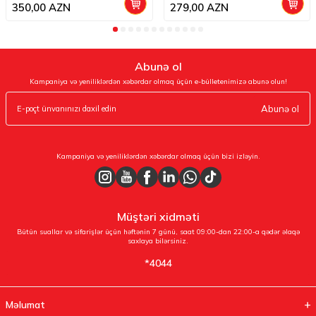
350,00
AZN
279,00
AZN
Abunə ol
Kampaniya və yeniliklərdən xəbərdar olmaq üçün e-bülletenimizə abunə olun!
Abunə ol
Kampaniya və yeniliklərdən xəbərdar olmaq üçün bizi izləyin.
Müştəri xidməti
Bütün suallar və sifarişlər üçün həftənin 7 günü, saat 09:00-dan 22:00-a qədər əlaqə
saxlaya bilərsiniz.
*4044
Məlumat