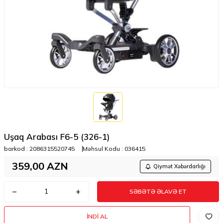
Uşaq Arabası F6-5 (326-1)
barkod :
2086315520745
Məhsul Kodu :
036415
359,00
AZN
Qiymət Xəbərdarlığı
SƏBƏTƏ ƏLAVƏ ET
İNDI AL