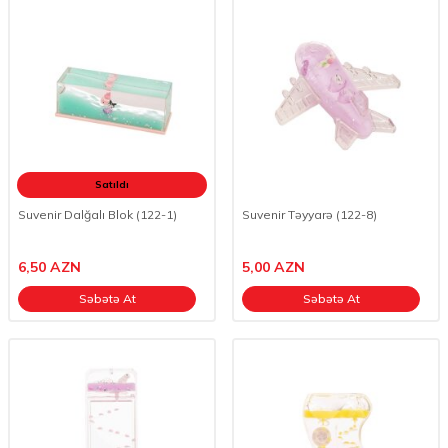
Satıldı
Suvenir Dalğalı Blok (122-1)
Suvenir Təyyarə (122-8)
6,50
AZN
5,00
AZN
Səbətə At
Səbətə At