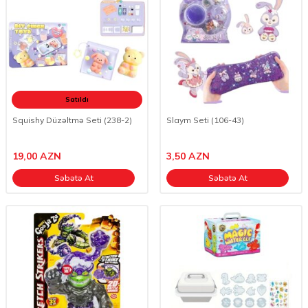
Satıldı
Squishy Düzəltmə Seti (238-2)
Slaym Seti (106-43)
19,00
AZN
3,50
AZN
Səbətə At
Səbətə At