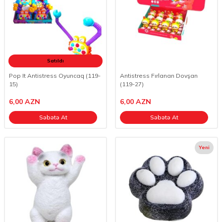
Satıldı
Pop It Antistress Oyuncaq (119-
Antistress Fırlanan Dovşan
15)
(119-27)
6,00
AZN
6,00
AZN
Səbətə At
Səbətə At
Yeni