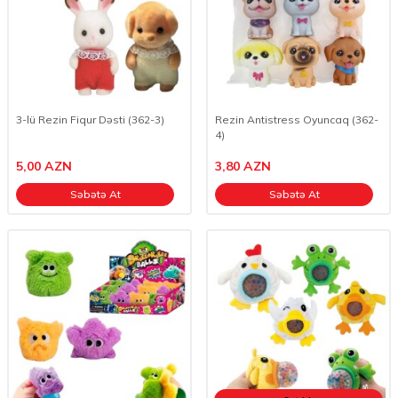
3-lü Rezin Fiqur Dəsti (362-3)
Rezin Antistress Oyuncaq (362-
4)
5,00
AZN
3,80
AZN
Səbətə At
Səbətə At