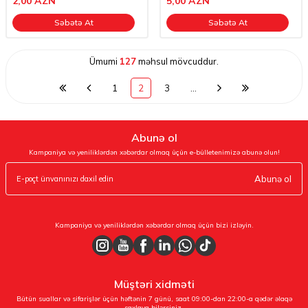
2,00
AZN
5,00
AZN
Səbətə At
Səbətə At
Ümumi
127
məhsul mövcuddur.
1
2
3
…
Abunə ol
Kampaniya və yeniliklərdən xəbərdar olmaq üçün e-bülletenimizə abunə olun!
Abunə ol
Kampaniya və yeniliklərdən xəbərdar olmaq üçün bizi izləyin.
Müştəri xidməti
Bütün suallar və sifarişlər üçün həftənin 7 günü, saat 09:00-dan 22:00-a qədər əlaqə
saxlaya bilərsiniz.