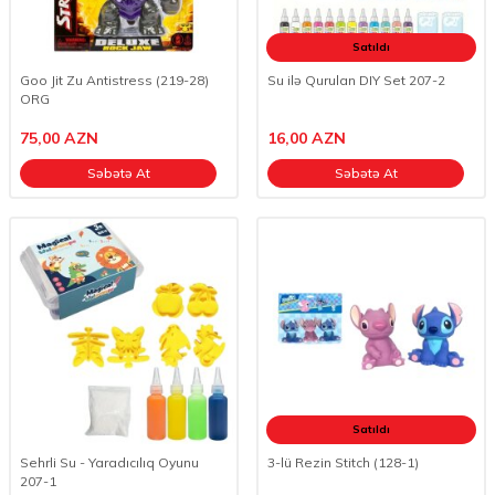
Satıldı
Goo Jit Zu Antistress (219-28)
Su ilə Qurulan DIY Set 207-2
ORG
75,00
AZN
16,00
AZN
Səbətə At
Səbətə At
Satıldı
Sehrli Su - Yaradıcılıq Oyunu
3-lü Rezin Stitch (128-1)
207-1