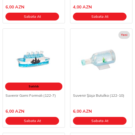
6,00
AZN
4,00
AZN
Səbətə At
Səbətə At
Yeni
Satıldı
Suvenir Gəmi Formalı (122-7)
Suvenir Şüşə Butulka (122-10)
6,00
AZN
6,00
AZN
Səbətə At
Səbətə At