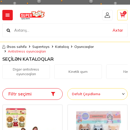
0
Axtar
Əsas səhifə
Supertoys
Kataloq
Oyuncaqlar
Antistress oyuncaqları
SEÇİLƏN KATALOQLAR
Digər antistress
Kinetik qum
Neo
oyuncaqları
Filtr seçimi