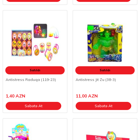
Satıldı
Satıldı
Antistress Raduqa (119-23)
Antistress Jit Zu (38-3)
1,40
AZN
11,00
AZN
Səbətə At
Səbətə At