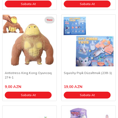
Səbətə At
Səbətə At
Yeni
Antistress King Kong Oyuncaq
Squishy Pişik Düzəltmək (238-1)
274-1
9,00
AZN
19,00
AZN
Səbətə At
Səbətə At