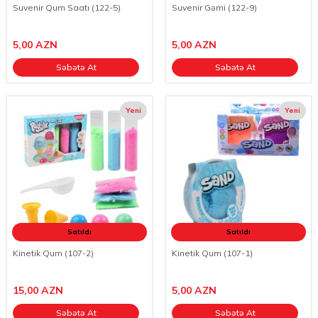
Suvenir Qum Saatı (122-5)
Suvenir Gəmi (122-9)
5,00
AZN
5,00
AZN
Səbətə At
Səbətə At
Yeni
Yeni
Satıldı
Satıldı
Kinetik Qum (107-2)
Kinetik Qum (107-1)
15,00
AZN
5,00
AZN
Səbətə At
Səbətə At