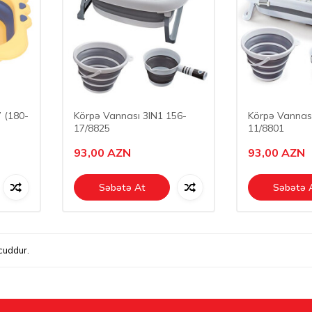
 (180-
Körpə Vannası 3IN1 156-
Körpə Vannası
17/8825
11/8801
93,00
AZN
93,00
AZN
Səbətə At
Səbətə 
uddur.