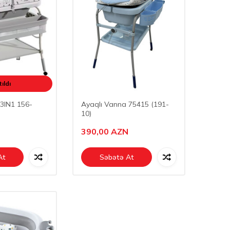
ıldı
3IN1 156-
Ayaqlı Vanna 75415 (191-
10)
390,00
AZN
At
Səbətə At