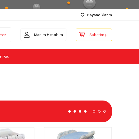
Bəyəndiklərim
tar
Mənim Hesabım
Səbətim
(
0
)
ervis