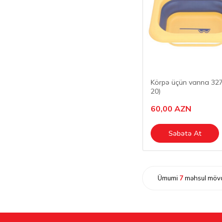
Uşaq nəzarət
kamerası
(4)
Uşaq çarpayıları
(27)
Yemək masası
(44)
Yürütəc
(50)
Körpə üçün vanna 327
20)
60,00
AZN
Səbətə At
Ümumi
7
məhsul mövc