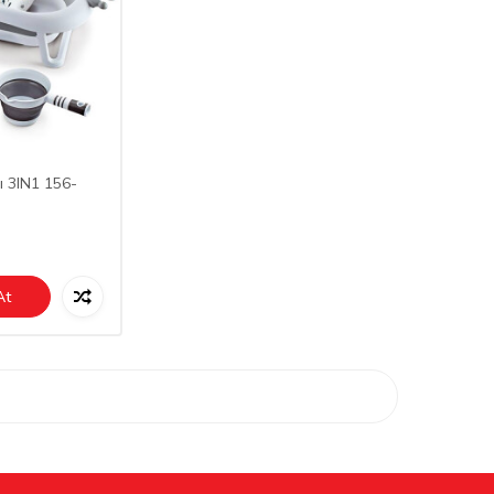
 3IN1 156-
At