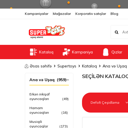
Kampaniyalar
Mağazalar
Korporativ satışlar
Blog
Kataloq
Kampaniya
Qızlar
Əsas səhifə
Supertoys
Kataloq
Ana və Uşaq
SEÇİLƏN KATALO
Ana və Uşaq
(959)
Erkən inkişaf
oyuncaqları
(49)
Hamam
oyuncaqları
(16)
Musiqili
oyuncaqlar
(173)