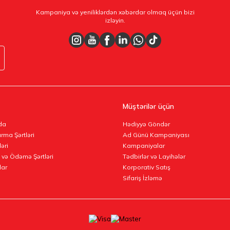
Kampaniya və yeniliklərdən xəbərdar olmaq üçün bizi
izləyin.
Müştərilər üçün
da
Hədiyyə Göndər
rma Şərtləri
Ad Günü Kampaniyası
ləri
Kampaniyalar
 və Ödəmə Şərtləri
Tədbirlər və Layihələr
lar
Korporativ Satış
Sifariş İzləmə