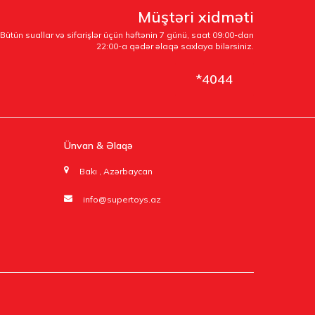
Müştəri xidməti
Bütün suallar və sifarişlər üçün həftənin 7 günü, saat 09:00-dan
22:00-a qədər əlaqə saxlaya bilərsiniz.
*4044
Ünvan & Əlaqə
Bakı , Azərbaycan
info@supertoys.az