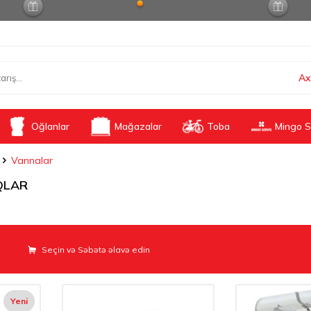
Ax
Oğlanlar
Mağazalar
Toba
Mingo S
Vannalar
QLAR
Seçin və Səbətə əlavə edin
Yeni