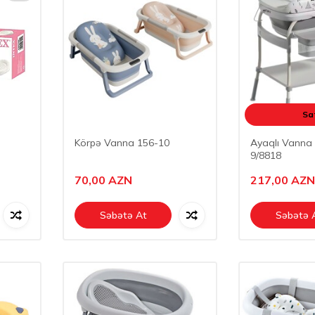
Sat
Körpə Vanna 156-10
Ayaqlı Vanna 
9/8818
70,00
AZN
217,00
AZN
Səbətə At
Səbətə 