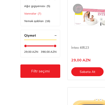
Ağız gigiyenası
(5)
Vannalar
(7)
Yemək qabları
(16)
Ana üçün çantalar
(10)
Qiymət
Avto oturacaqlar
(25)
Beşiklər
(49)
İntex 48523
Güvəclər
(34)
29,00 AZN
390,00 AZN
Manej
(9)
29,00
AZN
Oyuncaq qabları
(15)
Filtr seçimi
Səbətə At
Oyuncaqlar
(136)
Pogremuşka
(138)
Uşaq arabaları
(61)
Uşaq masası və
oturacaqları
(35)