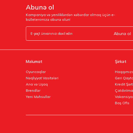
Abunə ol
Kampaniya və yeniliklərdən xəbərdar olmaq üçün e-
bülletenimizə abunə olun!
Abunə ol
Məlumat
Şirkət
Oyuncaqlar
Haqqımız
Nəqliyyat Vasitələri
Geri Qayta
Ana və Uşaq
Kredit Şərt
Brendlər
Çatdırılma
Yeni Məhsullar
Vakansiya
Baş Ofis