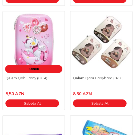
Satıldı
Qələm Qabı Pony (87-4)
Qələm Qabı Capybara (87-6)
8,50
AZN
8,50
AZN
Səbətə At
Səbətə At