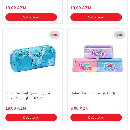
19,00
AZN
19,00
AZN
Səbətə At
Səbətə At
Yeni
Yeni
Stitch Dizaynlı Qələm Qabı,
Qələm Qabı, Penal (612-8)
Penal Smiggle 110577
19,00
AZN
6,00
AZN
Səbətə At
Səbətə At