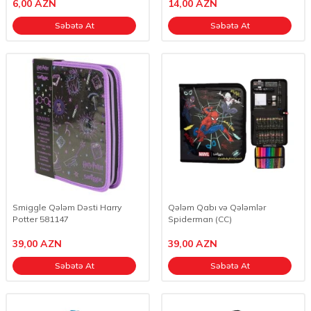
6,00
AZN
14,00
AZN
Səbətə At
Səbətə At
Smiggle Qələm Dəsti Harry
Qələm Qabı və Qələmlər
Potter 581147
Spiderman (CC)
39,00
AZN
39,00
AZN
Səbətə At
Səbətə At