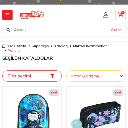
0
Axtar
Əsas səhifə
Supertoys
Kataloq
Məktəb ləvazimatları
Penallar
SEÇİLƏN KATALOQLAR
Filtr seçimi
Yeni
Yeni