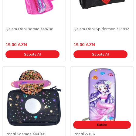
Qələm Qabı Barbie 448738
Qələm Qabı Spiderman 713892
19,00
AZN
19,00
AZN
Səbətə At
Səbətə At
Satıldı
Penal Kosmos 444106
Penal 276-6