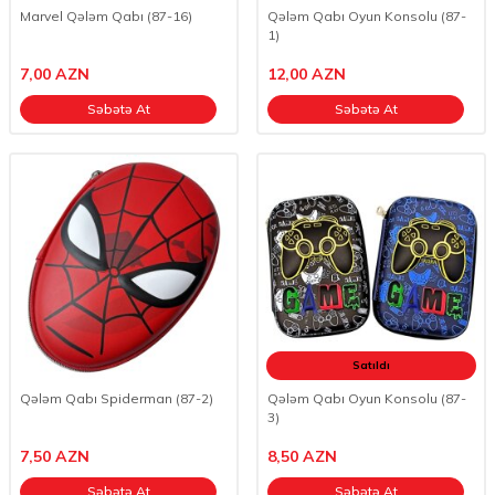
Marvel Qələm Qabı (87-16)
Qələm Qabı Oyun Konsolu (87-
1)
7,00
AZN
12,00
AZN
Səbətə At
Səbətə At
Satıldı
Qələm Qabı Spiderman (87-2)
Qələm Qabı Oyun Konsolu (87-
3)
7,50
AZN
8,50
AZN
Səbətə At
Səbətə At