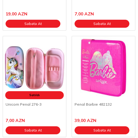
19,00
AZN
7,00
AZN
Səbətə At
Səbətə At
Satıldı
Unicorn Penal 276-3
Penal Barbie 482132
7,00
AZN
39,00
AZN
Səbətə At
Səbətə At