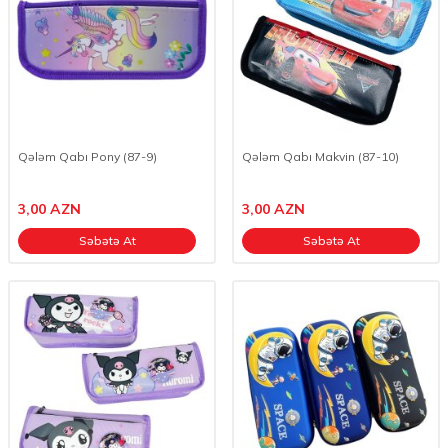
Qələm Qabı Pony (87-9)
Qələm Qabı Makvin (87-10)
3,00
AZN
3,00
AZN
Səbətə At
Səbətə At