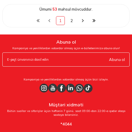
Ümumi
53
məhsul mövcuddur.
1
2
Abunə ol
Kampaniya və yeniliklərdən xəbərdar olmaq üçün e-bülletenimizə abunə olun!
Abunə ol
Kampaniya və yeniliklərdən xəbərdar olmaq üçün bizi izləyin.
Müştəri xidməti
Bütün suallar və sifarişlər üçün həftənin 7 günü, saat 09:00-dan 22:00-a qədər əlaqə
saxlaya bilərsiniz.
*4044