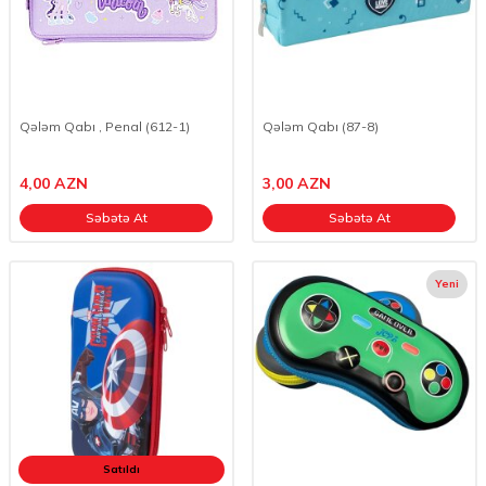
Qələm Qabı , Penal (612-1)
Qələm Qabı (87-8)
4,00
AZN
3,00
AZN
Səbətə At
Səbətə At
Yeni
Satıldı