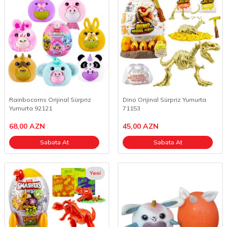
Rainbocorns Orijinal Sürpriz
Dino Orijinal Sürpriz Yumurta
Yumurta 92121
71153
68,00
AZN
45,00
AZN
Səbətə At
Səbətə At
Yeni