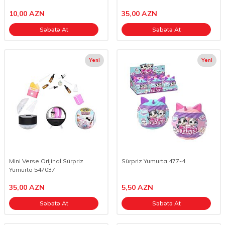
10,00
AZN
35,00
AZN
Səbətə At
Səbətə At
Yeni
Yeni
Mini Verse Orijinal Sürpriz
Sürpriz Yumurta 477-4
Yumurta 547037
35,00
AZN
5,50
AZN
Səbətə At
Səbətə At