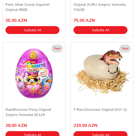
Pets Alive Scurry Squirrel
Orijinal ZURU Sürpriz Yumurta
Orijinal 9565
74138
35,00
AZN
75,00
AZN
Səbətə At
Səbətə At
Yeni
Yeni
RainBocorns Pony Orijinal
T-Rex Dinozavr Orijinal (517-2)
Sürpriz Yumurta 92129
28,00
AZN
219,00
AZN
Səbətə At
Səbətə At