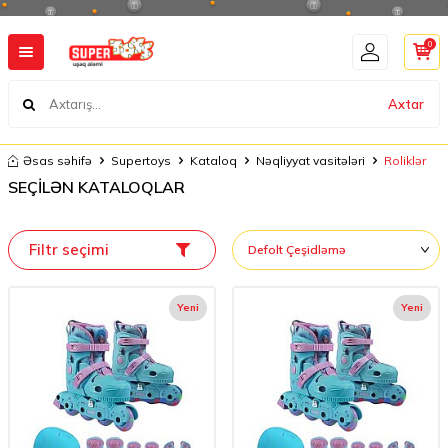
0
Axtar
Əsas səhifə
Supertoys
Kataloq
Nəqliyyat vasitələri
Roliklər
SEÇİLƏN KATALOQLAR
Filtr seçimi
Yeni
Yeni