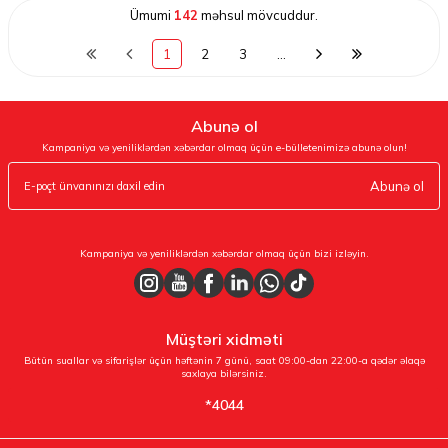
Ümumi
142
məhsul mövcuddur.
1
2
3
…
Abunə ol
Kampaniya və yeniliklərdən xəbərdar olmaq üçün e-bülletenimizə abunə olun!
Abunə ol
Kampaniya və yeniliklərdən xəbərdar olmaq üçün bizi izləyin.
Müştəri xidməti
Bütün suallar və sifarişlər üçün həftənin 7 günü, saat 09:00-dan 22:00-a qədər əlaqə
saxlaya bilərsiniz.
*4044