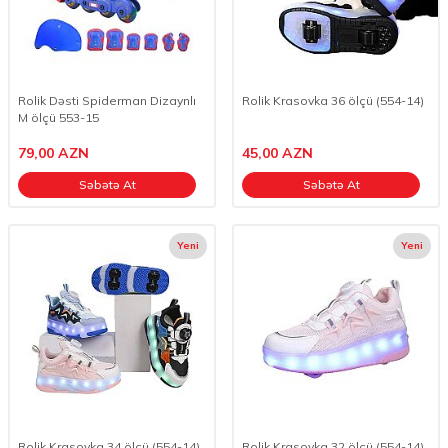
Rolik Dəsti Spiderman Dizaynlı
Rolik Krasovka 36 ölçü (554-14)
M ölçü 553-15
79,00
AZN
45,00
AZN
Səbətə At
Səbətə At
Yeni
Yeni
Rolik Krasovka 34 ölçü (554-14)
Rolik Krasovka 32 ölçü (554-14)