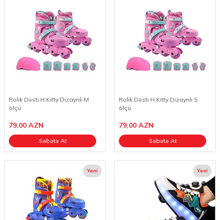
Rolik Dəsti H.Kitty Dizaynlı M
Rolik Dəsti H.Kitty Dizaynlı S
ölçü
ölçü
79,00
AZN
79,00
AZN
Səbətə At
Səbətə At
Yeni
Yeni