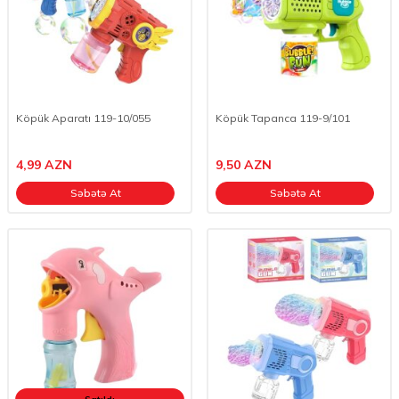
Köpük Aparatı 119-10/055
Köpük Tapanca 119-9/101
4,99
AZN
9,50
AZN
Səbətə At
Səbətə At