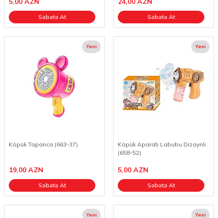
5,00
AZN
24,00
AZN
Səbətə At
Səbətə At
Yeni
Yeni
Köpük Tapanca (663-37)
Köpük Aparatı Labubu Dizaynlı
(658-52)
19,00
AZN
5,00
AZN
Səbətə At
Səbətə At
Yeni
Yeni