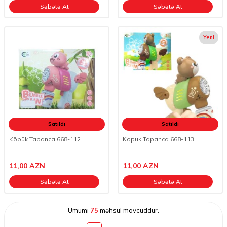
Səbətə At
Səbətə At
Yeni
Satıldı
Satıldı
Köpük Tapanca 668-112
Köpük Tapanca 668-113
11,00
AZN
11,00
AZN
Səbətə At
Səbətə At
Ümumi
75
məhsul mövcuddur.