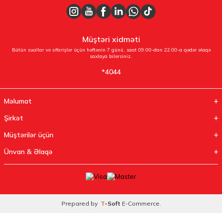
Müştəri xidməti
Bütün suallar və sifarişlər üçün həftənin 7 günü, saat 09:00-dan 22:00-a qədər əlaqə
saxlaya bilərsiniz.
*4044
Məlumat
Şirkət
Müştərilər üçün
Ünvan & Əlaqə
Prepared by
T
-Soft
E-Commerce
.