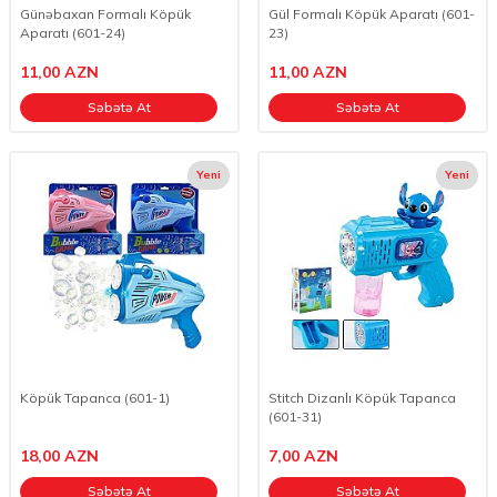
Günəbaxan Formalı Köpük
Gül Formalı Köpük Aparatı (601-
Aparatı (601-24)
23)
11,00
AZN
11,00
AZN
Səbətə At
Səbətə At
Yeni
Yeni
Köpük Tapanca (601-1)
Stitch Dizanlı Köpük Tapanca
(601-31)
18,00
AZN
7,00
AZN
Səbətə At
Səbətə At