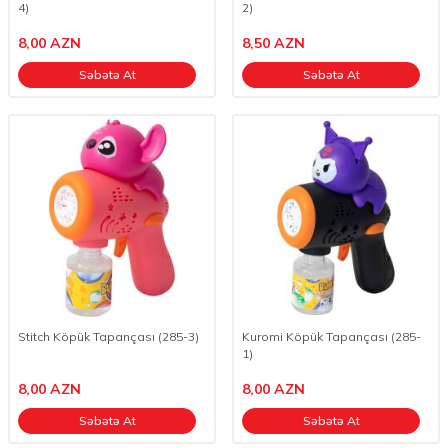
4)
2)
8,00
AZN
8,50
AZN
Səbətə At
Səbətə At
Stitch Köpük Tapançası (285-3)
Kuromi Köpük Tapançası (285-
1)
8,00
AZN
8,00
AZN
Səbətə At
Səbətə At