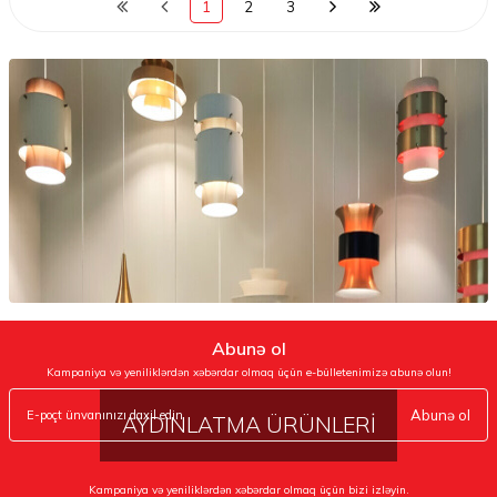
1
2
3
Abunə ol
Kampaniya və yeniliklərdən xəbərdar olmaq üçün e-bülletenimizə abunə olun!
Abunə ol
AYDINLATMA ÜRÜNLERİ
Kampaniya və yeniliklərdən xəbərdar olmaq üçün bizi izləyin.