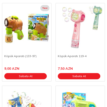
Yeni
Köpük Aparatı (133-97)
Köpük Aparatı 119-4
9,00
AZN
7,50
AZN
Səbətə At
Səbətə At