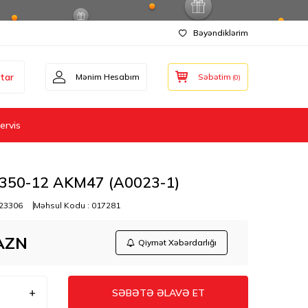
Bəyəndiklərim
tar
Mənim Hesabım
Səbətim
(
0
)
ervis
350-12 AKM47 (A0023-1)
23306
Məhsul Kodu :
017281
AZN
Qiymət Xəbərdarlığı
SƏBƏTƏ ƏLAVƏ ET