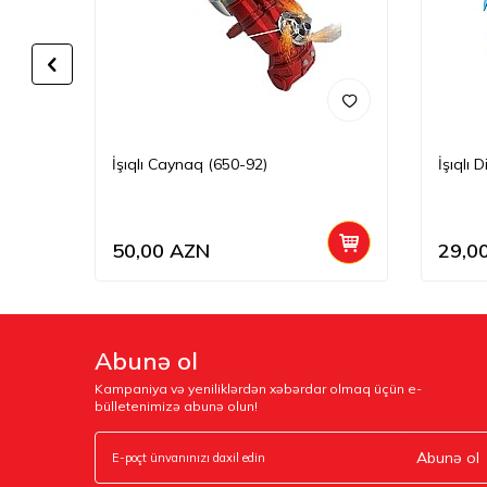
İşıqlı Caynaq (650-92)
İşıqlı 
50,00
AZN
29,0
Abunə ol
Kampaniya və yeniliklərdən xəbərdar olmaq üçün e-
bülletenimizə abunə olun!
Abunə ol