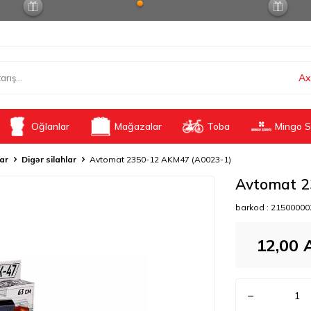
Ax
Oğlanlar
Mağazalar
Toba
Mingo S
lar
Digər silahlar
Avtomat 2350-12 AKM47 (A0023-1)
Avtomat 2
barkod :
21500000
12,00