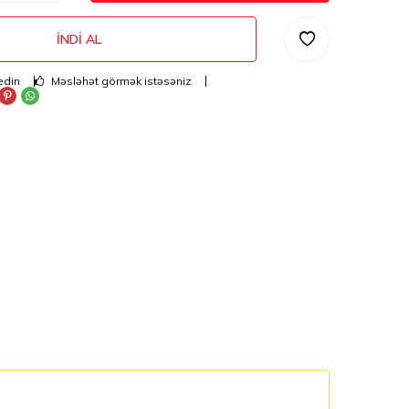
İNDI AL
edin
Məsləhət görmək istəsəniz