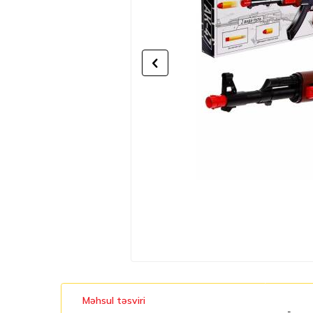
Məhsul təsviri
-