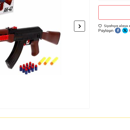
Siyahıya əlavə 
Paylaşın