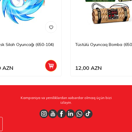
Disk Silah Oyuncağı (650-104)
Tüstülü Oyuncaq Bomba (650
0
AZN
12,00
AZN
Kampaniya və yeniliklərdən xəbərdar olmaq üçün bizi
izləyin.