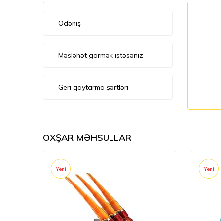
Ödəniş
Məsləhət görmək istəsəniz
Geri qaytarma şərtləri
OXŞAR MƏHSULLAR
Yeni
Yeni