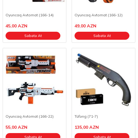
Oyuncaq Avtomat (166-14)
Oyuncaq Avtomat (166-12)
45,00
AZN
49,00
AZN
Səbətə At
Səbətə At
Oyuncaq Avtomat (166-22)
Tüfəng (71-7)
55,00
AZN
135,00
AZN
Səbətə At
Səbətə At