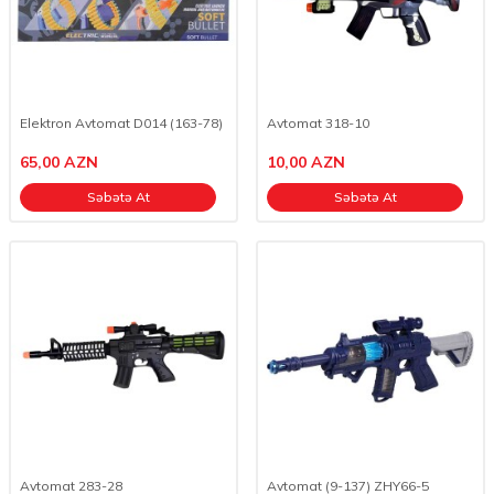
Elektron Avtomat D014 (163-78)
Avtomat 318-10
65,00
AZN
10,00
AZN
Səbətə At
Səbətə At
Avtomat 283-28
Avtomat (9-137) ZHY66-5