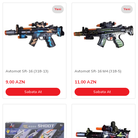
Yeni
Yeni
Avtomat SR-16 (318-13)
Avtomat SR-16 M4 (318-5)
9,00
AZN
11,00
AZN
Səbətə At
Səbətə At