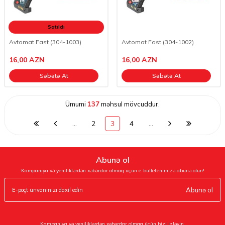
Satıldı
Avtomat Fast (304-1003)
Avtomat Fast (304-1002)
16,00
AZN
16,00
AZN
Səbətə At
Səbətə At
Ümumi
137
məhsul mövcuddur.
…
2
3
4
…
Abunə ol
Kampaniya və yeniliklərdən xəbərdar olmaq üçün e-bülletenimizə abunə olun!
Abunə ol
Kampaniya və yeniliklərdən xəbərdar olmaq üçün bizi izləyin.