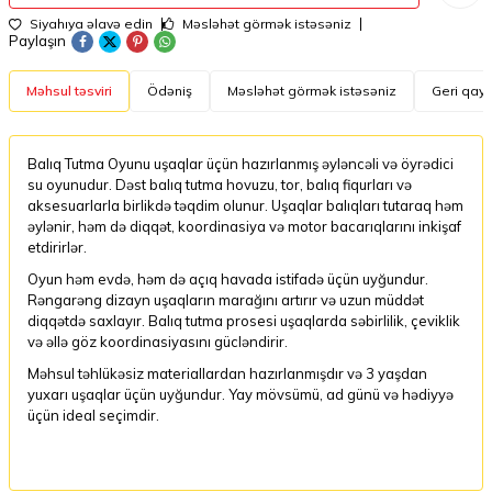
Siyahıya əlavə edin
Məsləhət görmək istəsəniz
Paylaşın
Məhsul təsviri
Ödəniş
Məsləhət görmək istəsəniz
Geri qayt
Balıq Tutma Oyunu uşaqlar üçün hazırlanmış əyləncəli və öyrədici
su oyunudur. Dəst balıq tutma hovuzu, tor, balıq fiqurları və
aksesuarlarla birlikdə təqdim olunur. Uşaqlar balıqları tutaraq həm
əylənir, həm də diqqət, koordinasiya və motor bacarıqlarını inkişaf
etdirirlər.
Oyun həm evdə, həm də açıq havada istifadə üçün uyğundur.
Rəngarəng dizayn uşaqların marağını artırır və uzun müddət
diqqətdə saxlayır. Balıq tutma prosesi uşaqlarda səbirlilik, çeviklik
və əllə göz koordinasiyasını gücləndirir.
Məhsul təhlükəsiz materiallardan hazırlanmışdır və 3 yaşdan
yuxarı uşaqlar üçün uyğundur. Yay mövsümü, ad günü və hədiyyə
üçün ideal seçimdir.