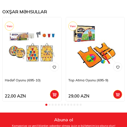
OXŞAR MƏHSULLAR
Yeni
Yeni
Hədəf Oyunu (695-10)
Top Atma Oyunu (695-9)
22,00
AZN
29,00
AZN
Abunə ol
Kampaniya və yeniliklərdən xəbərdar olmaq üçün e-bülletenimizə abunə olun!