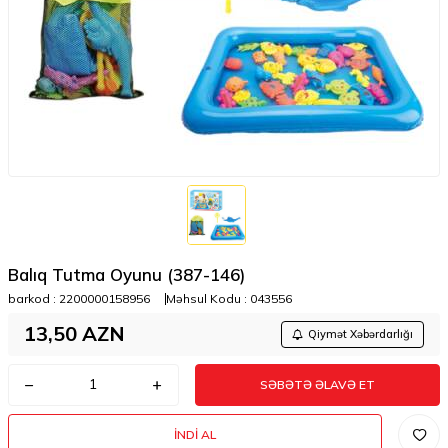
Balıq Tutma Oyunu (387-146)
barkod :
2200000158956
Məhsul Kodu :
043556
13,50
AZN
Qiymət Xəbərdarlığı
SƏBƏTƏ ƏLAVƏ ET
İNDI AL