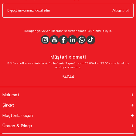
Abunə ol
Kampaniya və yeniliklərdən xəbərdar olmaq üçün bizi izləyin.
Müştəri xidməti
Bütün suallar və sifarişlər üçün həftənin 7 günü, saat 09:00-dan 22:00-a qədər əlaqə
saxlaya bilərsiniz.
*4044
Məlumat
Şirkət
Müştərilər üçün
Ünvan & Əlaqə