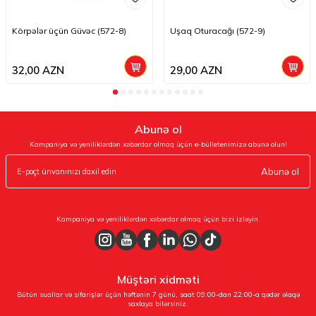
Körpələr üçün Güvəc (572-8)
Uşaq Oturacağı (572-9)
32,00
AZN
29,00
AZN
Abunə ol
Kampaniya və yeniliklərdən xəbərdar olmaq üçün e-bülletenimizə abunə olun!
Abunə ol
Kampaniya və yeniliklərdən xəbərdar olmaq üçün bizi izləyin.
Müştəri xidməti
Bütün suallar və sifarişlər üçün həftənin 7 günü, saat 09:00-dan 22:00-a qədər əlaqə
saxlaya bilərsiniz.