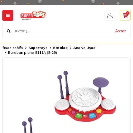
0
Axtar
Əsas səhifə
Supertoys
Kataloq
Ana və Uşaq
Baraban piano 8111A (8-29)