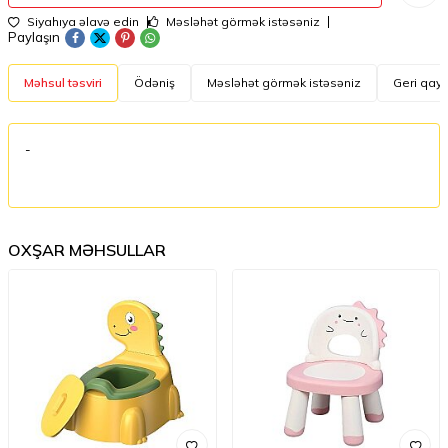
Siyahıya əlavə edin
Məsləhət görmək istəsəniz
Paylaşın
Məhsul təsviri
Ödəniş
Məsləhət görmək istəsəniz
Geri qayt
-
OXŞAR MƏHSULLAR