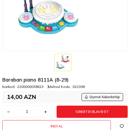
Baraban piano 8111A (8-29)
barkod :
2200000038623
Məhsul Kodu :
022308
14,00
AZN
Qiymət Xəbərdarlığı
SƏBƏTƏ ƏLAVƏ ET
İNDI AL