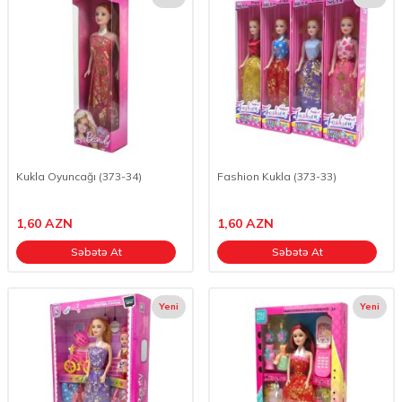
Kukla Oyuncağı (373-34)
Fashion Kukla (373-33)
1,60
AZN
1,60
AZN
Səbətə At
Səbətə At
Yeni
Yeni