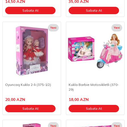
14,50
AZN
35,00
AZN
Səbətə At
Səbətə At
Yeni
Yeni
Oyuncaq Kukla 2-li (375-1/2)
Kukla Barbie Motosikletli (370-
29)
20,00
AZN
18,00
AZN
Səbətə At
Səbətə At
Yeni
Yeni