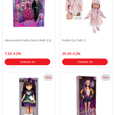
Aksesuarlı Kukla Dəsti (646-11)
Kukla Qız 540-2
7,50
AZN
35,00
AZN
Səbətə At
Səbətə At
Yeni
Yeni