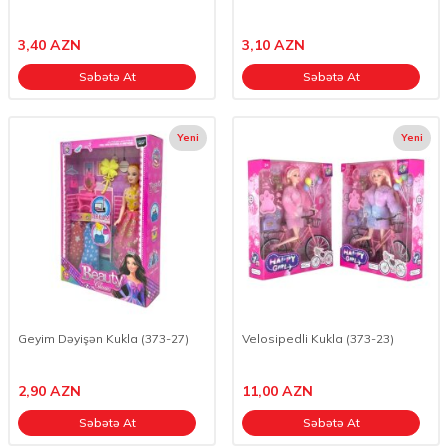
3,40
AZN
3,10
AZN
Səbətə At
Səbətə At
Yeni
Yeni
Geyim Dəyişən Kukla (373-27)
Velosipedli Kukla (373-23)
2,90
AZN
11,00
AZN
Səbətə At
Səbətə At