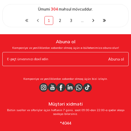
Ümumi
304
məhsul mövcuddur.
1
2
3
…
Abunə ol
Kampaniya və yeniliklərdən xəbərdar olmaq üçün e-bülletenimizə abunə olun!
Abunə ol
Kampaniya və yeniliklərdən xəbərdar olmaq üçün bizi izləyin.
Müştəri xidməti
Bütün suallar və sifarişlər üçün həftənin 7 günü, saat 09:00-dan 22:00-a qədər əlaqə
saxlaya bilərsiniz.
*4044