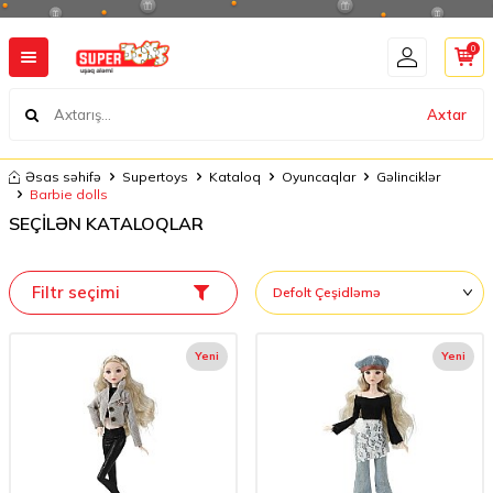
0
Axtar
Əsas səhifə
Supertoys
Kataloq
Oyuncaqlar
Gəlinciklər
Barbie dolls
SEÇİLƏN KATALOQLAR
Filtr seçimi
Yeni
Yeni