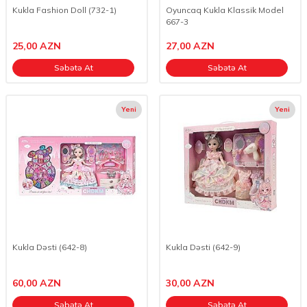
Kukla Fashion Doll (732-1)
Oyuncaq Kukla Klassik Model
667-3
25,00
AZN
27,00
AZN
Səbətə At
Səbətə At
Yeni
Yeni
Kukla Dəsti (642-8)
Kukla Dəsti (642-9)
60,00
AZN
30,00
AZN
Səbətə At
Səbətə At