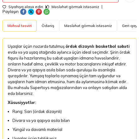
Siyahıya əlavə edin
Məsləhət görmək istəsəniz
Paylaşın
Məhsul təsviri
Ödəniş
Məsləhət görmək istəsəniz
Geri qayt
Uşaqlar üçün nəzərdə tutulmuş
ördək dizaynlı basketbol səbəti
evdə və ya uşaq otağında əyləncə üçün ideal seçimdir. Şirin ördək
fiquru ilə hazırlanmış bu səbət uşaqları idmana həvəsləndirir,
onların hədəf alma, çeviklik və motor bacarıqlarını inkişaf etdirir.
Divara və ya qapıya asıla bilən sadə quruluşu ilə asanlıqla
quraşdırılır. Yumşaq toplarla oynamaq üçün tam uyğundur və
uşaqların həm idman etməsinə, həm də əylənməsinə kömək edir.
Bu məhsulu Supertoys mağazalarından və onlayn satışdan əldə
edə bilərsiniz.
Xüsusiyyətlər:
Rəng: Sarı (ördək dizaynlı)
Divara və ya qapıya asıla bilən
Yüngül və davamlı material
Uşaqlar üçün təhlükəsiz