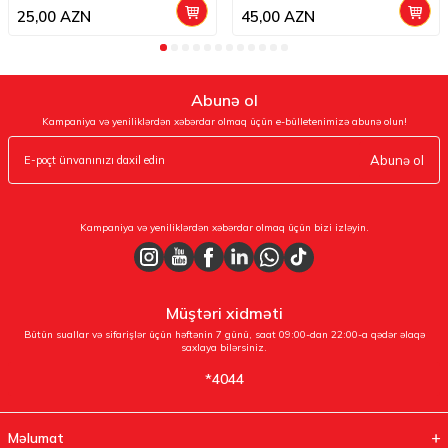
25,00
AZN
45,00
AZN
Abunə ol
Kampaniya və yeniliklərdən xəbərdar olmaq üçün e-bülletenimizə abunə olun!
Abunə ol
Kampaniya və yeniliklərdən xəbərdar olmaq üçün bizi izləyin.
Müştəri xidməti
Bütün suallar və sifarişlər üçün həftənin 7 günü, saat 09:00-dan 22:00-a qədər əlaqə
saxlaya bilərsiniz.
*4044
Məlumat