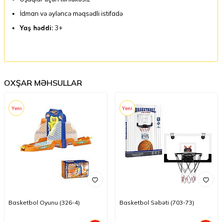
İdman və əyləncə məqsədli istifadə
Yaş həddi:
3+
OXŞAR MƏHSULLAR
Yeni
Yeni
Basketbol Oyunu (326-4)
Basketbol Səbəti (703-73)