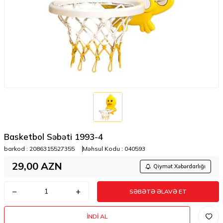
Basketbol Səbəti 1993-4
barkod :
2086315527355
Məhsul Kodu :
040593
29,00
AZN
Qiymət Xəbərdarlığı
SƏBƏTƏ ƏLAVƏ ET
İNDI AL