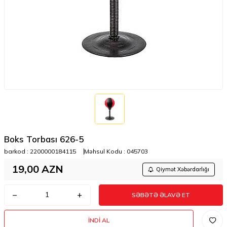
Boks Torbası 626-5
barkod :
2200000184115
Məhsul Kodu :
045703
19,00
AZN
Qiymət Xəbərdarlığı
SƏBƏTƏ ƏLAVƏ ET
İNDI AL