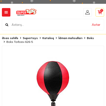
0
Axtar
Əsas səhifə
Supertoys
Kataloq
İdman məhsulları
Boks
Boks Torbası 626-5