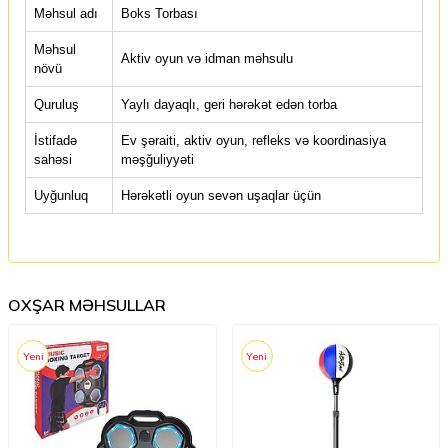
Məhsul adı
Boks Torbası
Məhsul
Aktiv oyun və idman məhsulu
növü
Quruluş
Yaylı dayaqlı, geri hərəkət edən torba
İstifadə
Ev şəraiti, aktiv oyun, refleks və koordinasiya
sahəsi
məşğuliyyəti
Uyğunluq
Hərəkətli oyun sevən uşaqlar üçün
OXŞAR MƏHSULLAR
Yeni
Yeni