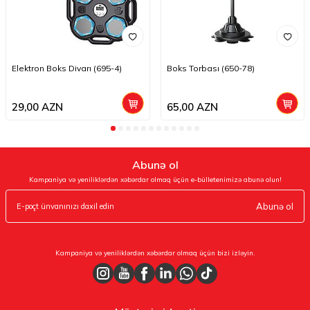
Elektron Boks Divarı (695-4)
Boks Torbası (650-78)
29,00
AZN
65,00
AZN
Abunə ol
Kampaniya və yeniliklərdən xəbərdar olmaq üçün e-bülletenimizə abunə olun!
Abunə ol
Kampaniya və yeniliklərdən xəbərdar olmaq üçün bizi izləyin.