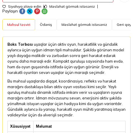
Siyahıya əlavə edin
Məsləhət görmək istəsəniz
Paylaşın
Məhsul təsviri
Ödəniş
Məsləhət görmək istəsəniz
Geri qayt
Boks Torbası
uşaqlar üçün aktiv oyun, hərəkətlilik və gündəlik
əyləncə üçün uyğun idman tipli məhsuldur. Şəkildə görünən model
yaylı dayağa malikdir və zərbədən sonra geri hərəkət edərək
oyunu daha maraqlı edir. Kompakt quruluşu sayəsində həm evdə,
həm də oyun guşəsində istifadə üçün uyğun görünür. Enerjili və
hərəkətli oyunları sevən uşaqlar üçün maraqlı seçimdir.
Bu məhsul uşaqlarda diqqət, koordinasiya, refleks və hərəkət
marağını dəstəkləyə bilən aktiv oyun vasitəsi kimi seçilir. Yaylı
quruluş məhsula dinamik istifadə imkanı verir və uşaqların oyuna
marağını artırır. İdman mövzusunu sevən, enerjisini aktiv şəkildə
yönəltmək istəyən uşaqlar üçün hədiyyə kimi də uyğun variantdır.
Gündəlik əyləncə ilə yanaşı, hərəkətli oyun mühiti yaratmaq istəyən
valideynlər üçün də əlverişli seçimdir.
Xüsusiyyət
Məlumat