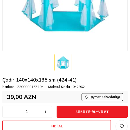
Çadır 140x140x135 sm (424-41)
barkod :
2200000167194
Məhsul Kodu :
042962
39,00
AZN
Qiymət Xəbərdarlığı
SƏBƏTƏ ƏLAVƏ ET
İNDI AL