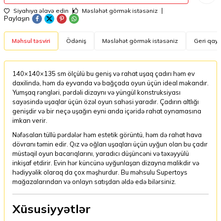
Siyahıya əlavə edin
Məsləhət görmək istəsəniz
Paylaşın
Məhsul təsviri
Ödəniş
Məsləhət görmək istəsəniz
Geri qayt
140×140×135 sm ölçülü bu geniş və rahat uşaq çadırı həm ev
daxilində, həm də eyvanda və bağçada oyun üçün ideal məkandır.
Yumşaq rəngləri, pərdəli dizaynı və yüngül konstruksiyası
sayəsində uşaqlar üçün özəl oyun sahəsi yaradır. Çadırın altlığı
genişdir və bir neçə uşağın eyni anda içəridə rahat oynamasına
imkan verir.
Nəfəsalan tüllü pərdələr həm estetik görüntü, həm də rahat hava
dövranı təmin edir. Qız və oğlan uşaqları üçün uyğun olan bu çadır
müstəqil oyun bacarıqlarını, yaradıcı düşüncəni və təxəyyülü
inkişaf etdirir. Evin hər küncünə uyğunlaşan dizayna malikdir və
hədiyyəlik olaraq da çox məşhurdur. Bu məhsulu Supertoys
mağazalarından və onlayn satışdan əldə edə bilərsiniz.
Xüsusiyyətlər