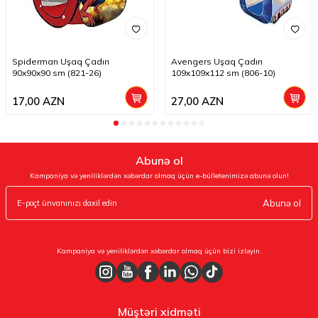
Spiderman Uşaq Çadırı
Avengers Uşaq Çadırı
90x90x90 sm (821-26)
109x109x112 sm (806-10)
17,00
AZN
27,00
AZN
Abunə ol
Kampaniya və yeniliklərdən xəbərdar olmaq üçün e-bülletenimizə abunə olun!
Abunə ol
Kampaniya və yeniliklərdən xəbərdar olmaq üçün bizi izləyin.
Müştəri xidməti