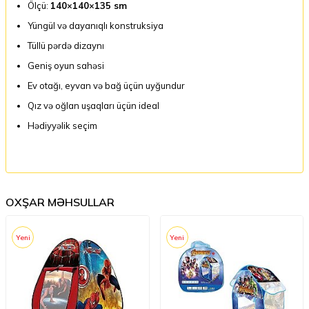
Ölçü:
140×140×135 sm
Yüngül və dayanıqlı konstruksiya
Tüllü pərdə dizaynı
Geniş oyun sahəsi
Ev otağı, eyvan və bağ üçün uyğundur
Qız və oğlan uşaqları üçün ideal
Hədiyyəlik seçim
OXŞAR MƏHSULLAR
Yeni
Yeni