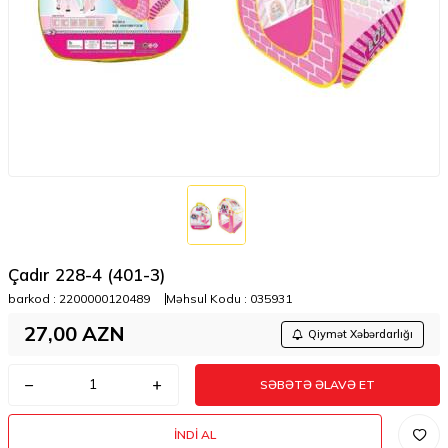
Çadır 228-4 (401-3)
barkod :
2200000120489
Məhsul Kodu :
035931
27,00
AZN
Qiymət Xəbərdarlığı
SƏBƏTƏ ƏLAVƏ ET
İNDI AL