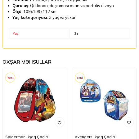
Quruluş:
Qatlanan, daşınması asan və portativ dizayn
Ölçü:
109x109x112 sm
Yaş kateqoriyası:
3 yaş və yuxarı
Yaş
3+
OXŞAR MƏHSULLAR
Yeni
Yeni
Spiderman Uşaq Çadırı
Avengers Uşaq Çadırı