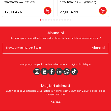
90x90x90 sm (821-26)
109x109x112 sm (806-10)
17,00
AZN
27,00
AZN
Abunə ol
Kampaniya və yeniliklərdən xəbərdar olmaq üçün e-bülletenimizə abunə olun!
Abunə ol
Kampaniya və yeniliklərdən xəbərdar olmaq üçün bizi izləyin.
Müştəri xidməti
Bütün suallar və sifarişlər üçün həftənin 7 günü, saat 09:00-dan 22:00-a qədər əlaqə
saxlaya bilərsiniz.
*4044