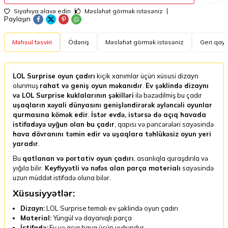
Siyahıya əlavə edin
Məsləhət görmək istəsəniz
Paylaşın
Məhsul təsviri
Ödəniş
Məsləhət görmək istəsəniz
Geri qayt
LOL Surprise oyun çadırı
kiçik xanımlar üçün xüsusi dizayn
olunmuş
rahat və geniş oyun məkanıdır
.
Ev şəklində dizaynı
və LOL Surprise kuklalarının şəkilləri
ilə bəzədilmiş bu çadır
uşaqların xəyali dünyasını genişləndirərək əyləncəli oyunlar
qurmasına kömək edir
.
İstər evdə, istərsə də açıq havada
istifadəyə uyğun olan bu çadır
, qapısı və pəncərələri sayəsində
hava dövranını təmin edir və uşaqlara təhlükəsiz oyun yeri
yaradır
.
Bu
qatlanan və portativ oyun çadırı
, asanlıqla quraşdırıla və
yığıla bilir.
Keyfiyyətli və nəfəs alan parça materialı
sayəsində
uzun müddət istifadə oluna bilər.
Xüsusiyyətlər:
Dizayn:
LOL Surprise temalı ev şəklində oyun çadırı
Material:
Yüngül və dayanıqlı parça
İstifadə:
Ev və açıq hava üçün uyğundur