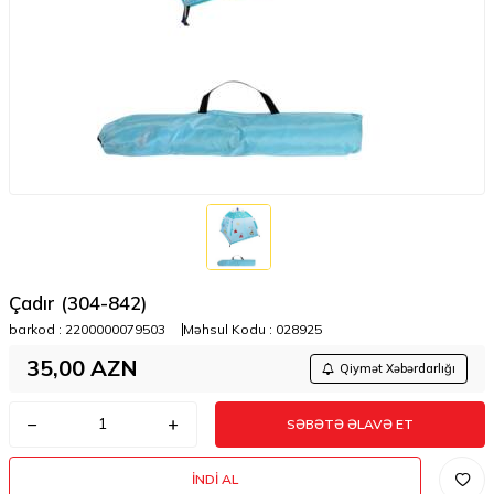
Çadır (304-842)
barkod :
2200000079503
Məhsul Kodu :
028925
35,00
AZN
Qiymət Xəbərdarlığı
SƏBƏTƏ ƏLAVƏ ET
İNDI AL