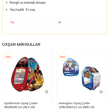
Rəngli və maraqlı dizayn
Yaş həddi: 3+ yaş
Yaş
3+
OXŞAR MƏHSULLAR
Yeni
Yeni
Spiderman Uşaq Çadırı
Avengers Uşaq Çadırı
90x90x90 sm (821-26)
109x109x112 sm (806-10)