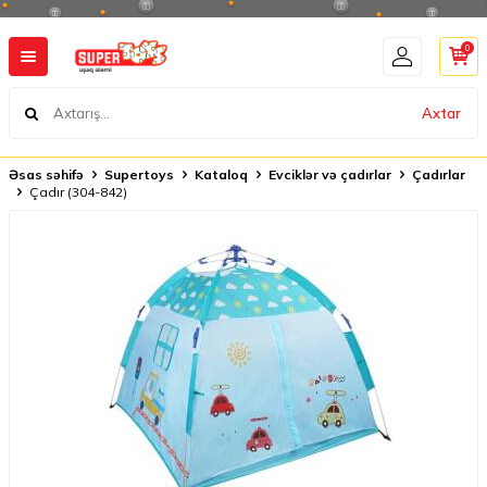
0
Axtar
Əsas səhifə
Supertoys
Kataloq
Evciklər və çadırlar
Çadırlar
Çadır (304-842)