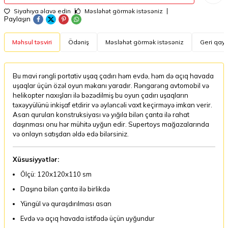
Siyahıya əlavə edin
Məsləhət görmək istəsəniz
Paylaşın
Məhsul təsviri
Ödəniş
Məsləhət görmək istəsəniz
Geri qayt
Bu mavi rəngli portativ uşaq çadırı həm evdə, həm də açıq havada
uşaqlar üçün özəl oyun məkanı yaradır. Rəngarəng avtomobil və
helikopter naxışları ilə bəzədilmiş bu oyun çadırı uşaqların
təxəyyülünü inkişaf etdirir və əyləncəli vaxt keçirməyə imkan verir.
Asan qurulan konstruksiyası və yığıla bilən çanta ilə rahat
daşınması onu hər mühitə uyğun edir. Supertoys mağazalarında
və onlayn satışdan əldə edə bilərsiniz.
Xüsusiyyətlər:
Ölçü: 120x120x110 sm
Daşına bilən çanta ilə birlikdə
Yüngül və quraşdırılması asan
Evdə və açıq havada istifadə üçün uyğundur