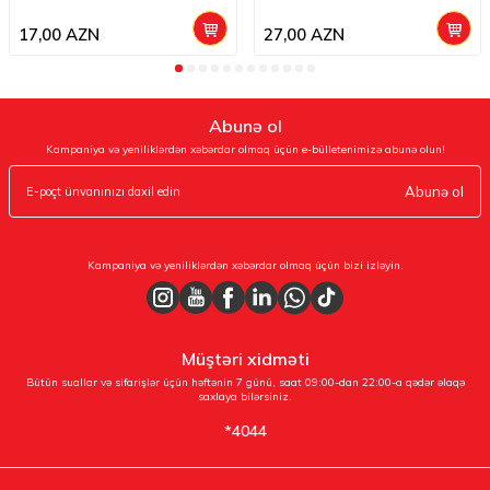
17,00
AZN
27,00
AZN
Abunə ol
Kampaniya və yeniliklərdən xəbərdar olmaq üçün e-bülletenimizə abunə olun!
Abunə ol
Kampaniya və yeniliklərdən xəbərdar olmaq üçün bizi izləyin.
Müştəri xidməti
Bütün suallar və sifarişlər üçün həftənin 7 günü, saat 09:00-dan 22:00-a qədər əlaqə
saxlaya bilərsiniz.
*4044