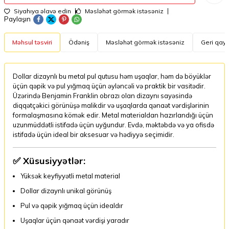
Siyahıya əlavə edin
Məsləhət görmək istəsəniz
Paylaşın
Məhsul təsviri
Ödəniş
Məsləhət görmək istəsəniz
Geri qayt
Dollar dizaynlı bu metal pul qutusu həm uşaqlar, həm də böyüklər
üçün qəpik və pul yığmaq üçün əyləncəli və praktik bir vasitədir.
Üzərində Benjamin Franklin obrazı olan dizaynı sayəsində
diqqətçəkici görünüşə malikdir və uşaqlarda qənaət vərdişlərinin
formalaşmasına kömək edir. Metal materialdan hazırlandığı üçün
uzunmüddətli istifadə üçün uyğundur. Evdə, məktəbdə və ya ofisdə
istifadə üçün ideal bir aksesuar və hədiyyə seçimidir.
✅
Xüsusiyyətlər:
Yüksək keyfiyyətli metal material
Dollar dizaynlı unikal görünüş
Pul və qəpik yığmaq üçün idealdır
Uşaqlar üçün qənaət vərdişi yaradır