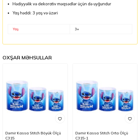
Hədiyyəlik və dekorativ məqsədlər üçün də uyğundur
Yaş həddi: 3 yaş və üzəri
Yaş
3+
OXŞAR MƏHSULLAR
Dəmir Kassa Stitch Böyük Ölçü
Dəmir Kassa Stitch Orta Ölçü
C315
C315-1