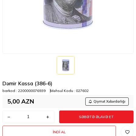
Dəmir Kassa (386-6)
barkod :
2200000076939
Məhsul Kodu :
027602
5,00
AZN
Qiymət Xəbərdarlığı
SƏBƏTƏ ƏLAVƏ ET
İNDI AL