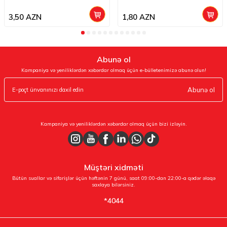
3,50
AZN
1,80
AZN
Abunə ol
Kampaniya və yeniliklərdən xəbərdar olmaq üçün e-bülletenimizə abunə olun!
Abunə ol
Kampaniya və yeniliklərdən xəbərdar olmaq üçün bizi izləyin.
Müştəri xidməti
Bütün suallar və sifarişlər üçün həftənin 7 günü, saat 09:00-dan 22:00-a qədər əlaqə
saxlaya bilərsiniz.
*4044