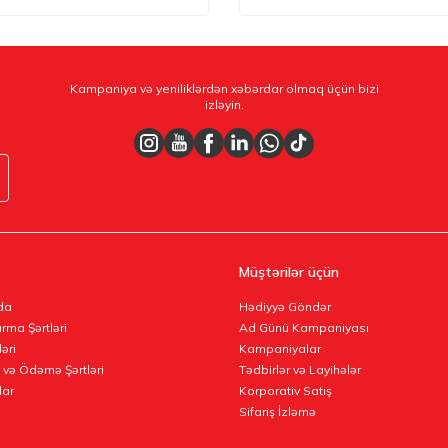
Kampaniya və yeniliklərdən xəbərdar olmaq üçün bizi
izləyin.
Müştərilər üçün
da
Hədiyyə Göndər
rma Şərtləri
Ad Günü Kampaniyası
ləri
Kampaniyalar
 və Ödəmə Şərtləri
Tədbirlər və Layihələr
lar
Korporativ Satış
Sifariş İzləmə