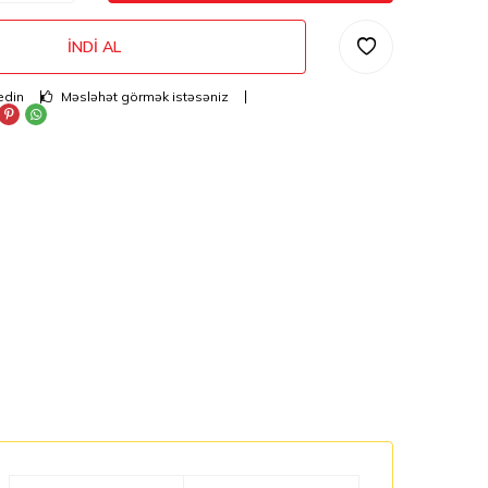
İNDI AL
edin
Məsləhət görmək istəsəniz