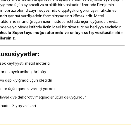
 yığmaq üçün əyləncəli və praktik bir vasitədir. Üzərində Benjamin
in obrazı olan dizaynı sayəsində diqqətçəkici görünüşə malikdir və
rda qənaət vərdişlərinin formalaşmasına kömək edir. Metal
aldan hazırlandığı üçün uzunmüddətli istifadə üçün uyğundur. Evdə,
də və ya ofisdə istifadə üçün ideal bir aksesuar və hədiyyə seçimidir.
hsulu Supertoys mağazalarında və onlayn satış vasitəsilə əldə
lərsiniz.
üsusiyyətlər:
sək keyfiyyətli metal material
lar dizaynlı unikal görünüş
 və qəpik yığmaq üçün idealdır
qlar üçün qənaət vərdişi yaradır
iyyəlik və dekorativ məqsədlər üçün də uyğundur
 həddi: 3 yaş və üzəri