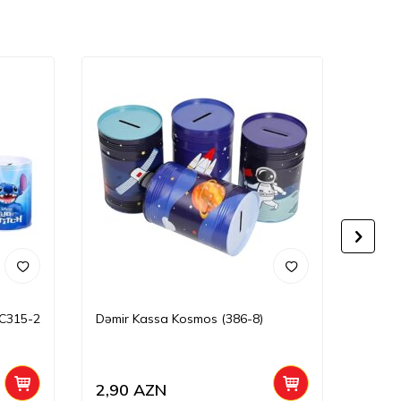
 C315-2
Dəmir Kassa Kosmos (386-8)
Kassa
2,90
AZN
12,0