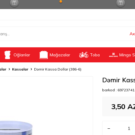
Ax
Oğlanlar
Mağazalar
Toba
Mingo S
alar
Kassalar
Dəmir Kassa Dollar (386-6)
Dəmir Kass
barkod :
69723741
3,50
A