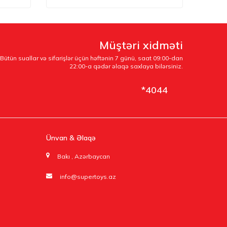
Müştəri xidməti
Bütün suallar və sifarişlər üçün həftənin 7 günü, saat 09:00-dan
22:00-a qədər əlaqə saxlaya bilərsiniz.
*4044
Ünvan & Əlaqə
Bakı , Azərbaycan
info@supertoys.az