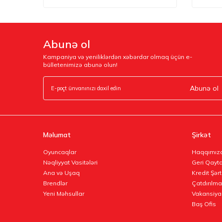
Abunə ol
Kampaniya və yeniliklərdən xəbərdar olmaq üçün e-
bülletenimizə abunə olun!
Abunə ol
Məlumat
Şirkət
Oyuncaqlar
Haqqımız
Nəqliyyat Vasitələri
Geri Qayta
Ana və Uşaq
Kredit Şərt
Brendlər
Çatdırılma
Yeni Məhsullar
Vakansiya
Baş Ofis