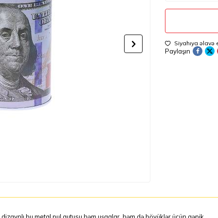
Siyahıya əlavə 
Paylaşın
 dizaynlı bu metal pul qutusu həm uşaqlar, həm də böyüklər üçün qəpik