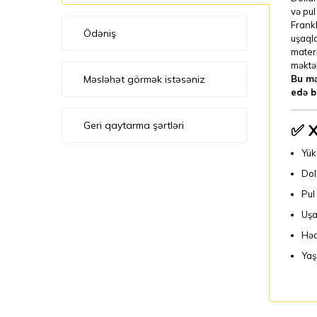
və pul
Frankl
Ödəniş
uşaqla
materi
məktəb
Məsləhət görmək istəsəniz
Bu mə
edə bi
Geri qaytarma şərtləri
✅
X
Yük
Dol
Pul
Uşa
Həd
Yaş