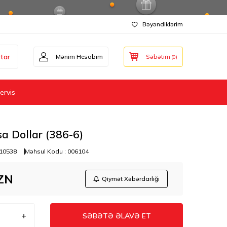
Bəyəndiklərim
tar
Mənim Hesabım
Səbətim
(
0
)
ervis
a Dollar (386-6)
10538
Məhsul Kodu :
006104
ZN
Qiymət Xəbərdarlığı
SƏBƏTƏ ƏLAVƏ ET