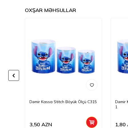
OXŞAR MƏHSULLAR
Dəmir Kassa Stitch Böyük Ölçü C315
Dəmir 
1
3,50
AZN
1,80