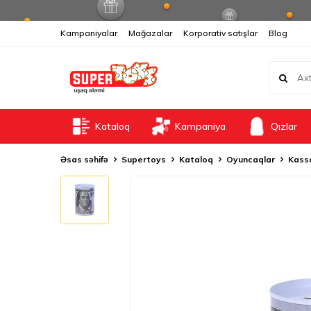
Kampaniyalar
Mağazalar
Korporativ satışlar
Blog
Kataloq
Kampaniya
Qızlar
Əsas səhifə
Supertoys
Kataloq
Oyuncaqlar
Kass