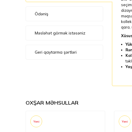
seçim!
dizayn
Ödəniş
məqsəd
kollek
qara, 
Məsləhət görmək istəsəniz
Xüsus
Yük
Rən
Geri qaytarma şərtləri
Kol
təkl
Yaş
OXŞAR MƏHSULLAR
Yeni
Yeni