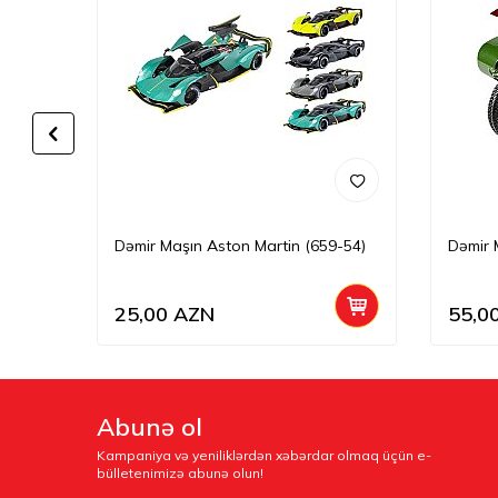
Dəmir Maşın Aston Martin (659-54)
Dəmir 
25,00
AZN
55,0
Abunə ol
Kampaniya və yeniliklərdən xəbərdar olmaq üçün e-
bülletenimizə abunə olun!