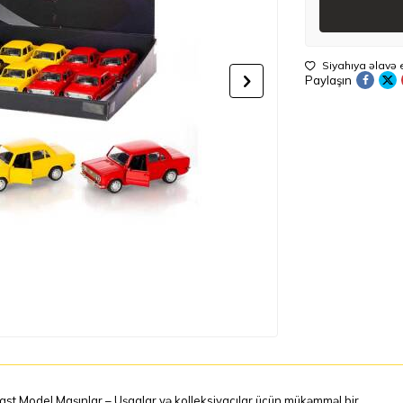
Siyahıya əlavə 
Paylaşın
st Model Maşınlar – Uşaqlar və kolleksiyaçılar üçün mükəmməl bir