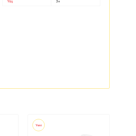
Yaş
3+
Yeni
Yeni