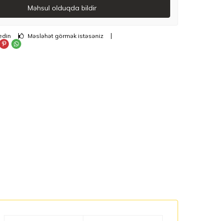
Məhsul olduqda bildir
edin
Məsləhət görmək istəsəniz