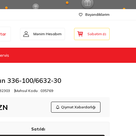
Bəyəndiklərim
tar
Mənim Hesabım
Səbətim
(
0
)
ervis
ın 336-100/6632-30
32303
Məhsul Kodu :
035769
ZN
Qiymət Xəbərdarlığı
Satıldı