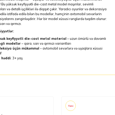
 Bu yüksək keyfiyyətli die-cast metal model maşınlar, sevimli
ları və detallı işçilikləri ilə diqqət çəkir. Yaradıcı oyunlar və dekorasiya
ilə istifadə edilə bilən bu modellər, həmçinin avtomobil sevərlərin
siyalarını zənginləşdirir. Hər bir model xüsusi rənglərdə təqdim olunur:
sarı və qırmızı.
iyyətlər:
sək keyfiyyətli die-cast metal material
– uzun ömürlü və davamlı
gli modellər
– qara, sarı və qırmızı variantları
leksiya üçün mükəmməl
– avtomobil sevərlərə və uşaqlara xüsusi
if
 həddi
: 3+ yaş
Yeni