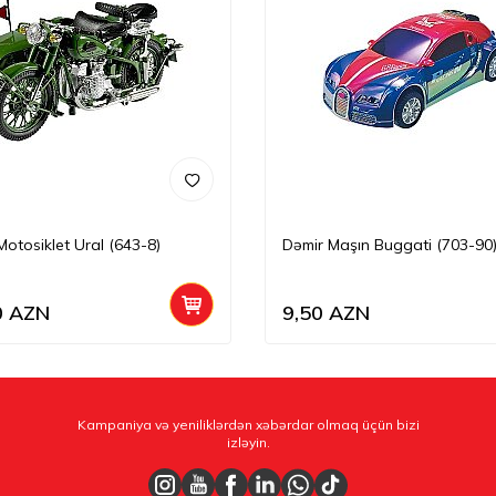
Motosiklet Ural (643-8)
Dəmir Maşın Buggati (703-90
0
AZN
9,50
AZN
Kampaniya və yeniliklərdən xəbərdar olmaq üçün bizi
izləyin.