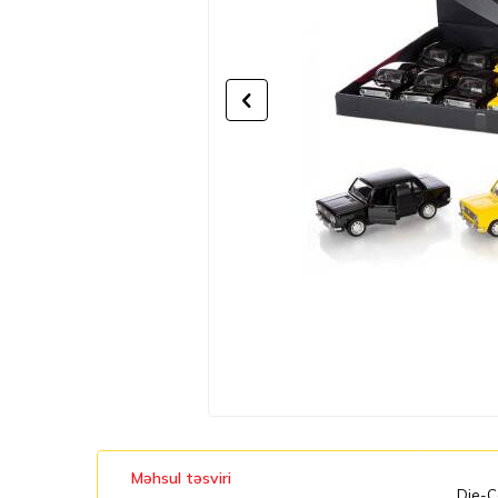
Məhsul təsviri
Die-Ca