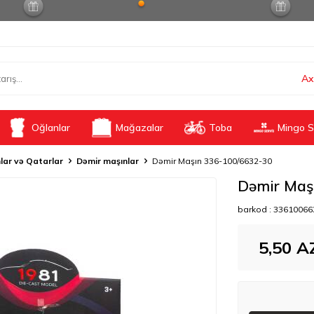
Ax
Oğlanlar
Mağazalar
Toba
Mingo S
lar və Qatarlar
Dəmir maşınlar
Dəmir Maşın 336-100/6632-30
Dəmir Maş
barkod :
33610066
5,50
A