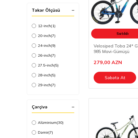
Təkər Ölçüsü
12-inch
(1)
Satıldı
20-inch
(7)
24-inch
(9)
Velosiped Toba 24* 
985 Mavi-Gümüşü
26-inch
(7)
279,00
AZN
27.5-inch
(5)
28-inch
(5)
Səbətə At
29-inch
(7)
Çərçivə
Alüminium
(30)
Dəmir
(7)