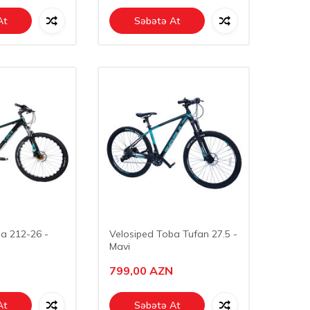
At
Səbətə At
a 212-26 -
Velosiped Toba Tufan 27.5 -
Mavi
799,00
AZN
At
Səbətə At