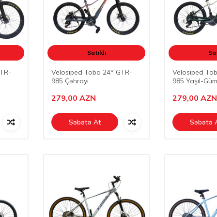
Satıldı
Sat
GTR-
Velosiped Toba 24* GTR-
Velosiped To
985 Çəhrayı
985 Yaşıl-Gü
279,00
AZN
279,00
AZN
Səbətə At
Səbətə 