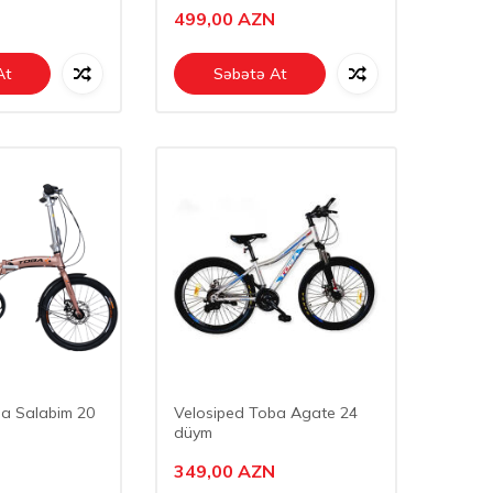
499,00
AZN
At
Səbətə At
ba Salabim 20
Velosiped Toba Agate 24
düym
349,00
AZN