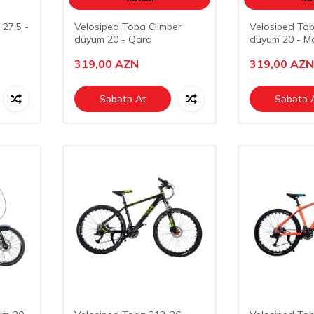
27.5 -
Velosiped Toba Climber
Velosiped Tob
düyüm 20 - Qara
düyüm 20 - M
319,00
AZN
319,00
AZN
Səbətə At
Səbətə 