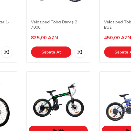
er 1-
Velosiped Toba Dərviş 2
Velosiped Tob
700C
Boz
825,00
AZN
450,00
AZN
Səbətə At
Səbətə 
Satıldı
Sat