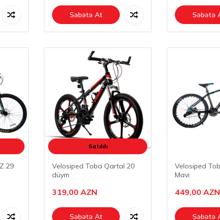
Səbətə At
Səbətə 
Satıldı
Z 29
Velosiped Toba Qartal 20
Velosiped Tob
düym
Mavi
319,00
AZN
449,00
AZN
Səbətə At
Səbətə 