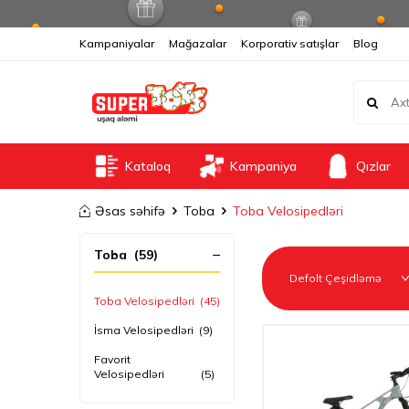
Kampaniyalar
Mağazalar
Korporativ satışlar
Blog
Kataloq
Kampaniya
Qızlar
Əsas səhifə
Toba
Toba Velosipedləri
Toba
(59)
Toba Velosipedləri
(45)
İsma Velosipedləri
(9)
Favorit
Velosipedləri
(5)