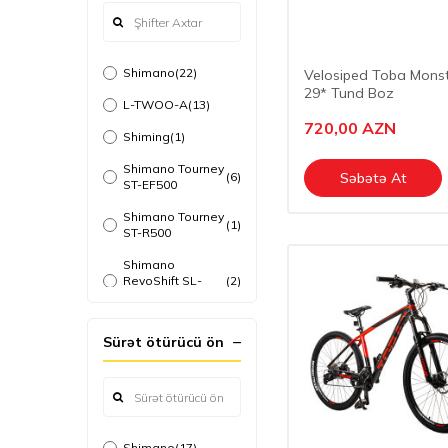
Shimano
(22)
Velosiped Toba Monst
29* Tund Boz
L-TWOO-A
(13)
720,00
AZN
Shiming
(1)
Shimano Tourney
(6)
Səbətə At
ST-EF500
Shimano Tourney
(1)
ST-R500
Shimano
RevoShift SL-
(2)
RS35
Shimano Deore
(1)
Sürət ötürücü ön
SL-M5100 Japon
Shimano Deore
(2)
M5100
Shimano Altus
(2)
SL-M315
Shimano
(17)