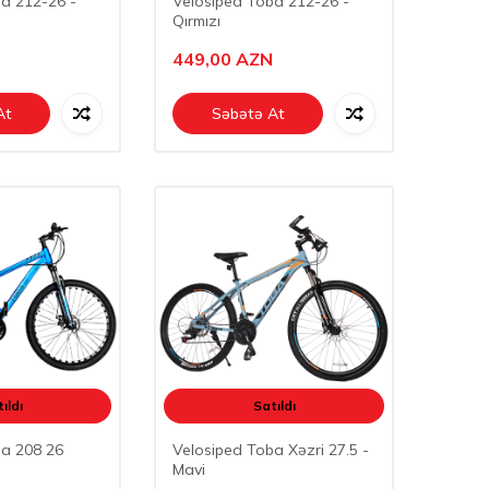
a 212-26 -
Velosiped Toba 212-26 -
Qırmızı
449,00
AZN
At
Səbətə At
ıldı
Satıldı
ba 208 26
Velosiped Toba Xəzri 27.5 -
Mavi