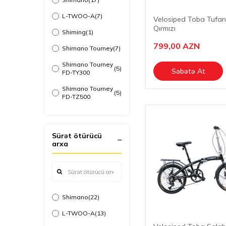
Shimano Altus
L-TWOO-A
(7)
(7)
Velosiped Toba Tufan 
SL-M2010
Qırmızı
Shiming
(1)
Shimano Tiagra
(1)
ST-4700
799,00
AZN
Shimano Tourney
(7)
L-TWOO-A2
(7)
Shimano Tourney
(5)
Səbətə At
FD-TY300
L-TWOO-A7
(6)
Shimano Tourney
(5)
FD-TZ500
Shimano Tiagra
(1)
FD-4700 Japan
Sürət ötürücü
Shimano Deore
(1)
arxa
FD-M5100
Shimano Altus
(2)
M310
L-TWOO-A2
(1)
Shimano
(22)
L-TWOO-A7
(6)
L-TWOO-A
(13)