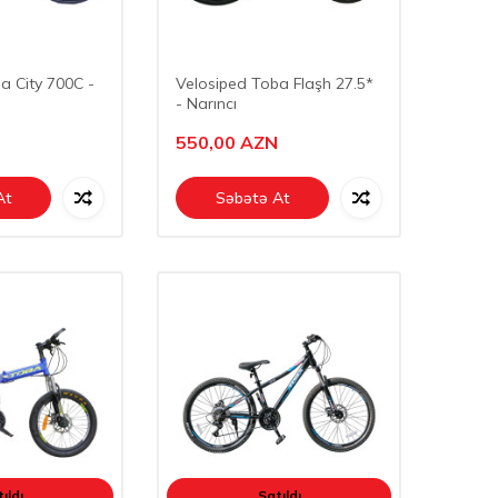
a City 700C -
Velosiped Toba Flaşh 27.5*
- Narıncı
550,00
AZN
At
Səbətə At
ıldı
Satıldı