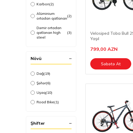
Karbon
(2)
Alüminium
(2)
ortadan qatlanan
Dəmir ortadan
qatlanan high
(3)
Velosiped Toba Bull 2
steel
Yaşıl
799,00
AZN
Növü
Səbətə At
Dağ
(19)
Şəhər
(6)
Uşaq
(10)
Road Bike
(1)
Şhifter