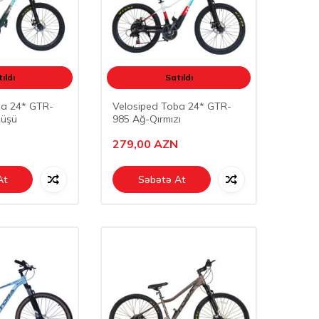
ıldı
Satıldı
ba 24* GTR-
Velosiped Toba 24* GTR-
müşü
985 Ağ-Qırmızı
279,00
AZN
At
Səbətə At