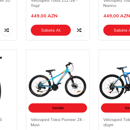
im 20
Velosiped Toba 212-26 -
Velosiped Tob
Yaşıl
Narıncı
449,00
AZN
449,00
AZN
Səbətə At
Səbətə 
Satıldı
Sat
6
Velosiped Toba Pioneer 24 -
Velosiped To
Mavi
düym