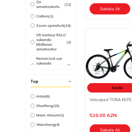
Kasset
Ön
(3)
(11)
amartizatorlu
Səbətə At
Srune
(4)
Carbon
(1)
Zoom open/lock
(24)
SR Santour RSLO
sükanda
(1)
kilidlənən
amartizator
Remot lock out
sükanda
(2)
kilidlənən
amartizator
Top
Satıldı
Antai
(6)
Velosiped TOBA KEPE
Shunfeng
(10)
520,00
AZN
Mavic Aksium
(1)
Wanzheng
(4)
Səbətə At