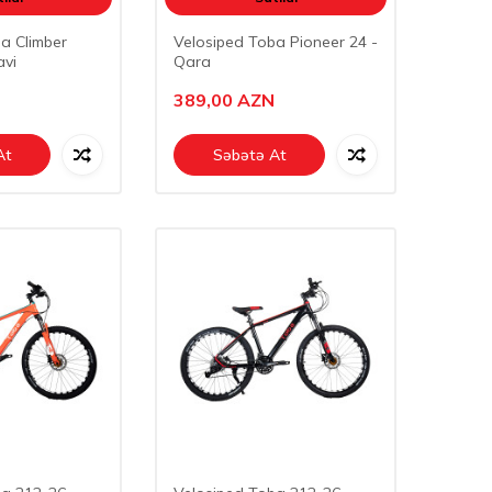
a Climber
Velosiped Toba Pioneer 24 -
avi
Qara
389,00
AZN
At
Səbətə At