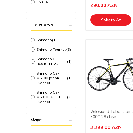
L-TWOO-A2
3 x 8
(4)
(6)
290,00
AZN
L-TWOO-A7
3 x 9
(6)
(6)
Səbətə At
L-TWOO-A3
3 x 10
(6)
(1)
Ulduz arxa
Shimano
(15)
Shimano Tourney
(5)
Shimano CS-
(1)
R6010 11-25T
Shimano CS-
M5100 Japon
(1)
(Kasset)
Shimano CS-
M5010 36-11T
(2)
(Kasset)
Velosiped Toba Diam
Shimano Tourney
(1)
MR-TZ500-7
700C 28 düym
Maşa
Sunshine
(3)
3.399,00
AZN