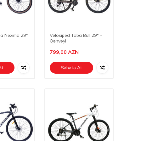
ba Nexima 29*
Velosiped Toba Bull 29* -
Qəhvəyi
799,00
AZN
At
Səbətə At