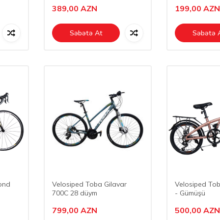
389,00
AZN
199,00
AZN
Səbətə At
Səbətə 
ond
Velosiped Toba Gilavar
Velosiped To
700C 28 düym
- Gümüşü
799,00
AZN
500,00
AZN