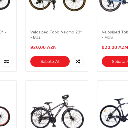
9* -
Velosiped Toba Nexima 29*
Velosiped To
- Boz
- Mavi
920,00
AZN
920,00
AZN
Səbətə At
Səbətə 