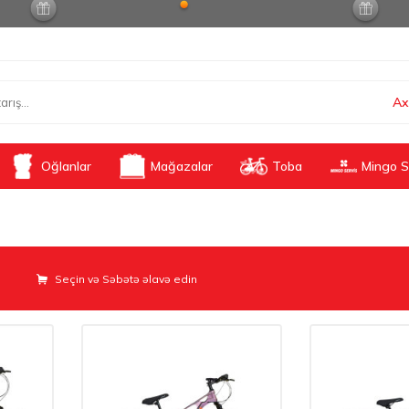
Ax
Oğlanlar
Mağazalar
Toba
Mingo S
Seçin və Səbətə əlavə edin