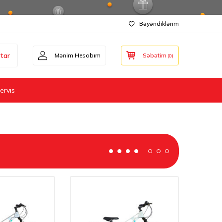
Bəyəndiklərim
tar
Mənim Hesabım
Səbətim
(
0
)
ervis