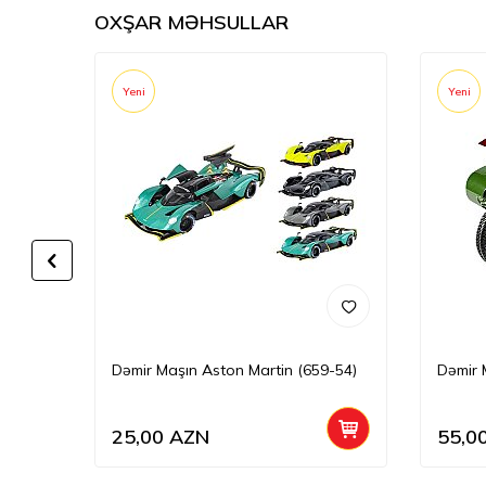
OXŞAR MƏHSULLAR
Yeni
Yeni
Dəmir Maşın Aston Martin (659-54)
Dəmir 
25,00
AZN
55,0