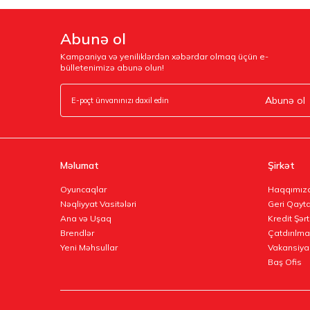
Abunə ol
Kampaniya və yeniliklərdən xəbərdar olmaq üçün e-
bülletenimizə abunə olun!
Abunə ol
Məlumat
Şirkət
Oyuncaqlar
Haqqımız
Nəqliyyat Vasitələri
Geri Qayta
Ana və Uşaq
Kredit Şərt
Brendlər
Çatdırılma
Yeni Məhsullar
Vakansiya
Baş Ofis