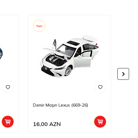
Yeni
Yeni
)
Dəmir Maşın Lexus (669-26)
Dəmir
16,00
AZN
27,0