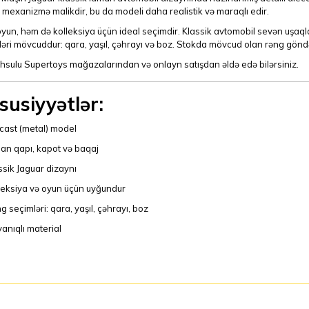
 mexanizmə malikdir, bu da modeli daha realistik və maraqlı edir.
un, həm də kolleksiya üçün ideal seçimdir. Klassik avtomobil sevən uşaqla
əri mövcuddur: qara, yaşıl, çəhrayı və boz. Stokda mövcud olan rəng göndər
hsulu Supertoys mağazalarından və onlayn satışdan əldə edə bilərsiniz.
susiyyətlər:
cast (metal) model
lan qapı, kapot və baqaj
ssik Jaguar dizaynı
leksiya və oyun üçün uyğundur
g seçimləri: qara, yaşıl, çəhrayı, boz
anıqlı material