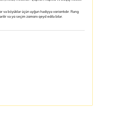
r və böyüklər üçün uyğun hədiyyə variantıdır. Rəng
ilir və ya seçim zamanı qeyd edilə bilər.