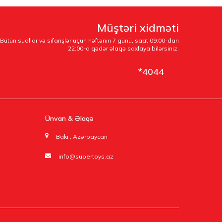
Müştəri xidməti
Bütün suallar və sifarişlər üçün həftənin 7 günü, saat 09:00-dan
22:00-a qədər əlaqə saxlaya bilərsiniz.
*4044
Ünvan & Əlaqə
Bakı , Azərbaycan
info@supertoys.az