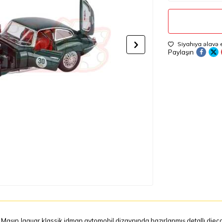
Siyahıya əlavə 
Paylaşın
Maşın Jaguar klassik idman avtomobil dizaynında hazırlanmış detallı diecas