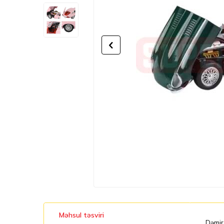
Məhsul təsviri
Dəmir 