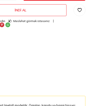
İNDI AL
edin
Məsləhət görmək istəsəniz
t (metal) modeldir. Qapıları, kapotu və baqaj hissəsi