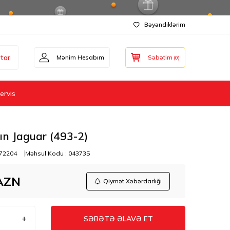
Bəyəndiklərim
tar
Mənim Hesabım
Səbətim
(
0
)
ervis
n Jaguar (493-2)
72204
Məhsul Kodu :
043735
AZN
Qiymət Xəbərdarlığı
SƏBƏTƏ ƏLAVƏ ET