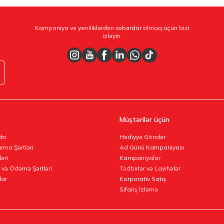
Kampaniya və yeniliklərdən xəbərdar olmaq üçün bizi
izləyin.
Müştərilər üçün
da
Hədiyyə Göndər
rma Şərtləri
Ad Günü Kampaniyası
ləri
Kampaniyalar
 və Ödəmə Şərtləri
Tədbirlər və Layihələr
lar
Korporativ Satış
Sifariş İzləmə