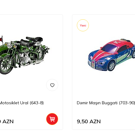
Yeni
Motosiklet Ural (643-8)
Dəmir Maşın Buggati (703-90
0
AZN
9,50
AZN