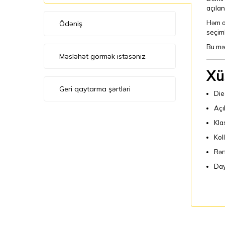
açılan
Həm oy
Ödəniş
seçiml
Bu mə
Məsləhət görmək istəsəniz
Xü
Geri qaytarma şərtləri
Die
Açı
Kla
Kol
Rən
Day