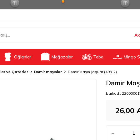
Ax
Oğlanlar
Mağazalar
Toba
Mingo S
lar və Qatarlar
Dəmir maşınlar
Dəmir Maşın Jaguar (493-2)
Dəmir Maşı
barkod :
22000001
26,00