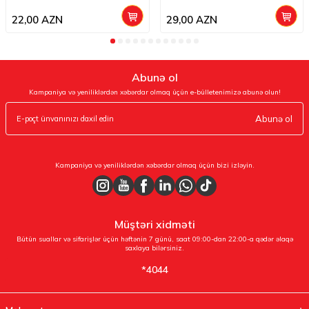
22,00
AZN
29,00
AZN
Abunə ol
Kampaniya və yeniliklərdən xəbərdar olmaq üçün e-bülletenimizə abunə olun!
Abunə ol
Kampaniya və yeniliklərdən xəbərdar olmaq üçün bizi izləyin.
Müştəri xidməti
Bütün suallar və sifarişlər üçün həftənin 7 günü, saat 09:00-dan 22:00-a qədər əlaqə
saxlaya bilərsiniz.
*4044