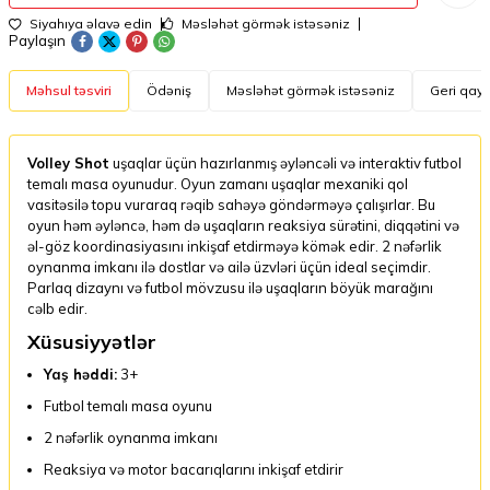
Siyahıya əlavə edin
Məsləhət görmək istəsəniz
Paylaşın
Məhsul təsviri
Ödəniş
Məsləhət görmək istəsəniz
Geri qayt
Volley Shot
uşaqlar üçün hazırlanmış əyləncəli və interaktiv futbol
temalı masa oyunudur. Oyun zamanı uşaqlar mexaniki qol
vasitəsilə topu vuraraq rəqib sahəyə göndərməyə çalışırlar. Bu
oyun həm əyləncə, həm də uşaqların reaksiya sürətini, diqqətini və
əl-göz koordinasiyasını inkişaf etdirməyə kömək edir. 2 nəfərlik
oynanma imkanı ilə dostlar və ailə üzvləri üçün ideal seçimdir.
Parlaq dizaynı və futbol mövzusu ilə uşaqların böyük marağını
cəlb edir.
Xüsusiyyətlər
Yaş həddi:
3+
Futbol temalı masa oyunu
2 nəfərlik oynanma imkanı
Reaksiya və motor bacarıqlarını inkişaf etdirir