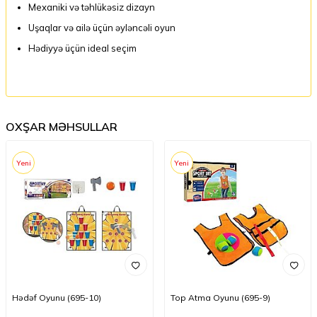
Mexaniki və təhlükəsiz dizayn
Uşaqlar və ailə üçün əyləncəli oyun
Hədiyyə üçün ideal seçim
OXŞAR MƏHSULLAR
Yeni
Yeni
Hədəf Oyunu (695-10)
Top Atma Oyunu (695-9)