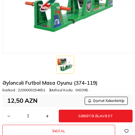
Əyləncəli Futbol Masa Oyunu (374-119)
barkod :
2200000154651
Məhsul Kodu :
043395
12,50
AZN
Qiymət Xəbərdarlığı
SƏBƏTƏ ƏLAVƏ ET
İNDI AL