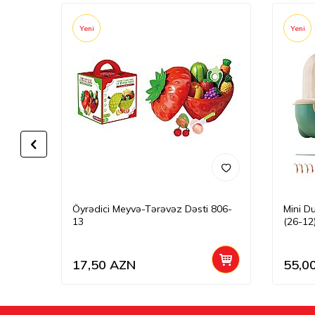
Yeni
Yeni
Öyrədici Meyvə-Tərəvəz Dəsti 806-
Mini D
13
(26-12
17,50
AZN
55,0