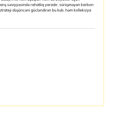
arış səviyyəsində rahatlıq yaradır, sürüşməyən karbon
və strateji düşüncəni gücləndirən bu kub, həm kolleksiya