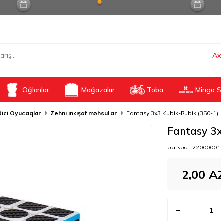
Ax
Oğlanlar
Mağazalar
Toba
Mingo S
ici Oyucaqlar
Zehni inkişaf məhsullar
Fantasy 3x3 Kubik-Rubik (350-1)
Fantasy 3x
barkod :
22000001
2,00
A