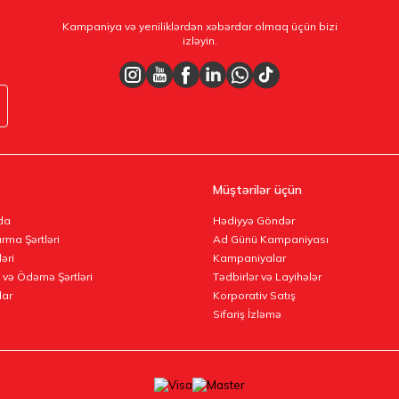
Kampaniya və yeniliklərdən xəbərdar olmaq üçün bizi
izləyin.
Müştərilər üçün
da
Hədiyyə Göndər
rma Şərtləri
Ad Günü Kampaniyası
ləri
Kampaniyalar
 və Ödəmə Şərtləri
Tədbirlər və Layihələr
lar
Korporativ Satış
Sifariş İzləmə