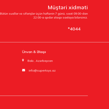
Müştəri xidməti
Bütün suallar və sifarişlər üçün həftənin 7 günü, saat 09:00-dan
22:00-a qədər əlaqə saxlaya bilərsiniz.
*4044
Ünvan & Əlaqə
Bakı , Azərbaycan
info@supertoys.az