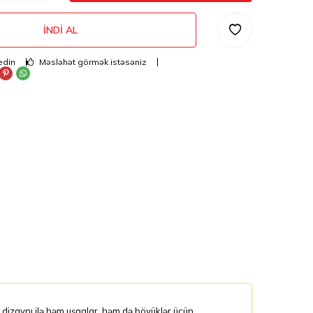
İNDI AL
edin
Məsləhət görmək istəsəniz
 dizaynı ilə həm uşaqlar, həm də böyüklər üçün