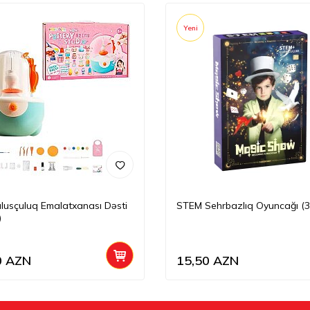
Yeni
ulusçuluq Emalatxanası Dəsti
STEM Sehrbazlıq Oyuncağı (3
)
0
AZN
15,50
AZN