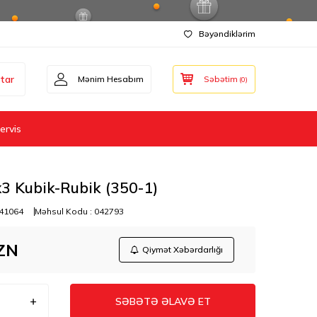
Bəyəndiklərim
tar
Mənim Hesabım
Səbətim
(
0
)
ervis
3 Kubik-Rubik (350-1)
41064
Məhsul Kodu :
042793
ZN
Qiymət Xəbərdarlığı
SƏBƏTƏ ƏLAVƏ ET