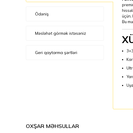
premiu
hissəl
Ödəniş
üçün, 
Bu mə
Məsləhət görmək istəsəniz
X
3×3
Geri qaytarma şərtləri
Kar
Ult
Yar
Uşa
OXŞAR MƏHSULLAR