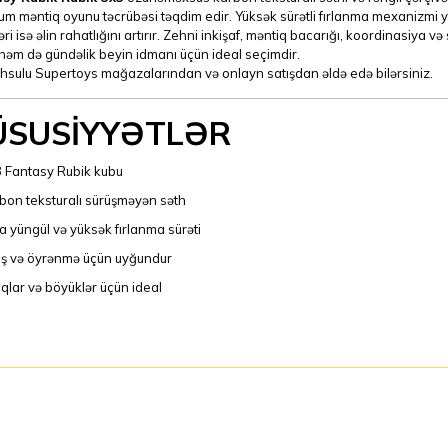
m məntiq oyunu təcrübəsi təqdim edir. Yüksək sürətli fırlanma mexanizmi y
əri isə əlin rahatlığını artırır. Zehni inkişaf, məntiq bacarığı, koordinasiya 
həm də gündəlik beyin idmanı üçün ideal seçimdir.
hsulu Supertoys mağazalarından və onlayn satışdan əldə edə bilərsiniz.
ÜSUSİYYƏTLƏR
 Fantasy Rubik kubu
bon teksturalı sürüşməyən səth
ra yüngül və yüksək fırlanma sürəti
ış və öyrənmə üçün uyğundur
qlar və böyüklər üçün ideal