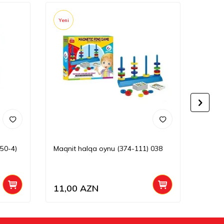
Yeni
Yeni
50-4)
Maqnit halqa oynu (374-111) 038
Kimya 
11,00
AZN
29,0