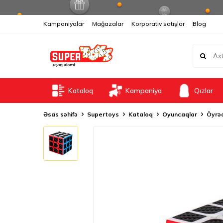
Kampaniyalar
Mağazalar
Korporativ satışlar
Blog
Kataloq
Kampaniya
Qızlar
Əsas səhifə
Supertoys
Kataloq
Oyuncaqlar
Öyrəd