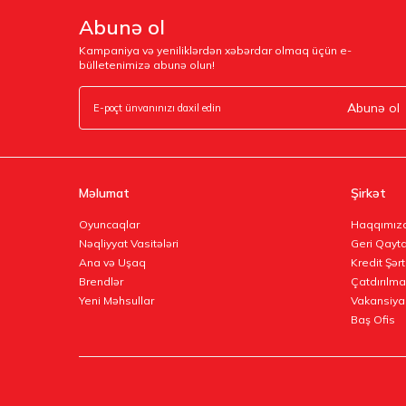
Abunə ol
Kampaniya və yeniliklərdən xəbərdar olmaq üçün e-
bülletenimizə abunə olun!
Abunə ol
Məlumat
Şirkət
Oyuncaqlar
Haqqımız
Nəqliyyat Vasitələri
Geri Qayta
Ana və Uşaq
Kredit Şərt
Brendlər
Çatdırılma
Yeni Məhsullar
Vakansiya
Baş Ofis