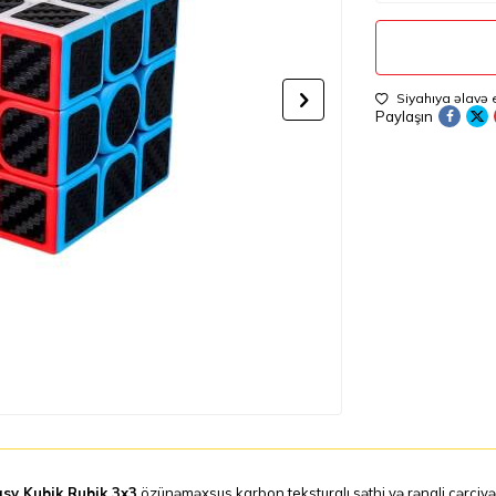
Siyahıya əlavə 
Paylaşın
sy Kubik Rubik 3x3
özünəməxsus karbon teksturalı səthi və rəngli çərçivə