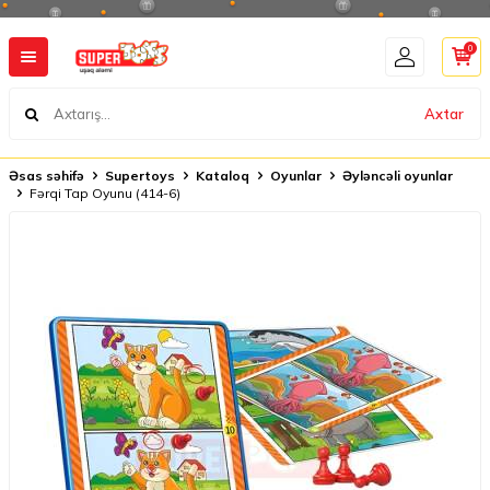
0
Axtar
Əsas səhifə
Supertoys
Kataloq
Oyunlar
Əyləncəli oyunlar
Fərqi Tap Oyunu (414-6)