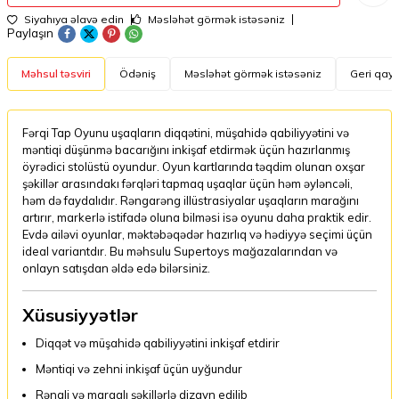
Siyahıya əlavə edin
Məsləhət görmək istəsəniz
Paylaşın
Məhsul təsviri
Ödəniş
Məsləhət görmək istəsəniz
Geri qayt
Fərqi Tap Oyunu uşaqların diqqətini, müşahidə qabiliyyətini və
məntiqi düşünmə bacarığını inkişaf etdirmək üçün hazırlanmış
öyrədici stolüstü oyundur. Oyun kartlarında təqdim olunan oxşar
şəkillər arasındakı fərqləri tapmaq uşaqlar üçün həm əyləncəli,
həm də faydalıdır. Rəngarəng illüstrasiyalar uşaqların marağını
artırır, markerlə istifadə oluna bilməsi isə oyunu daha praktik edir.
Evdə ailəvi oyunlar, məktəbəqədər hazırlıq və hədiyyə seçimi üçün
ideal variantdır. Bu məhsulu Supertoys mağazalarından və
onlayn satışdan əldə edə bilərsiniz.
Xüsusiyyətlər
Diqqət və müşahidə qabiliyyətini inkişaf etdirir
Məntiqi və zehni inkişaf üçün uyğundur
Rəngli və maraqlı şəkillərlə dizayn edilib