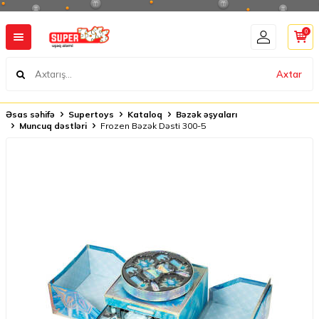
0
Axtar
Əsas səhifə
Supertoys
Kataloq
Bəzək əşyaları
Muncuq dəstləri
Frozen Bəzək Dəsti 300-5