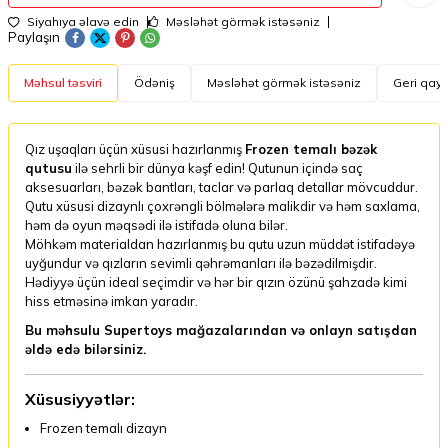
Siyahıya əlavə edin
Məsləhət görmək istəsəniz
Paylaşın
Məhsul təsviri
Ödəniş
Məsləhət görmək istəsəniz
Geri qayt
Qız uşaqları üçün xüsusi hazırlanmış
Frozen temalı bəzək
qutusu
ilə sehrli bir dünya kəşf edin! Qutunun içində saç
aksesuarları, bəzək bantları, taclar və parlaq detallar mövcuddur.
Qutu xüsusi dizaynlı çoxrəngli bölmələrə malikdir və həm saxlama,
həm də oyun məqsədi ilə istifadə oluna bilər.
Möhkəm materialdan hazırlanmış bu qutu uzun müddət istifadəyə
uyğundur və qızların sevimli qəhrəmanları ilə bəzədilmişdir.
Hədiyyə üçün ideal seçimdir və hər bir qızın özünü şahzadə kimi
hiss etməsinə imkan yaradır.
Bu məhsulu Supertoys mağazalarından və onlayn satışdan
əldə edə bilərsiniz.
Xüsusiyyətlər:
Frozen temalı dizayn