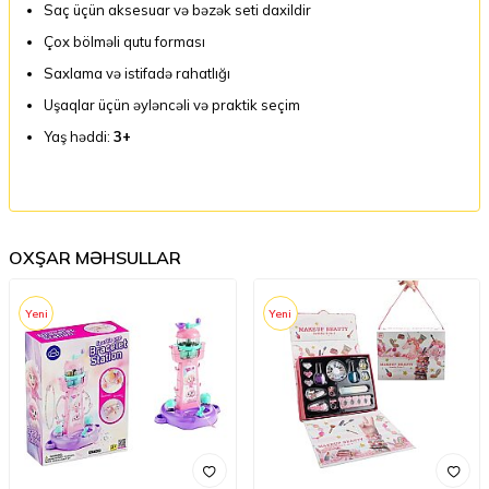
Saç üçün aksesuar və bəzək seti daxildir
Çox bölməli qutu forması
Saxlama və istifadə rahatlığı
Uşaqlar üçün əyləncəli və praktik seçim
Yaş həddi:
3+
OXŞAR MƏHSULLAR
Yeni
Yeni