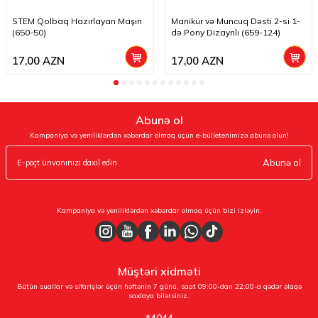
STEM Qolbaq Hazırlayan Maşın
Manikür və Muncuq Dəsti 2-si 1-
(650-50)
də Pony Dizaynlı (659-124)
17,00
AZN
17,00
AZN
Abunə ol
Kampaniya və yeniliklərdən xəbərdar olmaq üçün e-bülletenimizə abunə olun!
Abunə ol
Kampaniya və yeniliklərdən xəbərdar olmaq üçün bizi izləyin.
Müştəri xidməti
Bütün suallar və sifarişlər üçün həftənin 7 günü, saat 09:00-dan 22:00-a qədər əlaqə
saxlaya bilərsiniz.