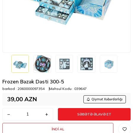
Frozen Bəzək Dəsti 300-5
barkod :
2060000097354
Məhsul Kodu :
039647
39,00
AZN
Qiymət Xəbərdarlığı
SƏBƏTƏ ƏLAVƏ ET
İNDI AL