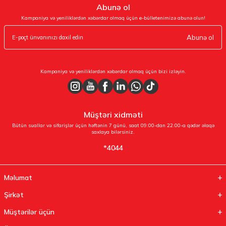
Abunə ol
Kampaniya və yeniliklərdən xəbərdar olmaq üçün e-bülletenimizə abunə olun!
Abunə ol
Kampaniya və yeniliklərdən xəbərdar olmaq üçün bizi izləyin.
Müştəri xidməti
Bütün suallar və sifarişlər üçün həftənin 7 günü, saat 09:00-dan 22:00-a qədər əlaqə
saxlaya bilərsiniz.
*4044
Məlumat
Şirkət
Müştərilər üçün