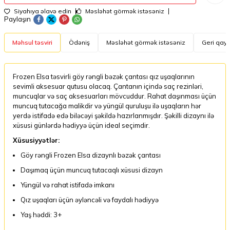
Siyahıya əlavə edin
Məsləhət görmək istəsəniz
Paylaşın
Məhsul təsviri
Ödəniş
Məsləhət görmək istəsəniz
Geri qayt
Frozen Elsa təsvirli göy rəngli bəzək çantası qız uşaqlarının
sevimli aksesuar qutusu olacaq. Çantanın içində saç rezinləri,
muncuqlar və saç aksesuarları mövcuddur. Rahat daşınması üçün
muncuq tutacağa malikdir və yüngül quruluşu ilə uşaqların hər
yerdə istifadə edə biləcəyi şəkildə hazırlanmışdır. Şəkilli dizaynı ilə
xüsusi günlərdə hədiyyə üçün ideal seçimdir.
Xüsusiyyətlər:
Göy rəngli Frozen Elsa dizaynlı bəzək çantası
Daşımaq üçün muncuq tutacaqlı xüsusi dizayn
Yüngül və rahat istifadə imkanı
Qız uşaqları üçün əyləncəli və faydalı hədiyyə
Yaş həddi: 3+