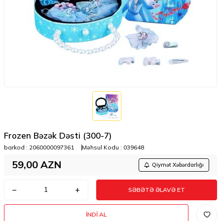
Frozen Bəzək Dəsti (300-7)
barkod :
2060000097361
Məhsul Kodu :
039648
59,00
AZN
Qiymət Xəbərdarlığı
SƏBƏTƏ ƏLAVƏ ET
İNDI AL