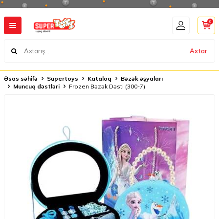
0
Axtar
Əsas səhifə
Supertoys
Kataloq
Bəzək əşyaları
Muncuq dəstləri
Frozen Bəzək Dəsti (300-7)