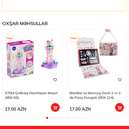
OXŞAR MƏHSULLAR
Yeni
Yeni
STEM Qolbaq Hazırlayan Maşın
Manikür və Muncuq Dəsti 2-si 1-
(650-50)
də Pony Dizaynlı (659-124)
17,00
AZN
17,00
AZN