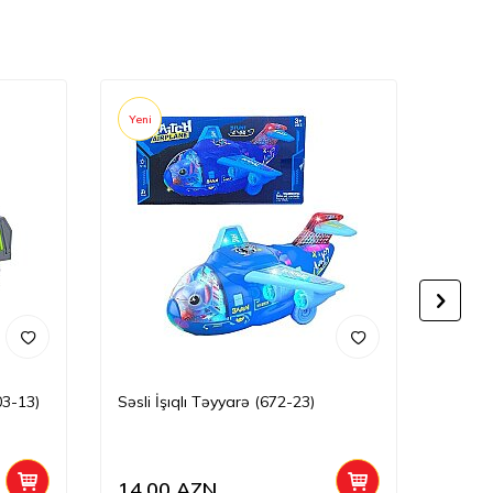
Yeni
Yeni
03-13)
Səsli İşıqlı Təyyarə (672-23)
Səsli 
22)
14,00
AZN
17,0