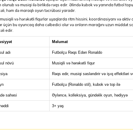
 olunub və musiqi ilə birlikdə rəqs edir. Əlində kubok və yanında futbol t
əli, həm də maraqlı oyun təcrübəsi yaradır.
 musiqili və hərəkətli fiqurlar uşaqlarda ritm hissini, koordinasiyanı və aktiv 
r üçün bu oyuncaq daha cəlbedici olur və onların marağını uzun müddət saxl
əli edir.
siyyət
Məlumat
ul adı
Futbolçu Rəqs Edən Ronaldo
ul növü
Musiqili və hərəkətli fiqur
siya
Rəqs edir, musiqi səsləndirir və işıq effektləri ve
yn
Futbolçu (Ronaldo stil), kubok və top ilə
adə sahəsi
Əyləncə, kolleksiya, gündəlik oyun, hədiyyə
həddi
3+ yaş