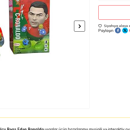
Siyahıya əlavə 
Paylaşın
lçu Rəqs Edən Ronaldo
uşaqlar üçün hazırlanmış musiqili və interaktiv o