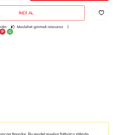
İNDI AL
edin
Məsləhət görmək istəsəniz
yuncaq fiqurdur. Bu model məşhur futbolçu stilində