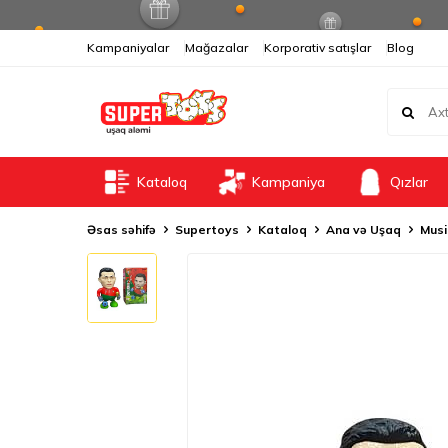
Kampaniyalar
Mağazalar
Korporativ satışlar
Blog
Kataloq
Kampaniya
Qızlar
Əsas səhifə
Supertoys
Kataloq
Ana və Uşaq
Musi