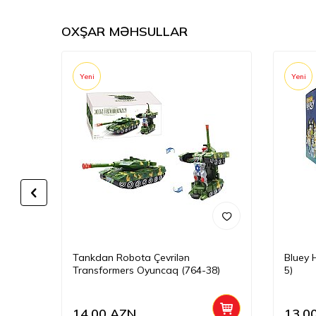
OXŞAR MƏHSULLAR
Yeni
Yeni
 (658-
Tankdan Robota Çevrilən
Bluey 
Transformers Oyuncaq (764-38)
5)
14,00
AZN
13,0