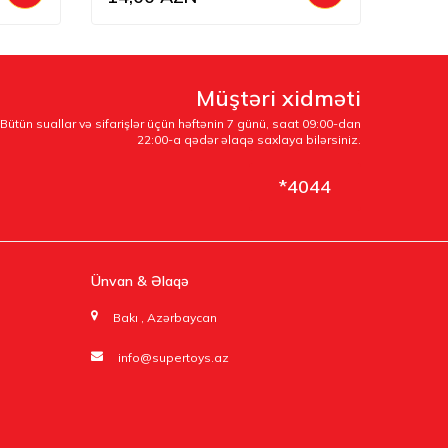
Müştəri xidməti
Bütün suallar və sifarişlər üçün həftənin 7 günü, saat 09:00-dan
22:00-a qədər əlaqə saxlaya bilərsiniz.
*4044
Ünvan & Əlaqə
Bakı , Azərbaycan
info@supertoys.az