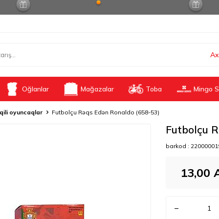
Ax
Oğlanlar
Mağazalar
Toba
Mingo S
qili oyuncaqlar
Futbolçu Rəqs Edən Ronaldo (658-53)
Futbolçu R
barkod :
22000001
13,00