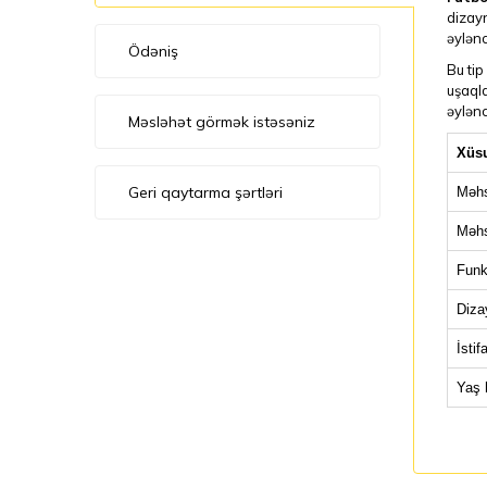
dizayn
əylənc
Ödəniş
Bu tip
uşaqla
əylənc
Məsləhət görmək istəsəniz
Xüsu
Geri qaytarma şərtləri
Məhs
Məhs
Funk
Diza
İstif
Yaş 