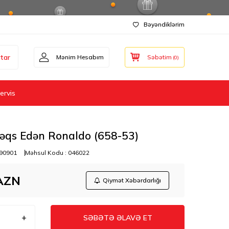
Bəyəndiklərim
tar
Mənim Hesabım
Səbətim
(
0
)
ervis
əqs Edən Ronaldo (658-53)
90901
Məhsul Kodu :
046022
AZN
Qiymət Xəbərdarlığı
SƏBƏTƏ ƏLAVƏ ET