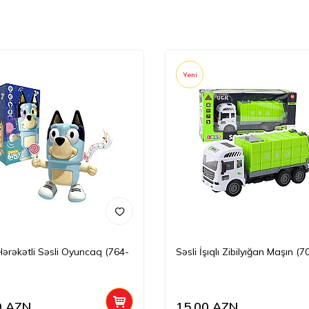
Yeni
Hərəkətli Səsli Oyuncaq (764-
Səsli İşıqlı Zibilyığan Maşın (7
0
AZN
15,00
AZN