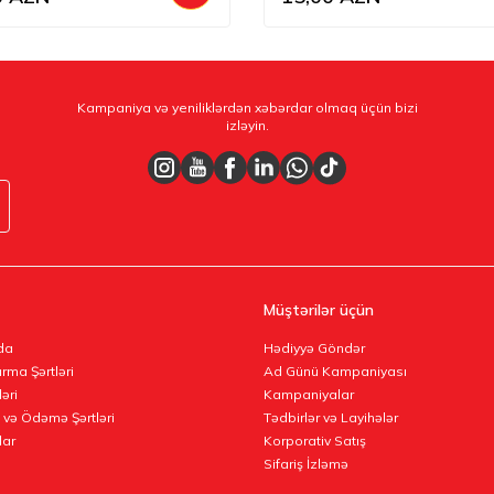
Kampaniya və yeniliklərdən xəbərdar olmaq üçün bizi
izləyin.
Müştərilər üçün
da
Hədiyyə Göndər
rma Şərtləri
Ad Günü Kampaniyası
ləri
Kampaniyalar
 və Ödəmə Şərtləri
Tədbirlər və Layihələr
lar
Korporativ Satış
Sifariş İzləmə