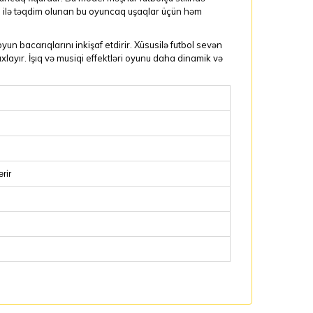
opu ilə təqdim olunan bu oyuncaq uşaqlar üçün həm
oyun bacarıqlarını inkişaf etdirir. Xüsusilə futbol sevən
ayır. İşıq və musiqi effektləri oyunu daha dinamik və
rir