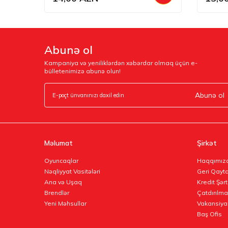
Abunə ol
Kampaniya və yeniliklərdən xəbərdar olmaq üçün e-
bülletenimizə abunə olun!
Abunə ol
Məlumat
Şirkət
Oyuncaqlar
Haqqımız
Nəqliyyat Vasitələri
Geri Qayta
Ana və Uşaq
Kredit Şərt
Brendlər
Çatdırılma
Yeni Məhsullar
Vakansiya
Baş Ofis