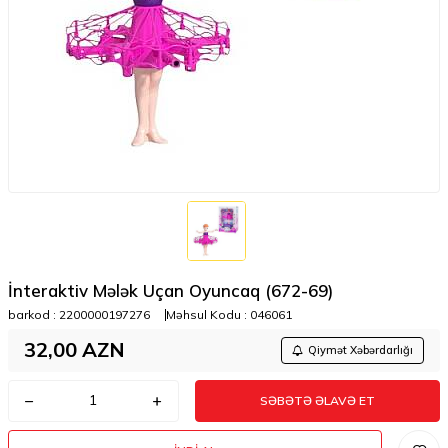
İnteraktiv Mələk Uçan Oyuncaq (672-69)
barkod :
2200000197276
Məhsul Kodu :
046061
32,00
AZN
Qiymət Xəbərdarlığı
SƏBƏTƏ ƏLAVƏ ET