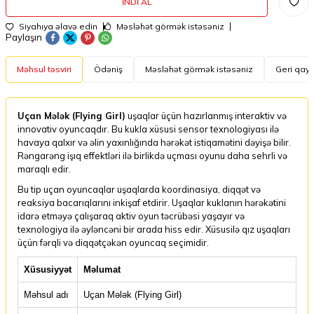
İNDI AL
Siyahıya əlavə edin
Məsləhət görmək istəsəniz
Paylaşın
Məhsul təsviri
Ödəniş
Məsləhət görmək istəsəniz
Geri qayt
Uçan Mələk (Flying Girl)
uşaqlar üçün hazırlanmış interaktiv və
innovativ oyuncaqdır. Bu kukla xüsusi sensor texnologiyası ilə
havaya qalxır və əlin yaxınlığında hərəkət istiqamətini dəyişə bilir.
Rəngarəng işıq effektləri ilə birlikdə uçması oyunu daha sehrli və
maraqlı edir.
Bu tip uçan oyuncaqlar uşaqlarda koordinasiya, diqqət və
reaksiya bacarıqlarını inkişaf etdirir. Uşaqlar kuklanın hərəkətini
idarə etməyə çalışaraq aktiv oyun təcrübəsi yaşayır və
texnologiya ilə əyləncəni bir arada hiss edir. Xüsusilə qız uşaqları
üçün fərqli və diqqətçəkən oyuncaq seçimidir.
Xüsusiyyət
Məlumat
Məhsul adı
Uçan Mələk (Flying Girl)