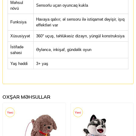
Məhsul
Sensorlu uçan oyuncaq kukla
növü
Havaya qalxır, əl sensoru ilə istiqamət dəyişir, işıq
Funksiya
effektləri var
Xüsusiyyət
360° uçuş, təhlükəsiz dizayn, yüngül konstruksiya
İstifadə
Əyləncə, inkişaf, gündəlik oyun
sahəsi
Yaş həddi
3+ yaş
OXŞAR MƏHSULLAR
Yeni
Yeni