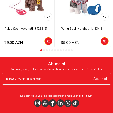
Pultlu Səsli Hərəkətli İt (255-2)
Pultlu Səsli Hərəkətli İt (634-3)
29,00
AZN
39,00
AZN
Abunə ol
Kampaniya və yeniliklərdən xəbərdar olmaq üçün e-bülletenimizə abunə olun!
Abunə ol
Kampaniya və yeniliklərdən xəbərdar olmaq üçün bizi izləyin.