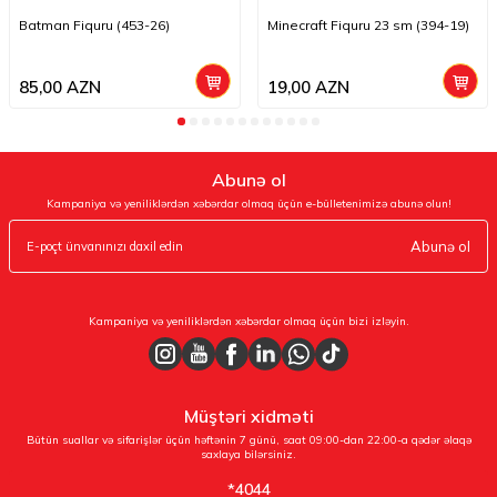
Batman Fiquru (453-26)
Minecraft Fiquru 23 sm (394-19)
85,00
AZN
19,00
AZN
Abunə ol
Kampaniya və yeniliklərdən xəbərdar olmaq üçün e-bülletenimizə abunə olun!
Abunə ol
Kampaniya və yeniliklərdən xəbərdar olmaq üçün bizi izləyin.
Müştəri xidməti
Bütün suallar və sifarişlər üçün həftənin 7 günü, saat 09:00-dan 22:00-a qədər əlaqə
saxlaya bilərsiniz.
*4044