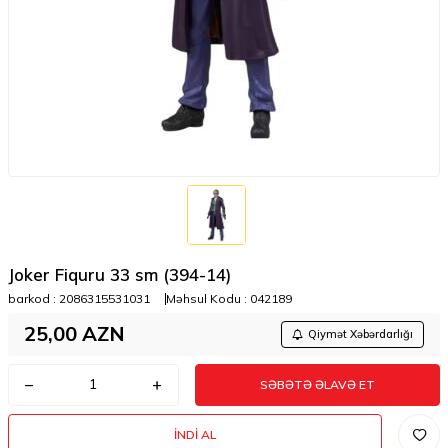
Joker Fiquru 33 sm (394-14)
barkod :
2086315531031
Məhsul Kodu :
042189
25,00
AZN
Qiymət Xəbərdarlığı
SƏBƏTƏ ƏLAVƏ ET
İNDI AL