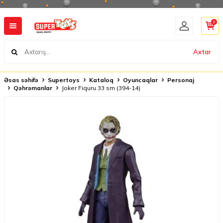
0
Axtar
Əsas səhifə
Supertoys
Kataloq
Oyuncaqlar
Personaj
Qəhrəmanlar
Joker Fiquru 33 sm (394-14)