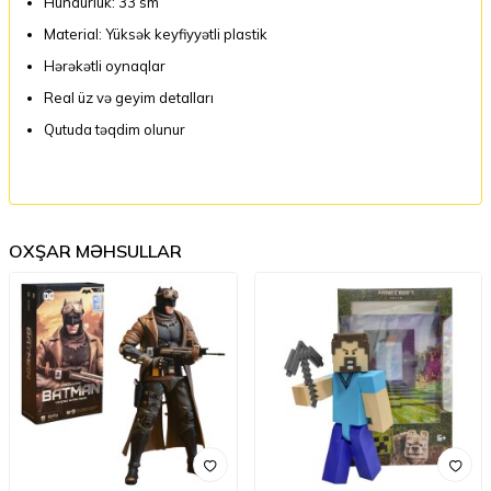
Hündürlük: 33 sm
Material: Yüksək keyfiyyətli plastik
Hərəkətli oynaqlar
Real üz və geyim detalları
Qutuda təqdim olunur
OXŞAR MƏHSULLAR