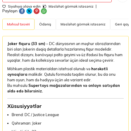
Siyahıya əlavə edin
Məsləhət görmək istəsəniz
Paylaşın
Məhsul təsviri
Ödəniş
Məsləhət görmək istəsəniz
Geri qayt
Joker fiquru (33 sm)
– DC dünyasının ən məşhur obrazlarından
biri olan Jokerin dəqiq detallarla hazırlanmış fiqur modelidir.
Realist dizaynı, bənövşəyi palto geyimi və üz ifadəsi bu fiquru həm
uşaqlar, həm də kolleksiya sevərlər üçün ideal seçimə çevirir.
Möhkəm plastik materialdan istehsal olunub və
hərəkətli
oynaqlara
malikdir. Qutulu formada təqdim olunur, bu da onu
həm oyun, həm də hədiyyə üçün əla variant edir.
Bu məhsulu
Supertoys mağazalarından və onlayn satışdan
əldə edə bilərsiniz.
Xüsusiyyətlər
Brend: DC / Justice League
Qəhrəman: Joker