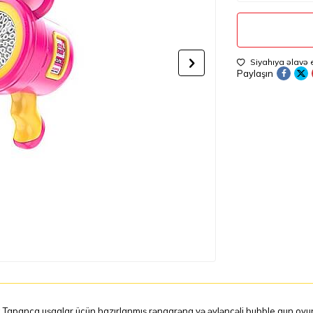
Siyahıya əlavə 
Paylaşın
Tapanca uşaqlar üçün hazırlanmış rəngarəng və əyləncəli bubble gun oyuncağı