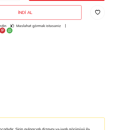
İNDI AL
edin
Məsləhət görmək istəsəniz
dır. Şirin qulaqcıqlı dizaynı və işıqlı görünüşü ilə