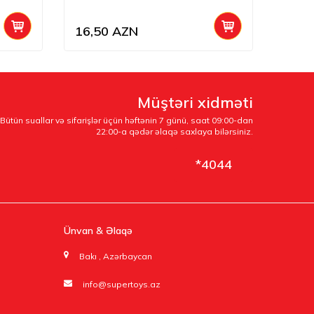
16,50
AZN
1,20
Müştəri xidməti
Bütün suallar və sifarişlər üçün həftənin 7 günü, saat 09:00-dan
22:00-a qədər əlaqə saxlaya bilərsiniz.
*4044
Ünvan & Əlaqə
Bakı , Azərbaycan
info@supertoys.az