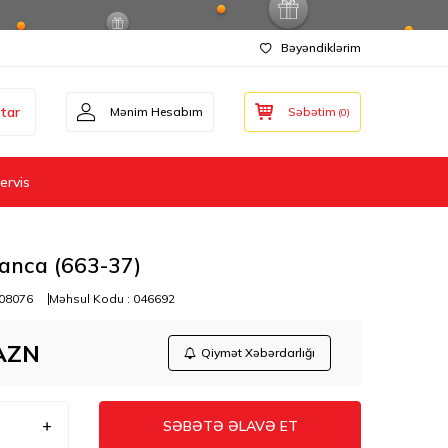
Bəyəndiklərim
tar
Mənim Hesabım
Səbətim
(
0
)
ervis
anca (663-37)
08076
Məhsul Kodu :
046692
AZN
Qiymət Xəbərdarlığı
SƏBƏTƏ ƏLAVƏ ET