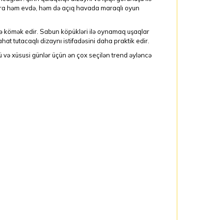
lara həm evdə, həm də açıq havada maraqlı oyun
yə kömək edir. Sabun köpükləri ilə oynamaq uşaqlar
t tutacaqlı dizaynı istifadəsini daha praktik edir.
və xüsusi günlər üçün ən çox seçilən trend əyləncə