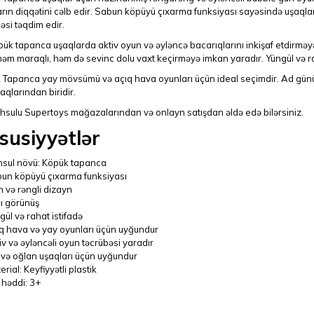
arın diqqətini cəlb edir. Sabun köpüyü çıxarma funksiyası sayəsində uşaq
əsi təqdim edir.
ük tapanca uşaqlarda aktiv oyun və əyləncə bacarıqlarını inkişaf etdirmə
əm maraqlı, həm də sevinc dolu vaxt keçirməyə imkan yaradır. Yüngül və raha
 Tapanca yay mövsümü və açıq hava oyunları üçün ideal seçimdir. Ad günü 
qlarından biridir.
hsulu Supertoys mağazalarından və onlayn satışdan əldə edə bilərsiniz.
susiyyətlər
sul növü: Köpük tapanca
un köpüyü çıxarma funksiyası
in və rəngli dizayn
lı görünüş
gül və rahat istifadə
q hava və yay oyunları üçün uyğundur
iv və əyləncəli oyun təcrübəsi yaradır
 və oğlan uşaqları üçün uyğundur
rial: Keyfiyyətli plastik
 həddi: 3+