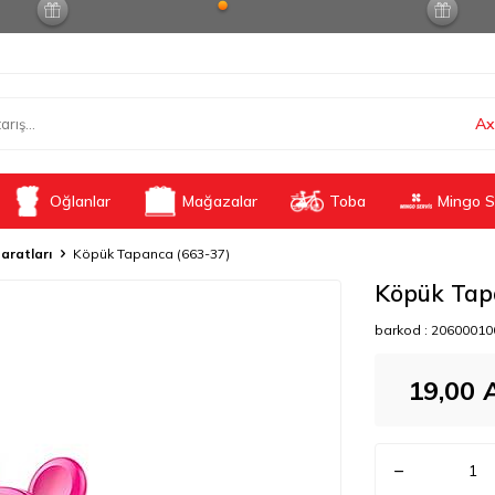
Ax
Oğlanlar
Mağazalar
Toba
Mingo S
aratları
Köpük Tapanca (663-37)
Köpük Tap
barkod :
20600010
19,00