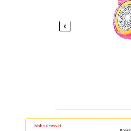
Məhsul təsviri
Köpük 