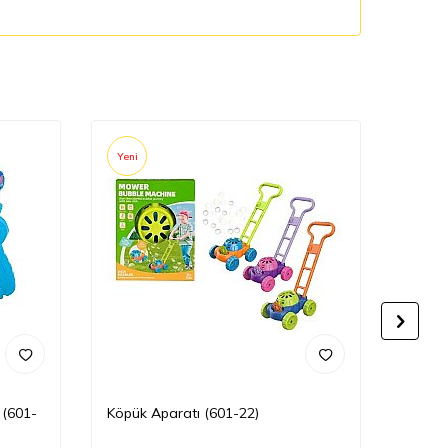
Yeni
Yeni
 (601-
Köpük Aparatı (601-22)
Köpük