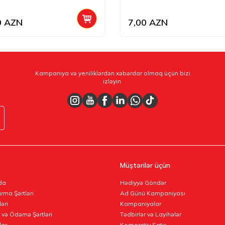
0
AZN
7,00
AZN
Kampaniya və yeniliklərdən xəbərdar olmaq üçün bizi
izləyin.
Müştərilər üçün
da
Hədiyyə Göndər
rma Şərtləri
Ad Günü Kampaniyası
ləri
Kampaniyalar
 və Ödəmə Şərtləri
Tədbirlər və Layihələr
lar
Korporativ Satış