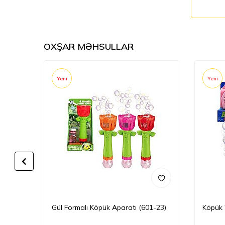
OXŞAR MƏHSULLAR
Yeni
Yeni
ı
Gül Formalı Köpük Aparatı (601-23)
Köpük 