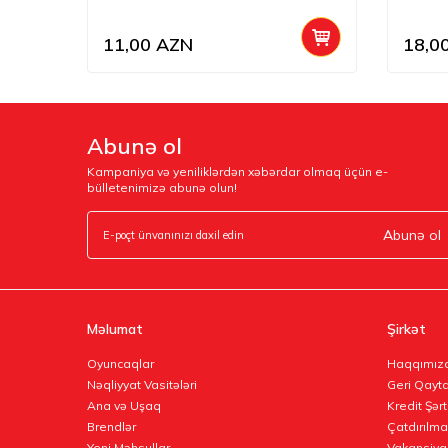
11,00
AZN
18,0
Abunə ol
Kampaniya və yeniliklərdən xəbərdar olmaq üçün e-
bülletenimizə abunə olun!
Abunə ol
Məlumat
Şirkət
Oyuncaqlar
Haqqımız
Nəqliyyat Vasitələri
Geri Qayta
Ana və Uşaq
Kredit Şərt
Brendlər
Çatdırılma
Yeni Məhsullar
Vakansiya