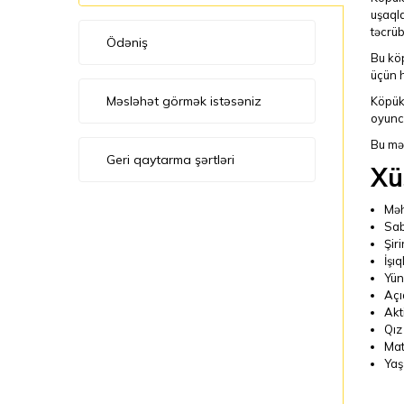
uşaql
təcrüb
Ödəniş
Bu köp
üçün h
Məsləhət görmək istəsəniz
Köpük
oyunca
Bu mə
Geri qaytarma şərtləri
Xü
Məh
Sab
Şir
İşıq
Yün
Açı
Akt
Qız
Mate
Yaş