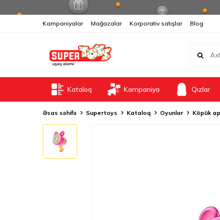
Kampaniyalar
Mağazalar
Korporativ satışlar
Blog
Kataloq
Kampaniya
Qızlar
Əsas səhifə
Supertoys
Kataloq
Oyunlar
Köpük ap