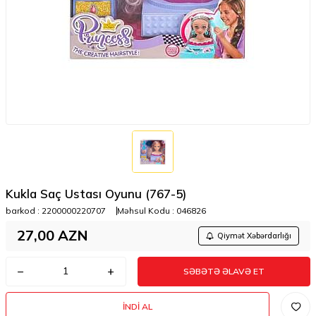
Kukla Saç Ustası Oyunu (767-5)
barkod :
2200000220707
Məhsul Kodu :
046826
27,00
AZN
Qiymət Xəbərdarlığı
SƏBƏTƏ ƏLAVƏ ET
İNDI AL