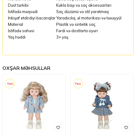
Dəst tərkibi
Kukla başı və saç aksesuarları
İstifadə məqsədi
Saç düzümü və stil yaratmaq
İnkişaf etdirdiyi bacarıqlar
Yaradıcılıq, əl motorikası və təxəyyül
Material
Plastik və sintetik saç
İstifadə sahəsi
Fərdi və dostlarla oyun
Yaş həddi
3+ yaş
OXŞAR MƏHSULLAR
Yeni
Yeni