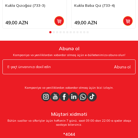
Kukla Qızcığaz (733-3)
Kukla Bəbə Qız (733-4)
49,00
AZN
49,00
AZN
Abunə ol
Kampaniya və yeniliklərdən xəbərdar olmaq üçün e-bülletenimizə abunə olun!
Abunə ol
Kampaniya və yeniliklərdən xəbərdar olmaq üçün bizi izləyin.
Müştəri xidməti
Bütün suallar və sifarişlər üçün həftənin 7 günü, saat 09:00-dan 22:00-a qədər əlaqə
saxlaya bilərsiniz.
*4044