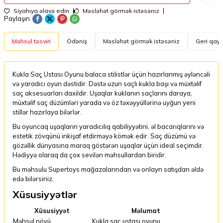
Siyahıya əlavə edin
Məsləhət görmək istəsəniz
Paylaşın
Məhsul təsviri
Ödəniş
Məsləhət görmək istəsəniz
Geri qayt
Kukla Saç Ustası Oyunu balaca stilistlər üçün hazırlanmış əyləncəli
və yaradıcı oyun dəstidir. Dəstə uzun saçlı kukla başı və müxtəlif
saç aksesuarları daxildir. Uşaqlar kuklanın saçlarını daraya,
müxtəlif saç düzümləri yarada və öz təxəyyüllərinə uyğun yeni
stillər hazırlaya bilərlər.
Bu oyuncaq uşaqların yaradıcılıq qabiliyyətini, əl bacarıqlarını və
estetik zövqünü inkişaf etdirməyə kömək edir. Saç düzümü və
gözəllik dünyasına maraq göstərən uşaqlar üçün ideal seçimdir.
Hədiyyə olaraq da çox sevilən məhsullardan biridir.
Bu məhsulu Supertoys mağazalarından və onlayn satışdan əldə
edə bilərsiniz.
Xüsusiyyətlər
Xüsusiyyət
Məlumat
Məhsul növü
Kukla saç ustası oyunu