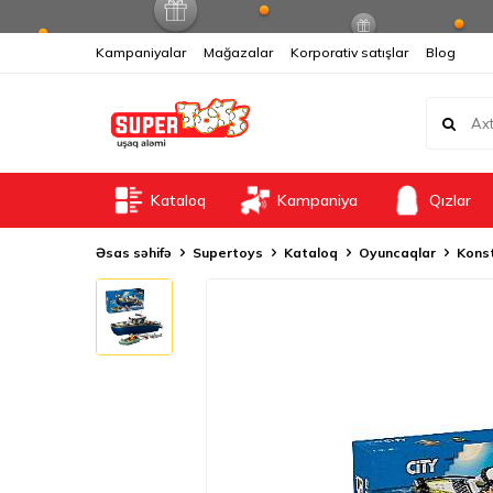
Kampaniyalar
Mağazalar
Korporativ satışlar
Blog
Kataloq
Kampaniya
Qızlar
Əsas səhifə
Supertoys
Kataloq
Oyuncaqlar
Konst