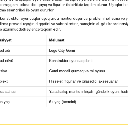
anmış gəmi, xilasedici qayıq və fiqurlar ilə birlikdə təqdim olunur. Uşaqlar h
tmə ssenariləri ilə oyun qururlar.
 konstruktor oyuncaqlar uşaqlarda məntiqi düşüncə, problem həll etmə və yarad
dirmə prosesi uşağın diqqətini və səbrini artırır, həmçinin əl-göz koordinasi
 uzunmüddətli əyləncə təqdim edir.
siyyət
Məlumat
ul adı
Lego City Gəmi
ul növü
Konstruktor oyuncaq dəsti
siya
Gəmi modeli qurmaq və rol oyunu
lekt
Hissələr, fiqurlar və xilasedici aksesuarlar
adə sahəsi
Yaradıcılıq, məntiq inkişafı, gündəlik oyun, həd
n yaş
6+ yaş (təxmini)