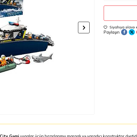
Siyahıya əlavə 
Paylaşın
City Gəmi
uşaqlar üçün hazırlanmış maraqlı və yaradıcı konstruktor dəsti