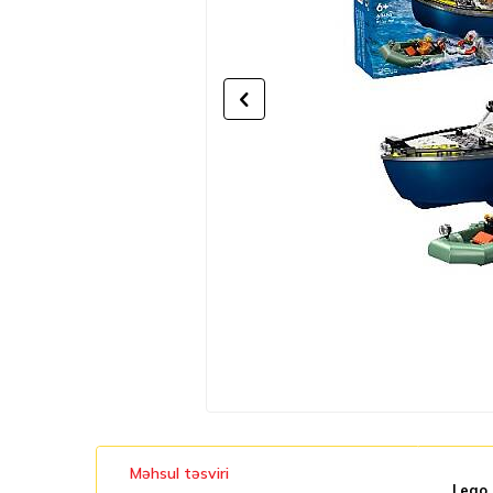
Məhsul təsviri
Lego 