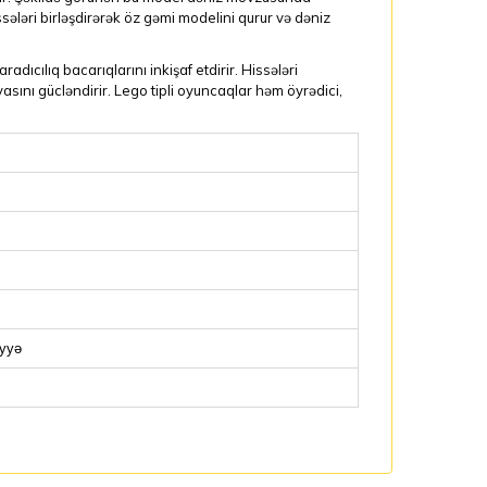
issələri birləşdirərək öz gəmi modelini qurur və dəniz
ıcılıq bacarıqlarını inkişaf etdirir. Hissələri
yasını gücləndirir. Lego tipli oyuncaqlar həm öyrədici,
iyyə