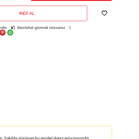
İNDI AL
edin
Məsləhət görmək istəsəniz
dir. Şəkildə görünən bu model dəniz mövzusunda