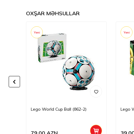
OXŞAR MƏHSULLAR
Yeni
Yeni
-53)
Lego World Cup Ball (862-2)
Lego W
79,00
AZN
39,0