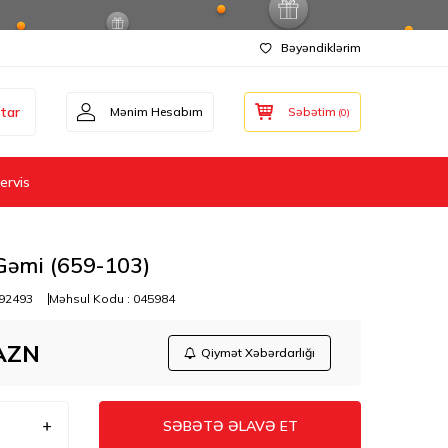
Bəyəndiklərim
tar
Mənim Hesabım
Səbətim
(
0
)
ervis
Gəmi (659-103)
92493
Məhsul Kodu :
045984
AZN
Qiymət Xəbərdarlığı
SƏBƏTƏ ƏLAVƏ ET