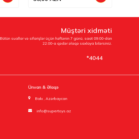
Müştəri xidməti
Bütün suallar və sifarişlər üçün həftənin 7 günü, saat 09:00-dan
22:00-a qədər əlaqə saxlaya bilərsiniz.
*4044
Ünvan & Əlaqə
Bakı , Azərbaycan
info@supertoys.az