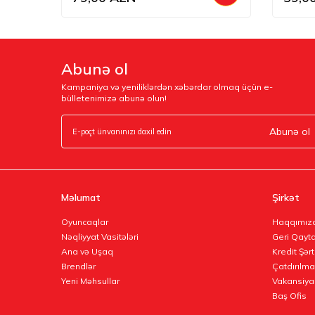
Abunə ol
Kampaniya və yeniliklərdən xəbərdar olmaq üçün e-
bülletenimizə abunə olun!
Abunə ol
Məlumat
Şirkət
Oyuncaqlar
Haqqımız
Nəqliyyat Vasitələri
Geri Qayta
Ana və Uşaq
Kredit Şərt
Brendlər
Çatdırılma
Yeni Məhsullar
Vakansiya
Baş Ofis