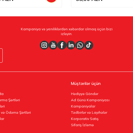
Kampaniya və yeniliklərdən xəbərdar olmaq üçün bizi
izləyin.
Müştərilər üçün
da
Hədiyyə Göndər
rma Şərtləri
Ad Günü Kampaniyası
ləri
Kampaniyalar
 və Ödəmə Şərtləri
Tədbirlər və Layihələr
lar
Korporativ Satış
Sifariş İzləmə