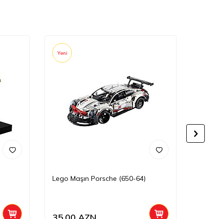
Yeni
Yeni
Lego Maşın Porsche (650-64)
Lego 
35,00
AZN
29,0