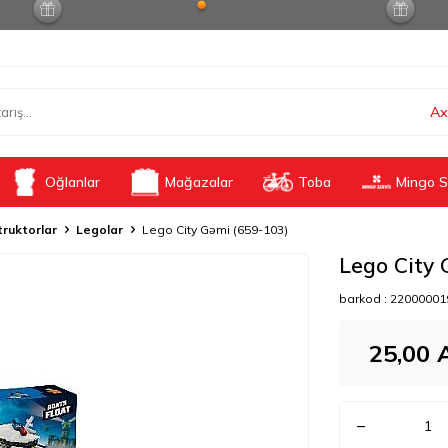
Ax
Oğlanlar
Mağazalar
Toba
Mingo S
ruktorlar
Legolar
Lego City Gəmi (659-103)
Lego City 
barkod :
22000001
25,00