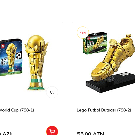
Yeni
orld Cup (798-1)
Lego Futbol Butsası (798-2)
0
AZN
55,00
AZN