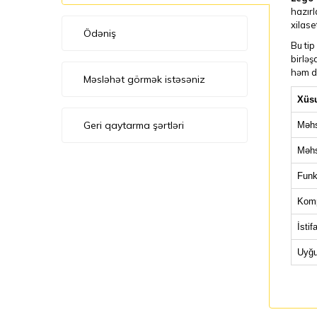
hazırl
xilase
Ödəniş
Bu tip
birləş
həm də
Məsləhət görmək istəsəniz
Xüsu
Geri qaytarma şərtləri
Məhs
Məhs
Funk
Komp
İstif
Uyğu