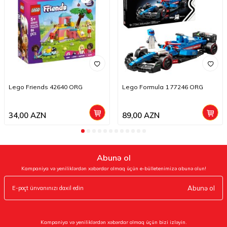
Lego Friends 42640 ORG
Lego Formula 1 77246 ORG
34,00
AZN
89,00
AZN
Abunə ol
Kampaniya və yeniliklərdən xəbərdar olmaq üçün e-bülletenimizə abunə olun!
Abunə ol
Kampaniya və yeniliklərdən xəbərdar olmaq üçün bizi izləyin.