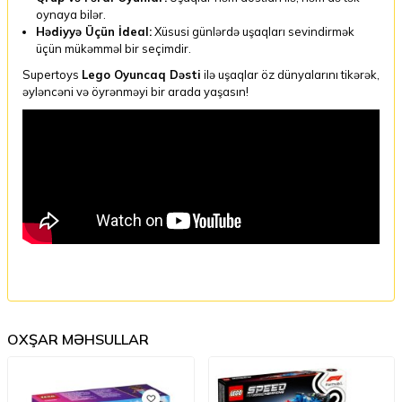
oynaya bilər.
Hədiyyə Üçün İdeal:
Xüsusi günlərdə uşaqları sevindirmək
üçün mükəmməl bir seçimdir.
Supertoys
Lego Oyuncaq Dəsti
ilə uşaqlar öz dünyalarını tikərək,
əyləncəni və öyrənməyi bir arada yaşasın!
OXŞAR MƏHSULLAR