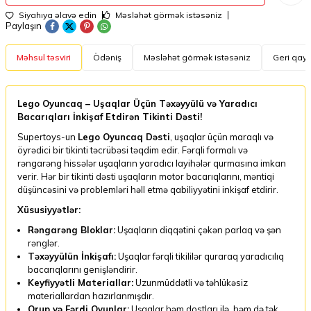
Siyahıya əlavə edin
Məsləhət görmək istəsəniz
Paylaşın
Məhsul təsviri
Ödəniş
Məsləhət görmək istəsəniz
Geri qayt
Lego Oyuncaq – Uşaqlar Üçün Təxəyyülü və Yaradıcı
Bacarıqları İnkişaf Etdirən Tikinti Dəsti!
Supertoys-un
Lego Oyuncaq Dəsti
, uşaqlar üçün maraqlı və
öyrədici bir tikinti təcrübəsi təqdim edir. Fərqli formalı və
rəngarəng hissələr uşaqların yaradıcı layihələr qurmasına imkan
verir. Hər bir tikinti dəsti uşaqların motor bacarıqlarını, məntiqi
düşüncəsini və problemləri həll etmə qabiliyyətini inkişaf etdirir.
Xüsusiyyətlər:
Rəngarəng Bloklar:
Uşaqların diqqətini çəkən parlaq və şən
rənglər.
Təxəyyülün İnkişafı:
Uşaqlar fərqli tikililər quraraq yaradıcılıq
bacarıqlarını genişləndirir.
Keyfiyyətli Materiallar:
Uzunmüddətli və təhlükəsiz
materiallardan hazırlanmışdır.
Qrup və Fərdi Oyunlar:
Uşaqlar həm dostları ilə, həm də tək