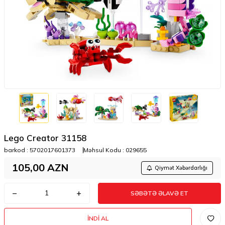
Lego Creator 31158
barkod :
5702017601373
Məhsul Kodu :
029655
105,00
AZN
Qiymət Xəbərdarlığı
SƏBƏTƏ ƏLAVƏ ET
İNDI AL