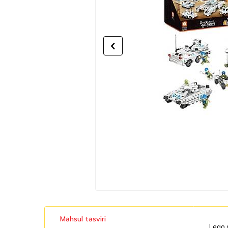
Məhsul təsviri
Lego d