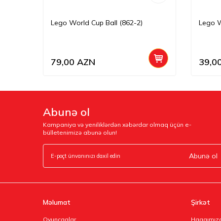
-53)
Lego World Cup Ball (862-2)
Lego W
79,00
AZN
39,0
Abunə ol
Kampaniya və yeniliklərdən xəbərdar olmaq üçün e-
bülletenimizə abunə olun!
Abunə ol
Məlumat
Şirkət
Oyuncaqlar
Haqqımız