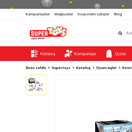
Kampaniyalar
Mağazalar
Korporativ satışlar
Blog
Kataloq
Kampaniya
Qızlar
Əsas səhifə
Supertoys
Kataloq
Oyuncaqlar
Konst