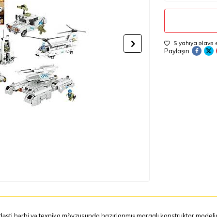
Siyahıya əlavə 
Paylaşın
əsti hərbi və texnika mövzusunda hazırlanmış maraqlı konstruktor modelidir