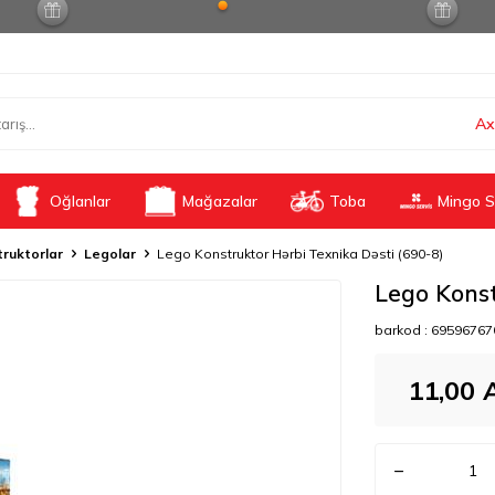
Ax
Oğlanlar
Mağazalar
Toba
Mingo S
ruktorlar
Legolar
Lego Konstruktor Hərbi Texnika Dəsti (690-8)
Lego Konst
barkod :
69596767
11,00