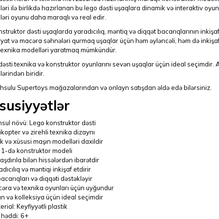
əri ilə birlikdə hazırlanan bu lego dəsti uşaqlara dinamik və interaktiv oyun 
əri oyunu daha maraqlı və real edir.
struktor dəsti uşaqlarda yaradıcılıq, məntiq və diqqət bacarıqlarının inkişaf
yat və macəra səhnələri qurmaq uşaqlar üçün həm əyləncəli, həm də inkişaf e
i texnika modelləri yaratmaq mümkündür.
əsti texnika və konstruktor oyunlarını sevən uşaqlar üçün ideal seçimdir. 
ərindən biridir.
hsulu Supertoys mağazalarından və onlayn satışdan əldə edə bilərsiniz.
susiyyətlər
sul növü: Lego konstruktor dəsti
ikopter və zirehli texnika dizaynı
k və xüsusi maşın modelləri daxildir
 1-də konstruktor modeli
aşdırıla bilən hissələrdən ibarətdir
dıcılıq və məntiqi inkişaf etdirir
bacarıqları və diqqəti dəstəkləyir
əra və texnika oyunları üçün uyğundur
n və kolleksiya üçün ideal seçimdir
rial: Keyfiyyətli plastik
 həddi: 6+