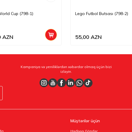
orld Cup (798-1)
Lego Futbol Butsası (798-2)
0
AZN
55,00
AZN
Kampaniya və yeniliklərdən xəbərdar olmaq üçün bizi
izləyin.
Müştərilər üçün
da
Hədiyyə Göndər