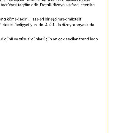
təcrübəsi təqdim edir. Detallı dizaynı və fərqli texnika
ına kömək edir. Hissələri birləşdirərək müxtəlif
tdirici fəaliyyət yaradır. 4-ü 1-də dizaynı sayəsində
Ad günü və xüsusi günlər üçün ən çox seçilən trend lego