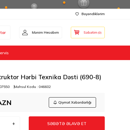
Bəyəndiklərim
tar
Mənim Hesabım
Səbətim
(
0
)
ervis
ruktor Hərbi Texnika Dəsti (690-8)
07550
Məhsul Kodu :
046602
AZN
Qiymət Xəbərdarlığı
SƏBƏTƏ ƏLAVƏ ET