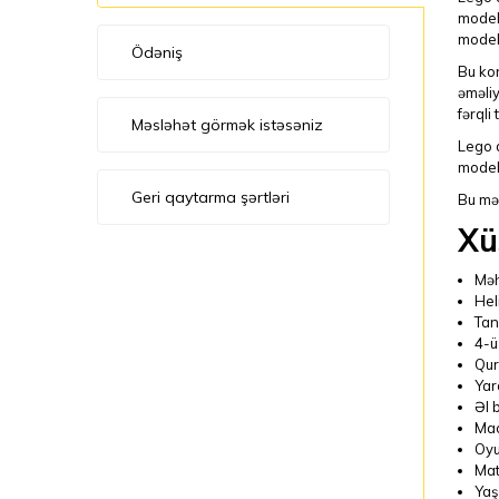
modell
modell
Ödəniş
Bu kon
əməliy
fərql
Məsləhət görmək istəsəniz
Lego d
modell
Geri qaytarma şərtləri
Bu mə
Xü
Məh
Hel
Tan
4-ü
Qur
Yara
Əl 
Mac
Oyu
Mate
Yaş