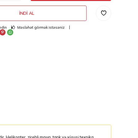
İNDI AL
edin
Məsləhət görmək istəsəniz
. Helikopter, zirehli maşın, tank və xüsusi texnika