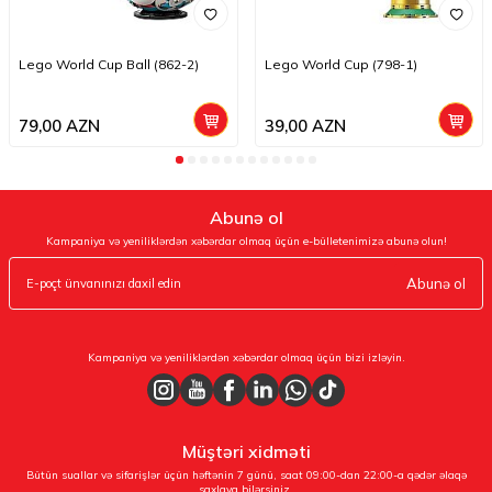
Lego World Cup Ball (862-2)
Lego World Cup (798-1)
79,00
AZN
39,00
AZN
Abunə ol
Kampaniya və yeniliklərdən xəbərdar olmaq üçün e-bülletenimizə abunə olun!
Abunə ol
Kampaniya və yeniliklərdən xəbərdar olmaq üçün bizi izləyin.
Müştəri xidməti
Bütün suallar və sifarişlər üçün həftənin 7 günü, saat 09:00-dan 22:00-a qədər əlaqə
saxlaya bilərsiniz.