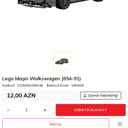
Lego Maşın Wolkswagen (654-91)
barkod :
2200000190246
Məhsul Kodu :
045428
12,00
AZN
Qiymət Xəbərdarlığı
SƏBƏTƏ ƏLAVƏ ET
İNDI AL