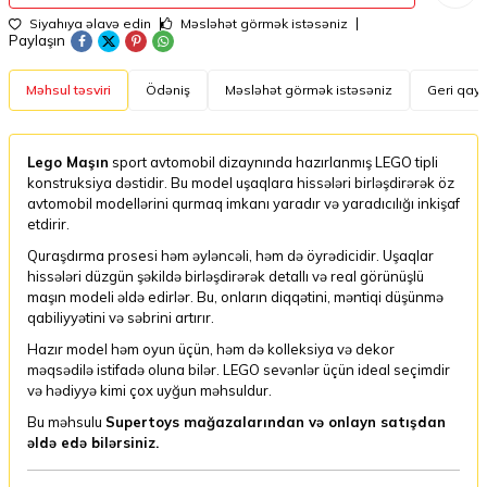
Siyahıya əlavə edin
Məsləhət görmək istəsəniz
Paylaşın
Məhsul təsviri
Ödəniş
Məsləhət görmək istəsəniz
Geri qayt
Lego Maşın
sport avtomobil dizaynında hazırlanmış LEGO tipli
konstruksiya dəstidir. Bu model uşaqlara hissələri birləşdirərək öz
avtomobil modellərini qurmaq imkanı yaradır və yaradıcılığı inkişaf
etdirir.
Quraşdırma prosesi həm əyləncəli, həm də öyrədicidir. Uşaqlar
hissələri düzgün şəkildə birləşdirərək detallı və real görünüşlü
maşın modeli əldə edirlər. Bu, onların diqqətini, məntiqi düşünmə
qabiliyyətini və səbrini artırır.
Hazır model həm oyun üçün, həm də kolleksiya və dekor
məqsədilə istifadə oluna bilər. LEGO sevənlər üçün ideal seçimdir
və hədiyyə kimi çox uyğun məhsuldur.
Bu məhsulu
Supertoys mağazalarından və onlayn satışdan
əldə edə bilərsiniz.