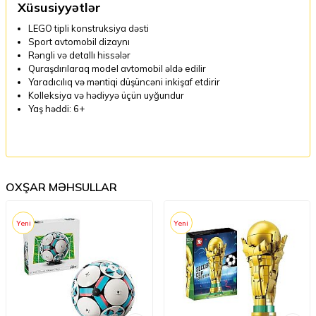
Xüsusiyyətlər
LEGO tipli konstruksiya dəsti
Sport avtomobil dizaynı
Rəngli və detallı hissələr
Quraşdırılaraq model avtomobil əldə edilir
Yaradıcılıq və məntiqi düşüncəni inkişaf etdirir
Kolleksiya və hədiyyə üçün uyğundur
Yaş həddi: 6+
OXŞAR MƏHSULLAR
Yeni
Yeni