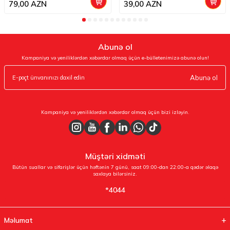
79,00
AZN
39,00
AZN
Abunə ol
Kampaniya və yeniliklərdən xəbərdar olmaq üçün e-bülletenimizə abunə olun!
Abunə ol
Kampaniya və yeniliklərdən xəbərdar olmaq üçün bizi izləyin.
Müştəri xidməti
Bütün suallar və sifarişlər üçün həftənin 7 günü, saat 09:00-dan 22:00-a qədər əlaqə
saxlaya bilərsiniz.
*4044
Məlumat