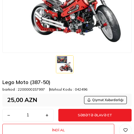
Lego Moto (387-50)
barkod :
2200000157997
Məhsul Kodu :
042496
25,00
AZN
Qiymət Xəbərdarlığı
SƏBƏTƏ ƏLAVƏ ET
İNDI AL