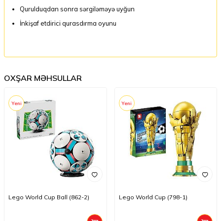
Qurulduqdan sonra sərgiləməyə uyğun
İnkişaf etdirici qurasdırma oyunu
OXŞAR MƏHSULLAR
Yeni
Yeni
Lego World Cup Ball (862-2)
Lego World Cup (798-1)