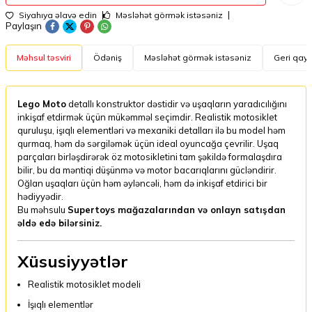
Siyahıya əlavə edin
Məsləhət görmək istəsəniz
Paylaşın
Məhsul təsviri
Ödəniş
Məsləhət görmək istəsəniz
Geri qayt
Lego Moto
detallı konstruktor dəstidir və uşaqların yaradıcılığını
inkişaf etdirmək üçün mükəmməl seçimdir. Realistik motosiklet
quruluşu, işıqlı elementləri və mexaniki detalları ilə bu model həm
qurmaq, həm də sərgiləmək üçün ideal oyuncağa çevrilir. Uşaq
parçaları birləşdirərək öz motosikletini tam şəkildə formalaşdıra
bilir, bu da məntiqi düşünmə və motor bacarıqlarını gücləndirir.
Oğlan uşaqları üçün həm əyləncəli, həm də inkişaf etdirici bir
hədiyyədir.
Bu məhsulu
Supertoys mağazalarından və onlayn satışdan
əldə edə bilərsiniz.
Xüsusiyyətlər
Realistik motosiklet modeli
İşıqlı elementlər