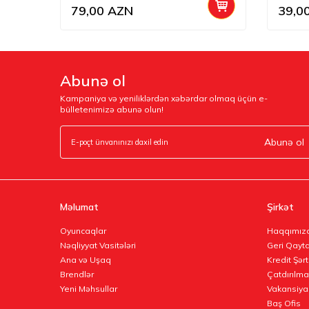
79,00
AZN
39,0
Abunə ol
Kampaniya və yeniliklərdən xəbərdar olmaq üçün e-
bülletenimizə abunə olun!
Abunə ol
Məlumat
Şirkət
Oyuncaqlar
Haqqımız
Nəqliyyat Vasitələri
Geri Qayta
Ana və Uşaq
Kredit Şərt
Brendlər
Çatdırılma
Yeni Məhsullar
Vakansiya
Baş Ofis