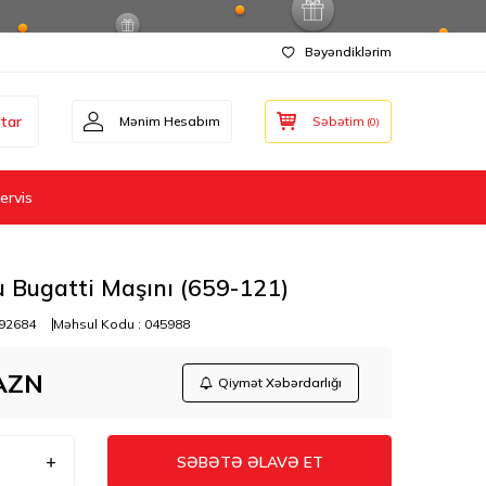
Bəyəndiklərim
tar
Mənim Hesabım
Səbətim
(
0
)
ervis
u Bugatti Maşını (659-121)
92684
Məhsul Kodu :
045988
AZN
Qiymət Xəbərdarlığı
SƏBƏTƏ ƏLAVƏ ET