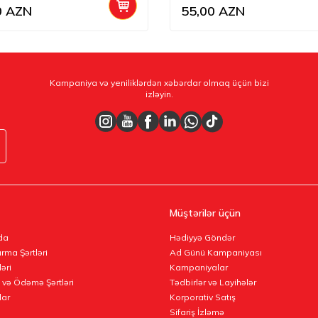
0
AZN
55,00
AZN
Kampaniya və yeniliklərdən xəbərdar olmaq üçün bizi
izləyin.
Müştərilər üçün
da
Hədiyyə Göndər
rma Şərtləri
Ad Günü Kampaniyası
ləri
Kampaniyalar
 və Ödəmə Şərtləri
Tədbirlər və Layihələr
lar
Korporativ Satış
Sifariş İzləmə