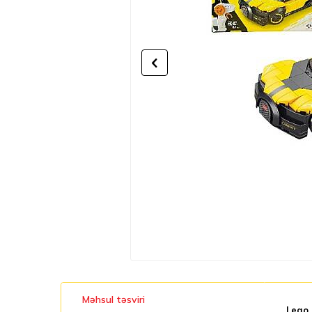
Məhsul təsviri
Lego 