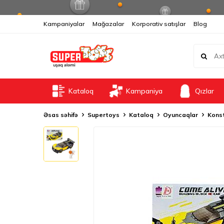
Kampaniyalar
Mağazalar
Korporativ satışlar
Blog
Kataloq
Kampaniya
Qızlar
Əsas səhifə
Supertoys
Kataloq
Oyuncaqlar
Konst