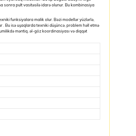
a sonra pult vasitəsilə idarə olunur. Bu kombinasiya
iki funksiyalara malik olur. Bəzi modellər yüzlərlə,
ur . Bu isə uşaqlarda texniki düşüncə, problem həll etmə
mumilikdə məntiq, əl-göz koordinasiyası və diqqət