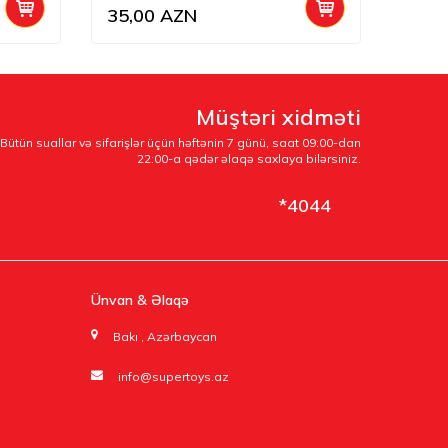
35,00
AZN
29,0
Müştəri xidməti
Bütün suallar və sifarişlər üçün həftənin 7 günü, saat 09:00-dan
22:00-a qədər əlaqə saxlaya bilərsiniz.
*4044
Ünvan & Əlaqə
Bakı , Azərbaycan
info@supertoys.az