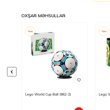
OXŞAR MƏHSULLAR
Yeni
Yeni
-53)
Lego World Cup Ball (862-2)
Lego W