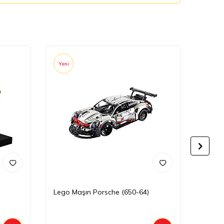
Yeni
Yeni
Lego Maşın Porsche (650-64)
Lego 