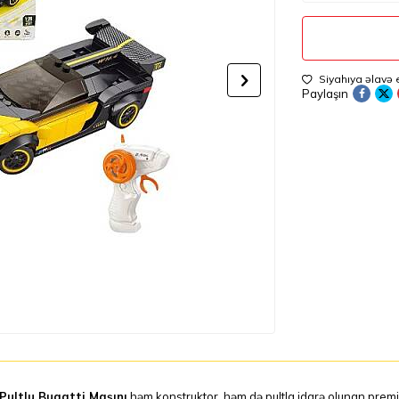
Siyahıya əlavə 
Paylaşın
Pultlu Bugatti Maşını
həm konstruktor, həm də pultla idarə olunan premi