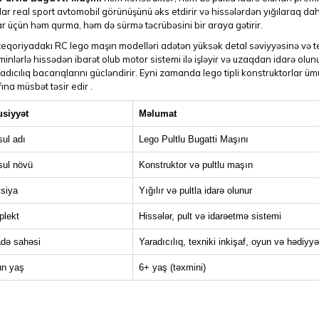
ar real sport avtomobil görünüşünü əks etdirir və hissələrdən yığılaraq dah
r üçün həm qurma, həm də sürmə təcrübəsini bir araya gətirir.
eqoriyadakı RC lego maşın modelləri adətən yüksək detal səviyyəsinə və texn
minlərlə hissədən ibarət olub motor sistemi ilə işləyir və uzaqdan idarə olun
adıcılıq bacarıqlarını gücləndirir. Eyni zamanda lego tipli konstruktorlar ü
fına müsbət təsir edir .
siyyət
Məlumat
ul adı
Lego Pultlu Bugatti Maşını
ul növü
Konstruktor və pultlu maşın
siya
Yığılır və pultla idarə olunur
lekt
Hissələr, pult və idarəetmə sistemi
adə sahəsi
Yaradıcılıq, texniki inkişaf, oyun və hədiyyə
n yaş
6+ yaş (təxmini)