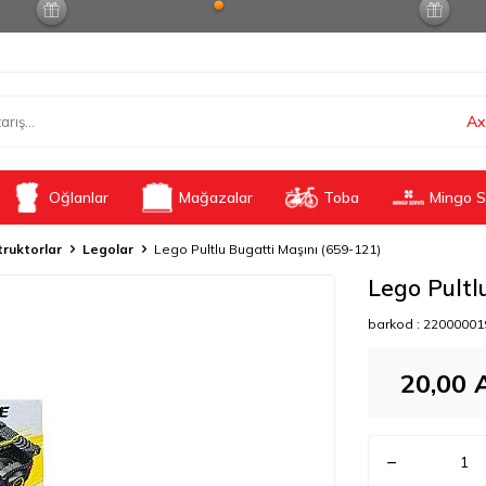
Ax
Oğlanlar
Mağazalar
Toba
Mingo S
ruktorlar
Legolar
Lego Pultlu Bugatti Maşını (659-121)
Lego Pultl
barkod :
22000001
20,00