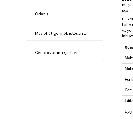
maşınl
uşaqla
Ödəniş
Bu kat
hətta 
və yar
Məsləhət görmək istəsəniz
inkişa
Xüsu
Geri qaytarma şərtləri
Məhs
Məhs
Funk
Komp
İstif
Uyğu