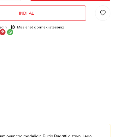
İNDI AL
edin
Məsləhət görmək istəsəniz
um oyuncaq modelidir. Bu tip Bugatti dizaynlı lego