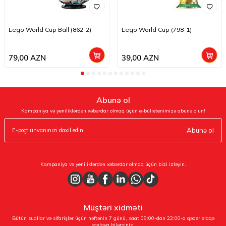
Lego World Cup Ball (862-2)
Lego World Cup (798-1)
79,00
AZN
39,00
AZN
Abunə ol
Kampaniya və yeniliklərdən xəbərdar olmaq üçün e-bülletenimizə abunə olun!
Abunə ol
Kampaniya və yeniliklərdən xəbərdar olmaq üçün bizi izləyin.
Müştəri xidməti
Bütün suallar və sifarişlər üçün həftənin 7 günü, saat 09:00-dan 22:00-a qədər əlaqə
saxlaya bilərsiniz.