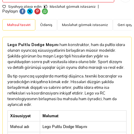
Siyahıya əlavə edin
Məsləhət görmək istəsəniz
Paylaşın
Məhsul təsviri
Ödəniş
Məsləhət görmək istəsəniz
Geri qayt
Lego Pultlu Dodge Maşını
həm konstruktor, həm də pultla idarə
olunan oyuncaq xüsusiyyətlərini birləşdirən müasir modeldir.
Şəkildə görünən bu maşın Lego tipli hissələrdən yığılır və
qurulduqdan sonra pult vasitəsilə idarə oluna bilir. Sport dizaynı
və detallı görünüşü uşaqlar üçün oyunu daha maraqlı və real edir.
Bu tip oyuncaq uşaqlarda məntiqi düşüncə, texniki bacarıqlar və
yaradıcılığın inkişafına kömək edir. Hissələri düzgün şəkildə
birləşdirmək diqqəti və səbrini artırır, pultla idarə etmə isə
refleksləri və koordinasiyanı inkişaf etdirir. Lego və RC
texnologiyasının birləşməsi bu məhsulu həm öyrədici, həm də
əyləncəli edir.
Xüsusiyyət
Məlumat
Məhsul adı
Lego Pultlu Dodge Maşını