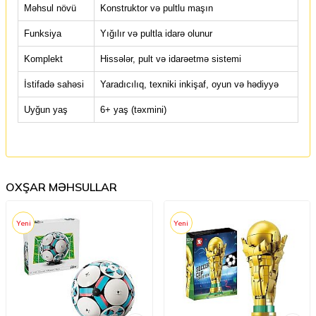
Məhsul növü
Konstruktor və pultlu maşın
Funksiya
Yığılır və pultla idarə olunur
Komplekt
Hissələr, pult və idarəetmə sistemi
İstifadə sahəsi
Yaradıcılıq, texniki inkişaf, oyun və hədiyyə
Uyğun yaş
6+ yaş (təxmini)
OXŞAR MƏHSULLAR
Yeni
Yeni