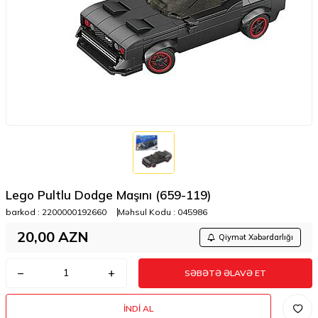
Lego Pultlu Dodge Maşını (659-119)
barkod :
2200000192660
Məhsul Kodu :
045986
20,00
AZN
Qiymət Xəbərdarlığı
SƏBƏTƏ ƏLAVƏ ET
İNDI AL