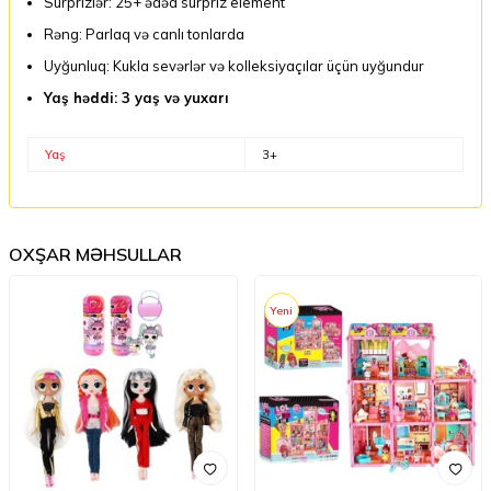
Sürprizlər: 25+ ədəd sürpriz element
Rəng: Parlaq və canlı tonlarda
Uyğunluq: Kukla sevərlər və kolleksiyaçılar üçün uyğundur
Yaş həddi: 3 yaş və yuxarı
Yaş
3+
OXŞAR MƏHSULLAR
Yeni