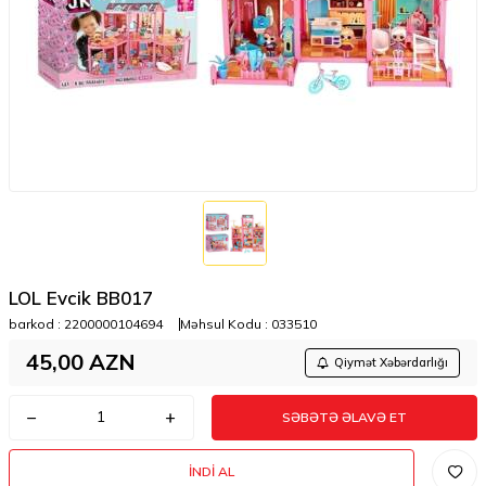
LOL Evcik BB017
barkod :
2200000104694
Məhsul Kodu :
033510
45,00
AZN
Qiymət Xəbərdarlığı
SƏBƏTƏ ƏLAVƏ ET
İNDI AL