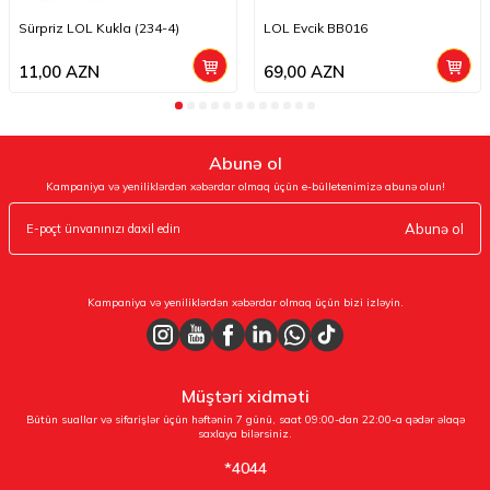
Sürpriz LOL Kukla (234-4)
LOL Evcik BB016
11,00
AZN
69,00
AZN
Abunə ol
Kampaniya və yeniliklərdən xəbərdar olmaq üçün e-bülletenimizə abunə olun!
Abunə ol
Kampaniya və yeniliklərdən xəbərdar olmaq üçün bizi izləyin.
Müştəri xidməti
Bütün suallar və sifarişlər üçün həftənin 7 günü, saat 09:00-dan 22:00-a qədər əlaqə
saxlaya bilərsiniz.
*4044