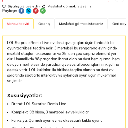
Siyahıya əlavə edin
Məsləhət görmək istəsəniz
Paylaşın
Məhsul təsviri
Ödəniş
Məsləhət görmək istəsəniz
Geri qayt
LOL Surprise Remix Live ev dəsti qız uşaqları üçün fantastik bir
oyun təcrübəsi təqdim edir. 3 mərtəbəli bu rəngarəng evin içində
müxtəlif otaqlar, aksesuarlar və 25-dən çox sürpriz element yer
alır. Ümumilikdə 98 parçadan ibarət olan bu dəst həm qurma, həm
də oyun mərhələsində yaradıcılıq və sosial bacarıqların inkişafına
dəstək verir. LOL kuklaları ilə birlikdə təqdim olunan bu dəst ev
şəraitində saatlarla interaktiv və əyləncəli oyun üçün mükəmməl
seçimdir.
Xüsusiyyətlər:
Brend: LOL Surprise Remix Live
Komplekt: 98 hissə, 3 mərtəbəli ev və kuklalar
Funksiya: Qurmalı oyun evi və aksesuarlı kukla oyunu