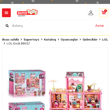
0
Axtar
Əsas səhifə
Supertoys
Kataloq
Oyuncaqlar
Gəlinciklər
LOL
LOL Evcik BB017