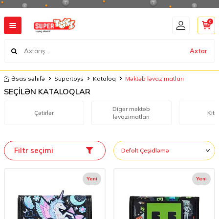
0
Axtar
Əsas səhifə
Supertoys
Kataloq
Məktəb ləvazimatları
SEÇİLƏN KATALOQLAR
Digər məktəb
Çətirlər
Kita
ləvazimatları
Filtr seçimi
Yeni
Yeni