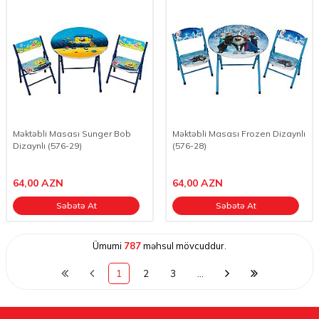
Məktəbli Masası Sunger Bob
Məktəbli Masası Frozen Dizaynlı
Dizaynlı (576-29)
(576-28)
64,00
AZN
64,00
AZN
Səbətə At
Səbətə At
Ümumi
787
məhsul mövcuddur.
1
2
3
…