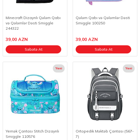
Minecraft Dizaynlı Qələm Qabı
Qələm Qabı və Qələmlər Dəsti
və Qələmlər Dəsti Smiggle
Smiggle 100250
244322
39,00
AZN
39,00
AZN
Səbətə At
Səbətə At
Yeni
Yeni
Yemək Çantası Stitch Dizaynlı
Ortopedik Məktəb Çantası (567-
Smiggle 110576
7)