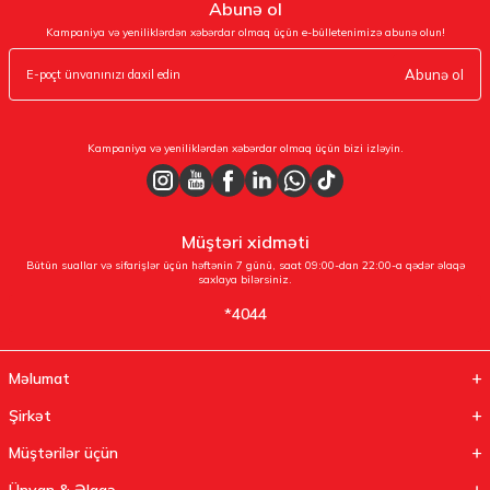
Abunə ol
Kampaniya və yeniliklərdən xəbərdar olmaq üçün e-bülletenimizə abunə olun!
Abunə ol
Kampaniya və yeniliklərdən xəbərdar olmaq üçün bizi izləyin.
Müştəri xidməti
Bütün suallar və sifarişlər üçün həftənin 7 günü, saat 09:00-dan 22:00-a qədər əlaqə
saxlaya bilərsiniz.
*4044
Məlumat
Şirkət
Müştərilər üçün