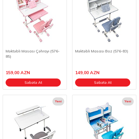
Məktəbli Masası Çəhrayı (576-
Məktəbli Masası Boz (576-83)
85)
159,00
AZN
149,00
AZN
Səbətə At
Səbətə At
Yeni
Yeni