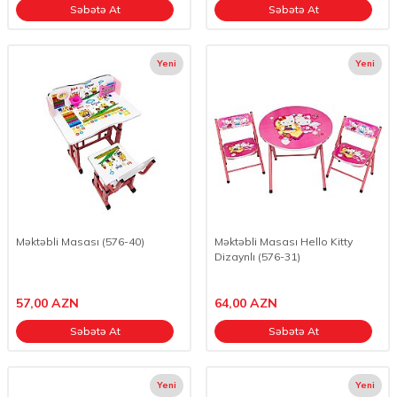
Səbətə At
Səbətə At
Yeni
Yeni
Məktəbli Masası (576-40)
Məktəbli Masası Hello Kitty
Dizaynlı (576-31)
57,00
AZN
64,00
AZN
Səbətə At
Səbətə At
Yeni
Yeni