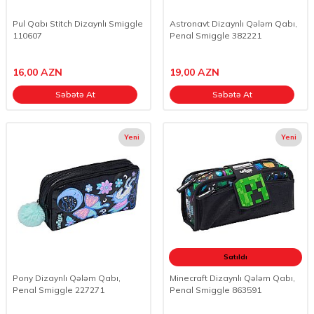
Pul Qabı Stitch Dizaynlı Smiggle
Astronavt Dizaynlı Qələm Qabı,
110607
Penal Smiggle 382221
16,00
AZN
19,00
AZN
Səbətə At
Səbətə At
Yeni
Yeni
Satıldı
Pony Dizaynlı Qələm Qabı,
Minecraft Dizaynlı Qələm Qabı,
Penal Smiggle 227271
Penal Smiggle 863591