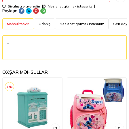
Siyahıya əlavə edin
Məsləhət görmək istəsəniz
Paylaşın
Məhsul təsviri
Ödəniş
Məsləhət görmək istəsəniz
Geri qayt
-
OXŞAR MƏHSULLAR
Yeni