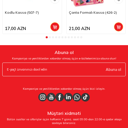
Kodlu Kassa (507-7)
Çanta Formalı Kassa (426-2)
17,00
AZN
21,00
AZN
Abunə ol
Kampaniya və yeniliklərdən xəbərdar olmaq üçün e-bülletenimizə abunə olun!
Abunə ol
Kampaniya və yeniliklərdən xəbərdar olmaq üçün bizi izləyin.
Müştəri xidməti
Bütün suallar və sifarişlər üçün həftənin 7 günü, saat 09:00-dan 22:00-a qədər əlaqə
saxlaya bilərsiniz.