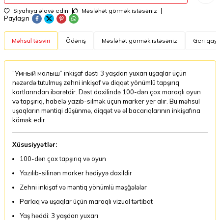
Siyahıya əlavə edin
Məsləhət görmək istəsəniz
Paylaşın
Məhsul təsviri
Ödəniş
Məsləhət görmək istəsəniz
Geri qayt
“Умный малыш” inkişaf dəsti 3 yaşdan yuxarı uşaqlar üçün
nəzərdə tutulmuş zehni inkişaf və diqqət yönümlü tapşırıq
kartlarından ibarətdir. Dəst daxilində 100-dən çox maraqlı oyun
və tapşırıq, habelə yazıb-silmək üçün marker yer alır. Bu məhsul
uşaqların məntiqi düşünmə, diqqət və əl bacarıqlarının inkişafına
kömək edir.
Xüsusiyyətlər:
100-dən çox tapşırıq və oyun
Yazılıb-silinən marker hədiyyə daxildir
Zehni inkişaf və məntiq yönümlü məşğələlər
Parlaq və uşaqlar üçün maraqlı vizual tərtibat
Yaş həddi: 3 yaşdan yuxarı