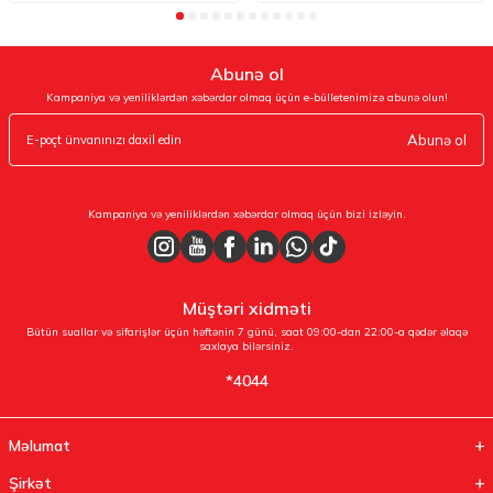
Abunə ol
Kampaniya və yeniliklərdən xəbərdar olmaq üçün e-bülletenimizə abunə olun!
Abunə ol
Kampaniya və yeniliklərdən xəbərdar olmaq üçün bizi izləyin.
Müştəri xidməti
Bütün suallar və sifarişlər üçün həftənin 7 günü, saat 09:00-dan 22:00-a qədər əlaqə
saxlaya bilərsiniz.
*4044
Məlumat
Şirkət