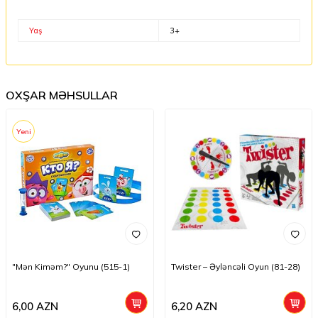
Yaş
3+
OXŞAR MƏHSULLAR
Yeni
"Mən Kiməm?" Oyunu (515-1)
Twister – Əyləncəli Oyun (81-28)
6,00
AZN
6,20
AZN