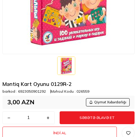
Məntiq Kart Oyunu 0129R-2
barkod :
6923050901292
Məhsul Kodu :
026559
3,00
AZN
Qiymət Xəbərdarlığı
SƏBƏTƏ ƏLAVƏ ET
İNDI AL