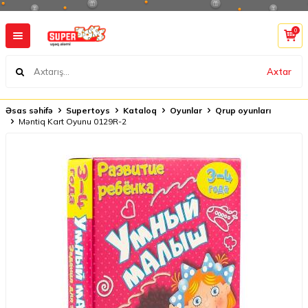
0
Axtar
Əsas səhifə
Supertoys
Kataloq
Oyunlar
Qrup oyunları
Məntiq Kart Oyunu 0129R-2