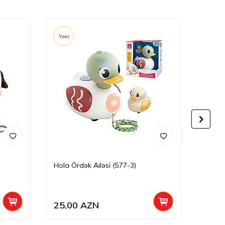
Yeni
Yeni
Hola Ördək Ailəsi (577-3)
Hola T
25,00
AZN
10,5