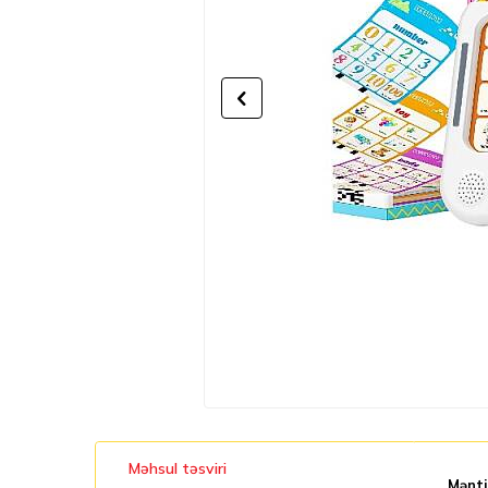
Məhsul təsviri
Mənti