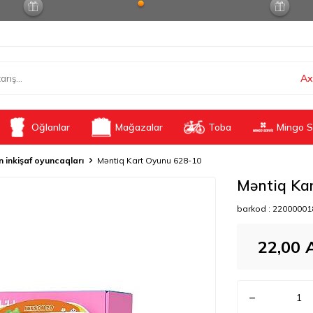
Ax
Oğlanlar
Mağazalar
Toba
Mingo S
n inkişaf oyuncaqları
Məntiq Kart Oyunu 628-10
Məntiq Ka
barkod :
22000001
22,00