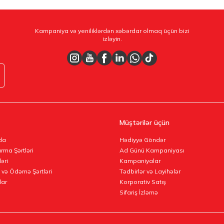
Kampaniya və yeniliklərdən xəbərdar olmaq üçün bizi
izləyin.
Müştərilər üçün
da
Hədiyyə Göndər
rma Şərtləri
Ad Günü Kampaniyası
ləri
Kampaniyalar
 və Ödəmə Şərtləri
Tədbirlər və Layihələr
lar
Korporativ Satış
Sifariş İzləmə