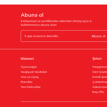
Abunə ol
Kampaniya və yeniliklərdən xəbərdar olmaq üçün e-
bülletenimizə abunə olun!
Abunə ol
Məlumat
Şirkət
Oyuncaqlar
Haqqımız
Nəqliyyat Vasitələri
Geri Qayta
Ana və Uşaq
Kredit Şərt
Brendlər
Çatdırılma
Yeni Məhsullar
Vakansiya
Baş Ofis