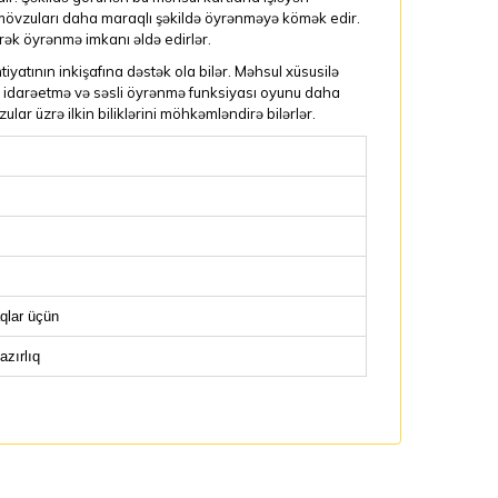
f mövzuları daha maraqlı şəkildə öyrənməyə kömək edir.
rək öyrənmə imkanı əldə edirlər.
iyatının inkişafına dəstək ola bilər. Məhsul xüsusilə
ə idarəetmə və səsli öyrənmə funksiyası oyunu daha
lar üzrə ilkin biliklərini möhkəmləndirə bilərlər.
qlar üçün
azırlıq