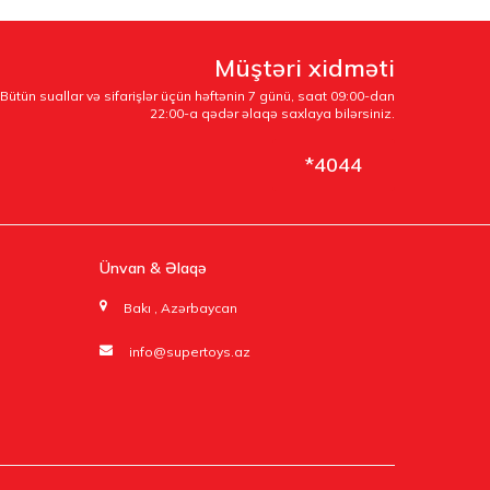
Müştəri xidməti
Bütün suallar və sifarişlər üçün həftənin 7 günü, saat 09:00-dan
22:00-a qədər əlaqə saxlaya bilərsiniz.
*4044
Ünvan & Əlaqə
Bakı , Azərbaycan
info@supertoys.az