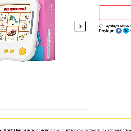
Siyahıya əlavə 
Paylaşın
q Kart Oyunu
uşaqlar üçün öyrədici, interaktiv və faydalı inkişaf oyuncağı