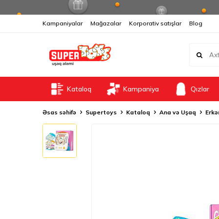
Kampaniyalar
Mağazalar
Korporativ satışlar
Blog
Kataloq
Kampaniya
Qızlar
Əsas səhifə
Supertoys
Kataloq
Ana və Uşaq
Erkə