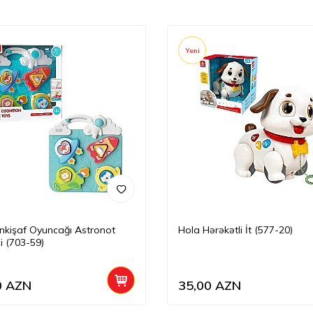
Yeni
İnkişaf Oyuncağı Astronot
Hola Hərəkətli İt (577-20)
i (703-59)
0
AZN
35,00
AZN