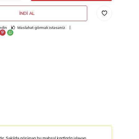
İNDI AL
edin
Məsləhət görmək istəsəniz
dır. Şəkildə görünən bu məhsul kartlarla işləyən