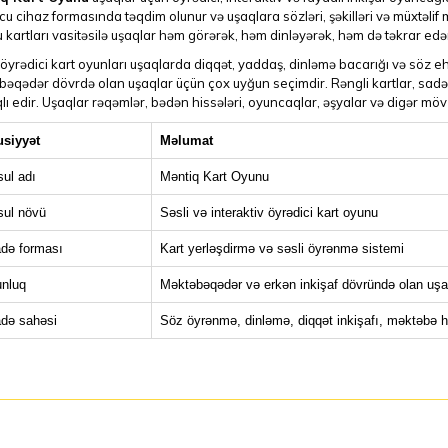
u cihaz formasında təqdim olunur və uşaqlara sözləri, şəkilləri və müxtəli
kartları vasitəsilə uşaqlar həm görərək, həm dinləyərək, həm də təkrar edə
 öyrədici kart oyunları uşaqlarda diqqət, yaddaş, dinləmə bacarığı və söz eht
əqədər dövrdə olan uşaqlar üçün çox uyğun seçimdir. Rəngli kartlar, sad
ı edir. Uşaqlar rəqəmlər, bədən hissələri, oyuncaqlar, əşyalar və digər mövzu
siyyət
Məlumat
ul adı
Məntiq Kart Oyunu
ul növü
Səsli və interaktiv öyrədici kart oyunu
adə forması
Kart yerləşdirmə və səsli öyrənmə sistemi
nluq
Məktəbəqədər və erkən inkişaf dövründə olan uşa
adə sahəsi
Söz öyrənmə, dinləmə, diqqət inkişafı, məktəbə h