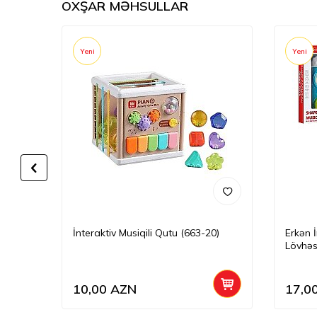
OXŞAR MƏHSULLAR
Yeni
Yeni
İnteraktiv Musiqili Qutu (663-20)
Erkən 
Lövhəs
10,00
AZN
17,0