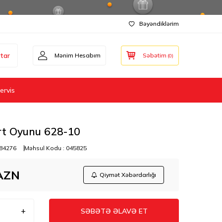
Bəyəndiklərim
tar
Mənim Hesabım
Səbətim
(
0
)
ervis
rt Oyunu 628-10
84276
Məhsul Kodu :
045825
AZN
Qiymət Xəbərdarlığı
SƏBƏTƏ ƏLAVƏ ET