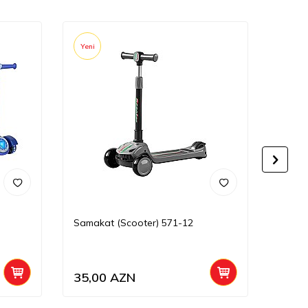
Yeni
Yeni
Samakat (Scooter) 571-12
Otura
Dovşan
35,00
AZN
36,0