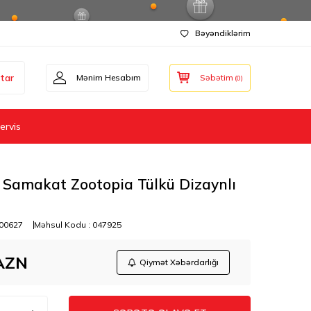
Bəyəndiklərim
tar
Mənim Hesabım
Səbətim
(
0
)
ervis
 Samakat Zootopia Tülkü Dizaynlı
00627
Məhsul Kodu :
047925
AZN
Qiymət Xəbərdarlığı