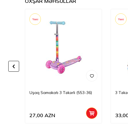
OXŞAR MƏHSULLAR
Yeni
Yeni
32-6)
Uşaq Samakatı 3 Təkərli (553-36)
3 Təkə
27,00
AZN
33,0