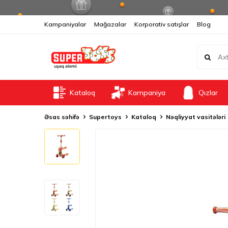
Kampaniyalar
Mağazalar
Korporativ satışlar
Blog
Kataloq
Kampaniya
Qızlar
Əsas səhifə
Supertoys
Kataloq
Nəqliyyat vasitələri