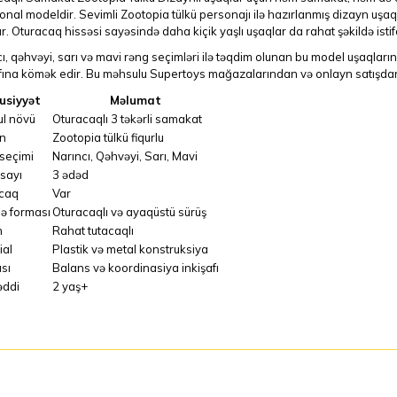
onal modeldir. Sevimli Zootopia tülkü personajı ilə hazırlanmış dizayn uşaql
r. Oturacaq hissəsi sayəsində daha kiçik yaşlı uşaqlar da rahat şəkildə istifa
ı, qəhvəyi, sarı və mavi rəng seçimləri ilə təqdim olunan bu model uşaqları
fına kömək edir. Bu məhsulu Supertoys mağazalarından və onlayn satışdan 
usiyyət
Məlumat
l növü
Oturacaqlı 3 təkərli samakat
n
Zootopia tülkü fiqurlu
seçimi
Narıncı, Qəhvəyi, Sarı, Mavi
 sayı
3 ədəd
caq
Var
də forması
Oturacaqlı və ayaqüstü sürüş
n
Rahat tutacaqlı
ial
Plastik və metal konstruksiya
sı
Balans və koordinasiya inkişafı
əddi
2 yaş+