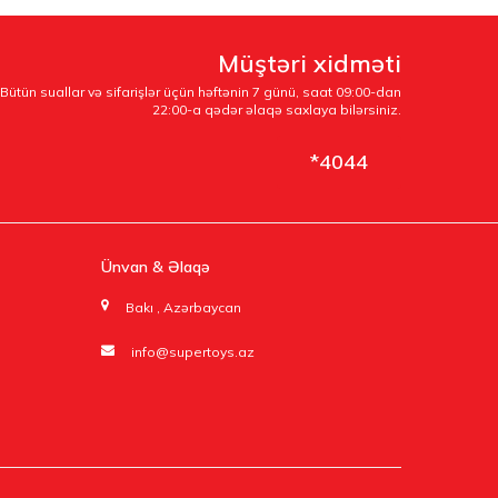
Müştəri xidməti
Bütün suallar və sifarişlər üçün həftənin 7 günü, saat 09:00-dan
22:00-a qədər əlaqə saxlaya bilərsiniz.
*4044
Ünvan & Əlaqə
Bakı , Azərbaycan
info@supertoys.az