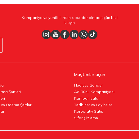
Kampaniya və yeniliklərdən xəbərdar olmaq üçün bizi
izləyin.
Müştərilər üçün
da
Hədiyyə Göndər
rma Şərtləri
Ad Günü Kampaniyası
ləri
Kampaniyalar
 və Ödəmə Şərtləri
Tədbirlər və Layihələr
lar
Korporativ Satış
Sifariş İzləmə