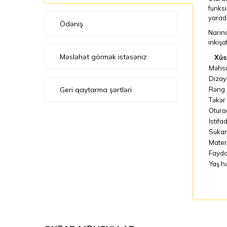
funksi
yaradı
Ödəniş
Narınc
inkişa
Məsləhət görmək istəsəniz
Xüs
Məhsu
Dizay
Geri qaytarma şərtləri
Rəng 
Təkər
Otura
İstifa
Süka
Mater
Fayda
Yaş h