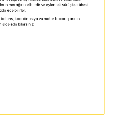
arın marağını cəlb edir və əyləncəli sürüş təcrübəsi
də edə bilirlər.
n balans, koordinasiya və motor bacarıqlarının
əldə edə bilərsiniz.