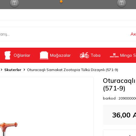
Ax
Oğlanlar
Mağazalar
Toba
Mingo S
Skuterlər
Oturacaqlı Samakat Zootopia Tülkü Dizaynlı (571-9)
Oturacaqlı
(571-9)
barkod :
20900000
36,00