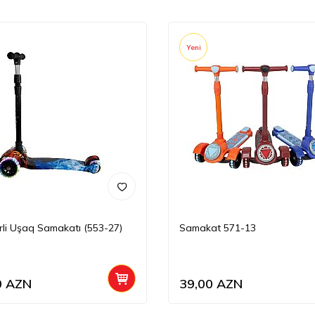
Yeni
rli Uşaq Samakatı (553-27)
Samakat 571-13
0
AZN
39,00
AZN