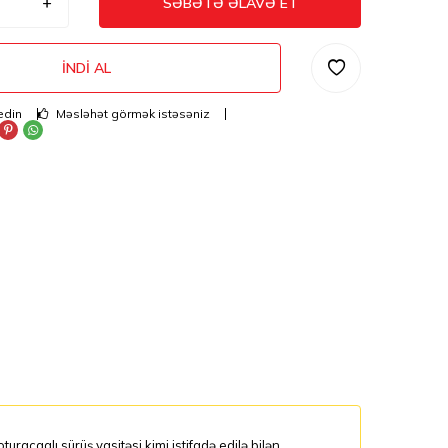
SƏBƏTƏ ƏLAVƏ ET
İNDI AL
edin
Məsləhət görmək istəsəniz
acaqlı sürüş vasitəsi kimi istifadə edilə bilən