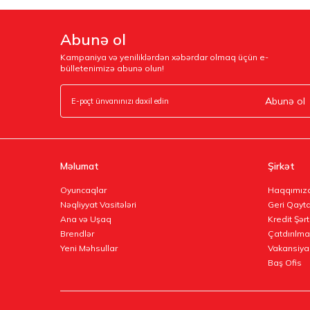
Abunə ol
Kampaniya və yeniliklərdən xəbərdar olmaq üçün e-
bülletenimizə abunə olun!
Abunə ol
Məlumat
Şirkət
Oyuncaqlar
Haqqımız
Nəqliyyat Vasitələri
Geri Qayta
Ana və Uşaq
Kredit Şərt
Brendlər
Çatdırılma
Yeni Məhsullar
Vakansiya
Baş Ofis