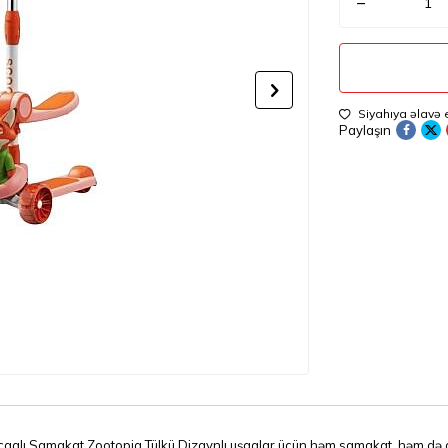
Siyahıya əlavə 
Paylaşın
aqlı Samakat Zootopia Tülkü Dizaynlı uşaqlar üçün həm samakat, həm də otur