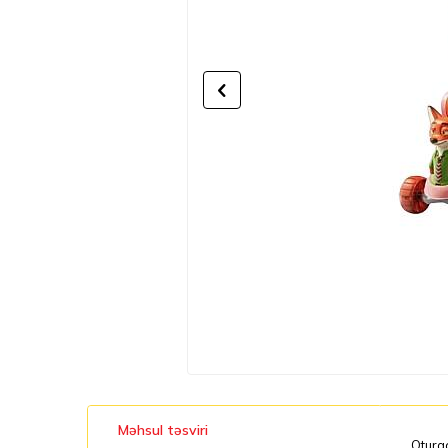
Məhsul təsviri
Oturac