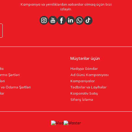
Kampaniya və yeniliklərdən xəbərdar olmaq üçün bizi
izləyin.
Müştərilər üçün
da
Hədiyyə Göndər
rma Şərtləri
Ad Günü Kampaniyası
ləri
Kampaniyalar
 və Ödəmə Şərtləri
Tədbirlər və Layihələr
lar
Korporativ Satış
Sifariş İzləmə