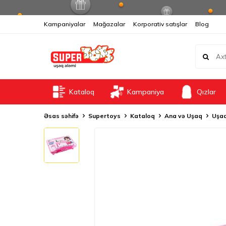
Kampaniyalar
Mağazalar
Korporativ satışlar
Blog
Kataloq
Kampaniya
Qızlar
Əsas səhifə
Supertoys
Kataloq
Ana və Uşaq
Uşaq