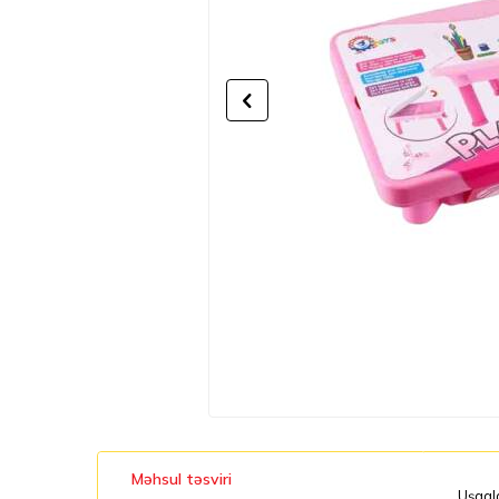
Məhsul təsviri
Uşaql