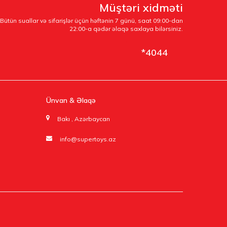
Müştəri xidməti
Bütün suallar və sifarişlər üçün həftənin 7 günü, saat 09:00-dan
22:00-a qədər əlaqə saxlaya bilərsiniz.
*4044
Ünvan & Əlaqə
Bakı , Azərbaycan
info@supertoys.az