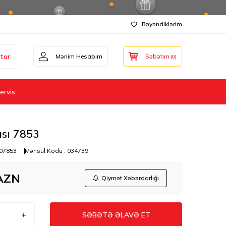
Bəyəndiklərim
tar
Mənim Hesabım
Səbətim
(
0
)
ervis
sı 7853
07853
Məhsul Kodu :
034739
AZN
Qiymət Xəbərdarlığı
SƏBƏTƏ ƏLAVƏ ET