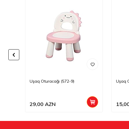
l, Keçi
Uşaq Oturacağı (572-9)
Uşaq O
29,00
AZN
15,0