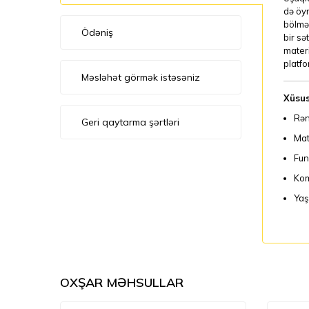
də öyr
bölməs
Ödəniş
bir sə
mater
platfo
Məsləhət görmək istəsəniz
Xüsus
Rən
Geri qaytarma şərtləri
Mat
Fun
Kom
Yaş
OXŞAR MƏHSULLAR