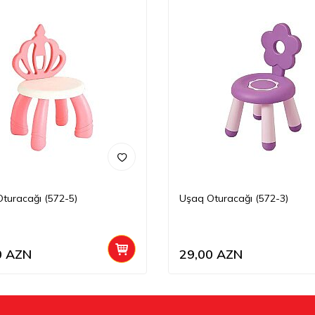
turacağı (572-5)
Uşaq Oturacağı (572-3)
0
AZN
29,00
AZN