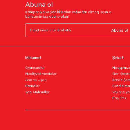
Abunə ol
Kampaniya və yeniliklərdən xəbərdar olmaq üçün e-
bülletenimizə abunə olun!
Abunə ol
Məlumat
Şirkət
Oyuncaqlar
Haqqımız
Nəqliyyat Vasitələri
Geri Qayta
Ana və Uşaq
Kredit Şərt
Brendlər
Çatdırılma
Yeni Məhsullar
Vakansiya
Baş Ofis