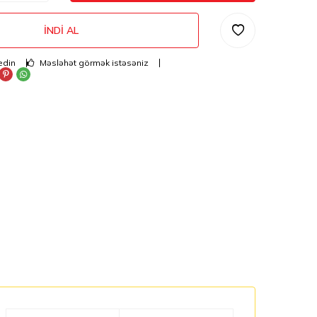
İNDI AL
edin
Məsləhət görmək istəsəniz