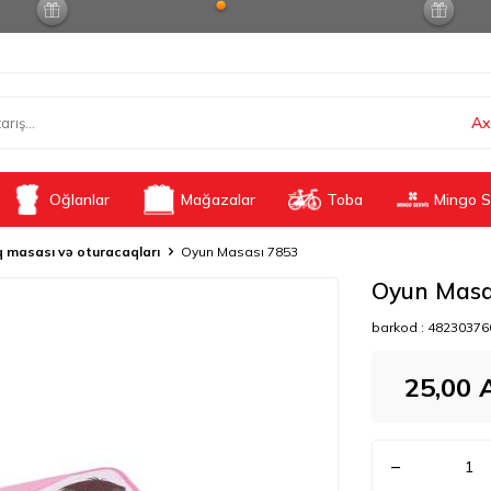
Ax
Oğlanlar
Mağazalar
Toba
Mingo S
 masası və oturacaqları
Oyun Masası 7853
Oyun Masa
barkod :
48230376
25,00