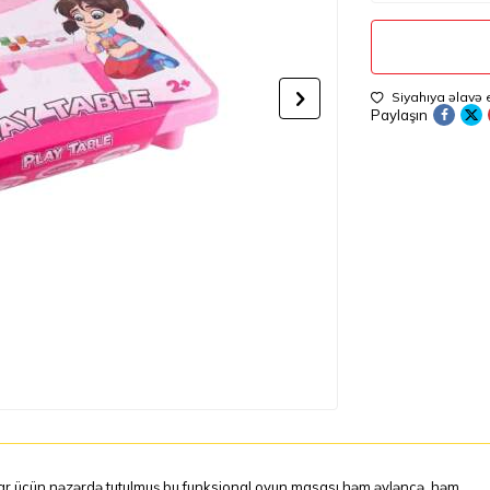
Siyahıya əlavə 
Paylaşın
ar üçün nəzərdə tutulmuş bu funksional oyun masası həm əyləncə, həm