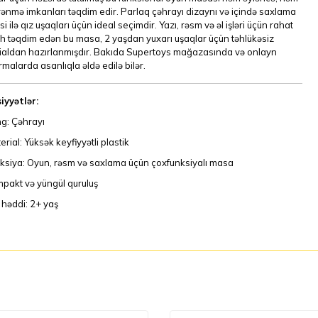
ənmə imkanları təqdim edir. Parlaq çəhrayı dizaynı və içində saxlama
i ilə qız uşaqları üçün ideal seçimdir. Yazı, rəsm və əl işləri üçün rahat
th təqdim edən bu masa, 2 yaşdan yuxarı uşaqlar üçün təhlükəsiz
ialdan hazırlanmışdır. Bakıda Supertoys mağazasında və onlayn
rmalarda asanlıqla əldə edilə bilər.
iyyətlər:
g: Çəhrayı
erial: Yüksək keyfiyyətli plastik
ksiya: Oyun, rəsm və saxlama üçün çoxfunksiyalı masa
pakt və yüngül quruluş
 həddi: 2+ yaş