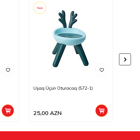
Yeni
Yeni
Uşaq Üçün Oturacaq (572-1)
Stul 2
25,00
AZN
29,0